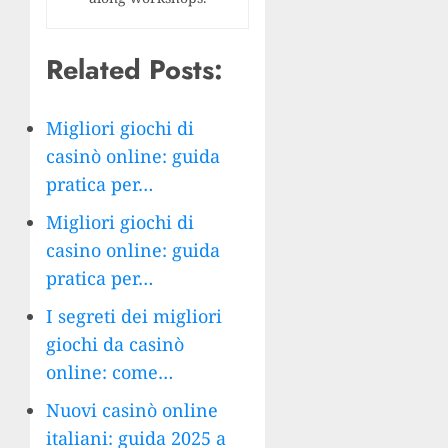
Related Posts:
Migliori giochi di
casinò online: guida
pratica per…
Migliori giochi di
casino online: guida
pratica per…
I segreti dei migliori
giochi da casinò
online: come…
Nuovi casinò online
italiani: guida 2025 a