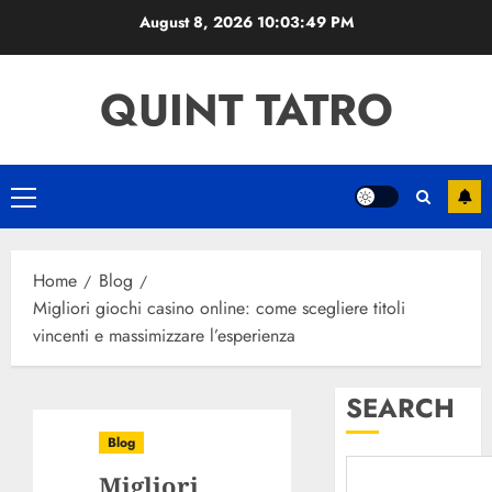
Skip
August 8, 2026
10:03:50 PM
to
content
QUINT TATRO
Primary
Menu
Home
Blog
Migliori giochi casino online: come scegliere titoli
vincenti e massimizzare l’esperienza
SEARCH
Blog
Migliori