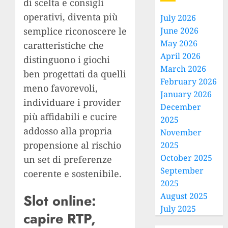
di scelta e consigli
operativi, diventa più
July 2026
semplice riconoscere le
June 2026
May 2026
caratteristiche che
April 2026
distinguono i giochi
March 2026
ben progettati da quelli
February 2026
meno favorevoli,
January 2026
individuare i provider
December
più affidabili e cucire
2025
addosso alla propria
November
propensione al rischio
2025
October 2025
un set di preferenze
September
coerente e sostenibile.
2025
August 2025
Slot online:
July 2025
capire RTP,