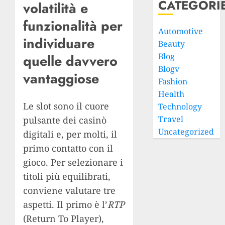
CATEGORI
volatilità e
funzionalità per
Automotive
individuare
Beauty
Blog
quelle davvero
Blogv
vantaggiose
Fashion
Health
Le slot sono il cuore
Technology
Travel
pulsante dei casinò
Uncategorized
digitali e, per molti, il
primo contatto con il
gioco. Per selezionare i
titoli più equilibrati,
conviene valutare tre
aspetti. Il primo è l’
RTP
(Return To Player),