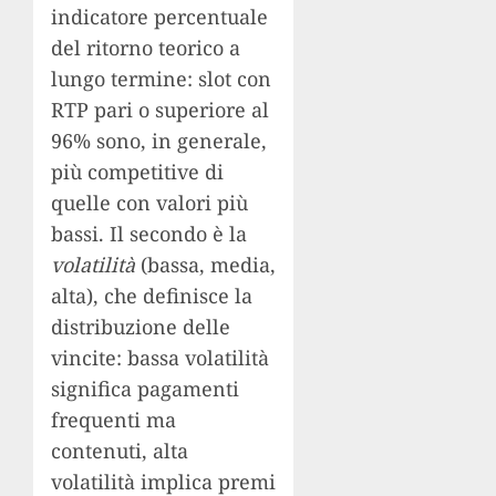
indicatore percentuale
del ritorno teorico a
lungo termine: slot con
RTP pari o superiore al
96% sono, in generale,
più competitive di
quelle con valori più
bassi. Il secondo è la
volatilità
(bassa, media,
alta), che definisce la
distribuzione delle
vincite: bassa volatilità
significa pagamenti
frequenti ma
contenuti, alta
volatilità implica premi