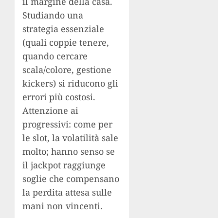
il margine della casa.
Studiando una
strategia essenziale
(quali coppie tenere,
quando cercare
scala/colore, gestione
kickers) si riducono gli
errori più costosi.
Attenzione ai
progressivi: come per
le slot, la volatilità sale
molto; hanno senso se
il jackpot raggiunge
soglie che compensano
la perdita attesa sulle
mani non vincenti.