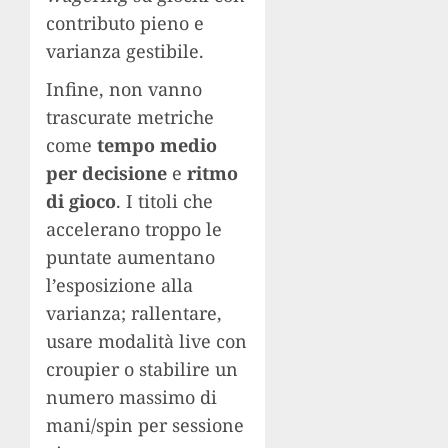
contributo pieno e
varianza gestibile.
Infine, non vanno
trascurate metriche
come
tempo medio
per decisione
e
ritmo
di gioco
. I titoli che
accelerano troppo le
puntate aumentano
l’esposizione alla
varianza; rallentare,
usare modalità live con
croupier o stabilire un
numero massimo di
mani/spin per sessione