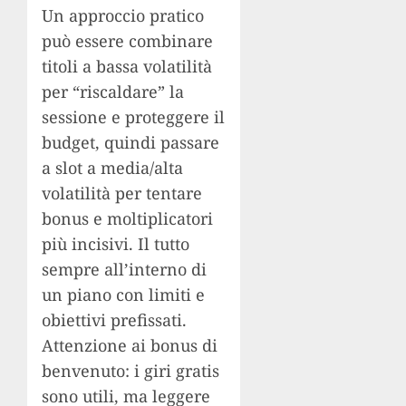
Un approccio pratico
può essere combinare
titoli a bassa volatilità
per “riscaldare” la
sessione e proteggere il
budget, quindi passare
a slot a media/alta
volatilità per tentare
bonus e moltiplicatori
più incisivi. Il tutto
sempre all’interno di
un piano con limiti e
obiettivi prefissati.
Attenzione ai bonus di
benvenuto: i giri gratis
sono utili, ma leggere