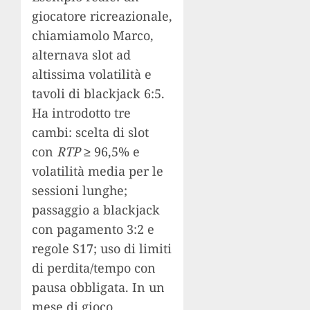
giocatore ricreazionale,
chiamiamolo Marco,
alternava slot ad
altissima volatilità e
tavoli di blackjack 6:5.
Ha introdotto tre
cambi: scelta di slot
con
RTP
≥ 96,5% e
volatilità media per le
sessioni lunghe;
passaggio a blackjack
con pagamento 3:2 e
regole S17; uso di limiti
di perdita/tempo con
pausa obbligata. In un
mese di gioco