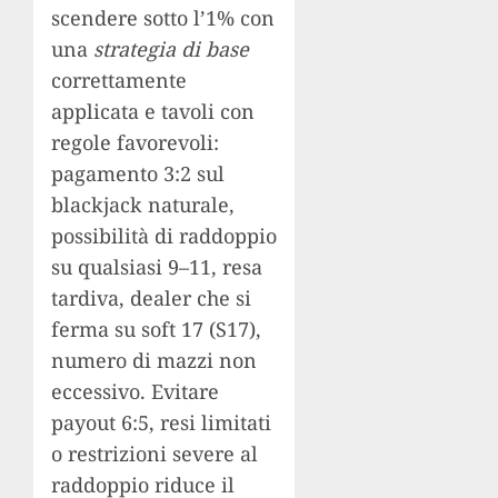
scendere sotto l’1% con
una
strategia di base
correttamente
applicata e tavoli con
regole favorevoli:
pagamento 3:2 sul
blackjack naturale,
possibilità di raddoppio
su qualsiasi 9–11, resa
tardiva, dealer che si
ferma su soft 17 (S17),
numero di mazzi non
eccessivo. Evitare
payout 6:5, resi limitati
o restrizioni severe al
raddoppio riduce il