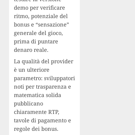
demo per verificare
ritmo, potenziale del
bonus e “sensazione”
generale del gioco,
prima di puntare
denaro reale.
La qualità del provider
è un ulteriore
parametro: sviluppatori
noti per trasparenza e
matematica solida
pubblicano
chiaramente RTP,
tavole di pagamento e
regole dei bonus.