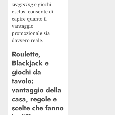
wagering
e giochi
esclusi consente di
capire quanto il
vantaggio
promozionale sia
davvero reale.
Roulette,
Blackjack e
giochi da
tavolo:
vantaggio della
casa, regole e
scelte che fanno