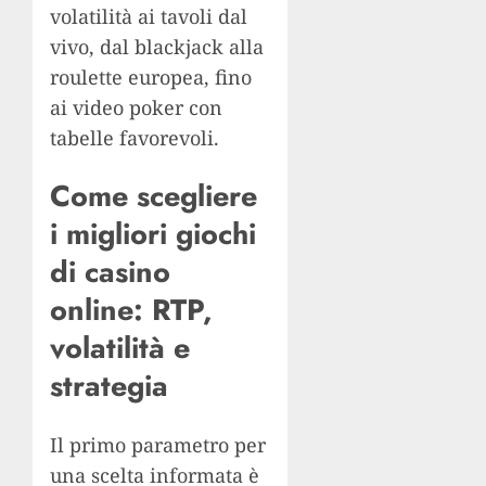
volatilità ai tavoli dal
vivo, dal blackjack alla
roulette europea, fino
ai video poker con
tabelle favorevoli.
Come scegliere
i migliori giochi
di casino
online: RTP,
volatilità e
strategia
Il primo parametro per
una scelta informata è