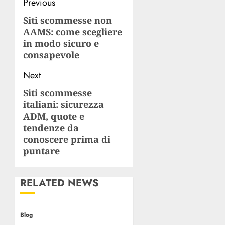
Post
Previous
navigation
Siti scommesse non
Previous
AAMS: come scegliere
post:
in modo sicuro e
consapevole
Next
Siti scommesse
Next
italiani: sicurezza
post:
ADM, quote e
tendenze da
conoscere prima di
puntare
RELATED NEWS
Blog