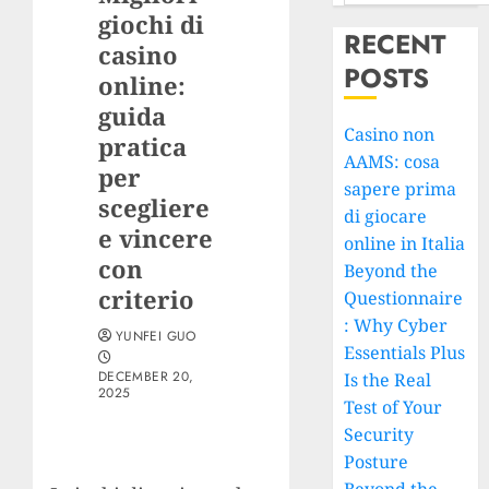
giochi di
RECENT
casino
POSTS
online:
guida
Casino non
pratica
AAMS: cosa
per
sapere prima
scegliere
di giocare
e vincere
online in Italia
con
Beyond the
criterio
Questionnaire
: Why Cyber
YUNFEI GUO
Essentials Plus
DECEMBER 20,
Is the Real
2025
Test of Your
Security
Posture