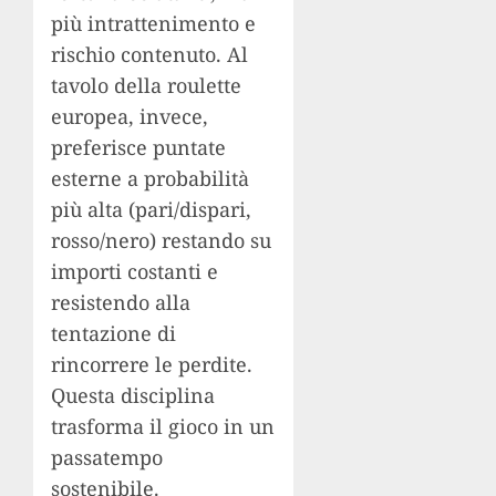
più intrattenimento e
rischio contenuto. Al
tavolo della roulette
europea, invece,
preferisce puntate
esterne a probabilità
più alta (pari/dispari,
rosso/nero) restando su
importi costanti e
resistendo alla
tentazione di
rincorrere le perdite.
Questa disciplina
trasforma il gioco in un
passatempo
sostenibile.