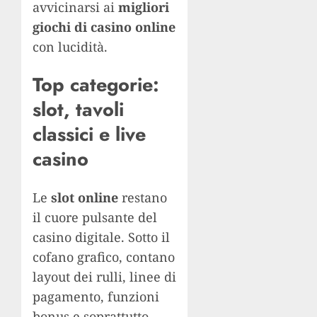
avvicinarsi ai
migliori
giochi di casino online
con lucidità.
Top categorie:
slot, tavoli
classici e live
casino
Le
slot online
restano
il cuore pulsante del
casino digitale. Sotto il
cofano grafico, contano
layout dei rulli, linee di
pagamento, funzioni
bonus e soprattutto