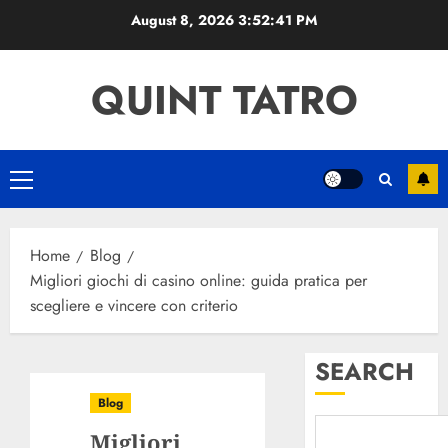
Skip
August 8, 2026
3:52:42 PM
to
content
QUINT TATRO
Primary
Menu
Home
Blog
Migliori giochi di casino online: guida pratica per
scegliere e vincere con criterio
SEARCH
Blog
Migliori