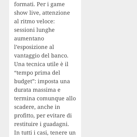
formati. Per i game
show live, attenzione
al ritmo veloce:
sessioni lunghe
aumentano
l’esposizione al
vantaggio del banco.
Una tecnica utile è il
“tempo prima del
budget”: imposta una
durata massima e
termina comunque allo
scadere, anche in
profitto, per evitare di
restituire i guadagni.
In tutti i casi, tenere un