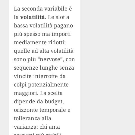
La seconda variabile è
la
volatilità
. Le slot a
bassa volatilità pagano
più spesso ma importi
mediamente ridotti;
quelle ad alta volatilità
sono più “nervose”, con
sequenze lunghe senza
vincite interrotte da
colpi potenzialmente
maggiori. La scelta
dipende da budget,
orizzonte temporale e
tolleranza alla
varianza: chi ama
sessioni più stabili