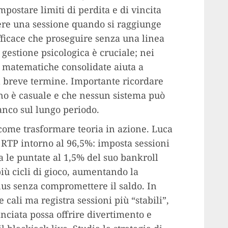
postare limiti di perdita e di vincita
dere una sessione quando si raggiunge
efficace che proseguire senza una linea
a gestione psicologica è cruciale; nei
ie matematiche consolidate aiuta a
el breve termine. Importante ricordare
ano è casuale e che nessun sistema può
banco sul lungo periodo.
come trasformare teoria in azione. Luca
n RTP intorno al 96,5%: imposta sessioni
a le puntate al 1,5% del suo bankroll
iù cicli di gioco, aumentando la
nus senza compromettere il saldo. In
 cali ma registra sessioni più “stabili”,
nciata possa offrire divertimento e