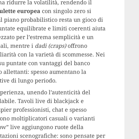
a ridurre la volatilità, rendendo il
ulette europea
con singolo zero si
 piano probabilistico resta un gioco di
untate equilibrate e limiti coerenti aiuta
zzato per l’estrema semplicità e un
ali, mentre i
dadi (craps)
offrono
iarità con la varietà di scommesse. Nei
 su puntate con vantaggi del banco
po allettanti: spesso aumentano la
tive di lungo periodo.
sperienza, unendo l’autenticità del
abile. Tavoli live di blackjack e
pier professionisti, chat e spesso
no moltiplicatori casuali o varianti
ow” live aggiungono ruote della
tazioni scenografiche: sono pensate per