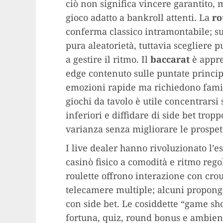
ciò non significa vincere garantito, m
gioco adatto a bankroll attenti. La
ro
conferma classico intramontabile; sul
pura aleatorietà, tuttavia scegliere p
a gestire il ritmo. Il
baccarat
è appre
edge contenuto sulle puntate princip
emozioni rapide ma richiedono famil
giochi da tavolo è utile concentrarsi
inferiori e diffidare di side bet trop
varianza senza migliorare le prospet
I live dealer hanno rivoluzionato l’e
casinò fisico a comodità e ritmo regol
roulette offrono interazione con crou
telecamere multiple; alcuni propongo
con side bet. Le cosiddette “game sh
fortuna, quiz, round bonus e ambien