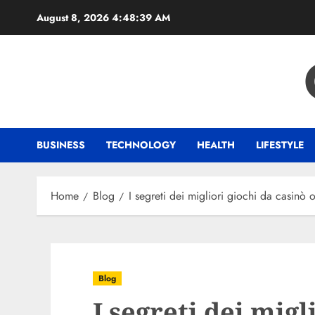
Skip
August 8, 2026
4:48:40 AM
to
content
BUSINESS
TECHNOLOGY
HEALTH
LIFESTYLE
Home
Blog
I segreti dei migliori giochi da casinò 
Blog
I segreti dei migl