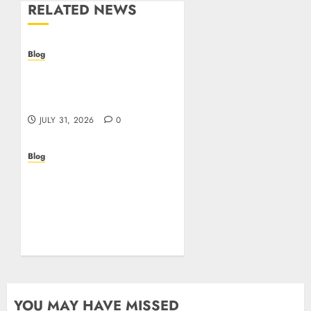
RELATED NEWS
Blog
Casino non AAMS: cosa
sapere prima di giocare
online in Italia
JULY 31, 2026
0
Blog
Beyond the
Questionnaire: Why Cyber
Essentials Plus Is the Real
Test of Your Security
Posture
JULY 26, 2026
0
YOU MAY HAVE MISSED