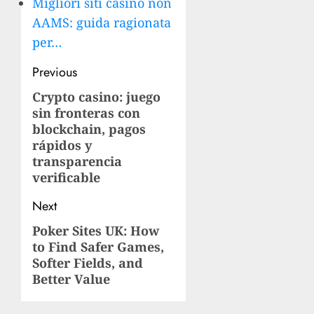
Migliori siti casino non
AAMS: guida ragionata
per…
Post
Previous
navigation
Crypto casino: juego
Previous
sin fronteras con
post:
blockchain, pagos
rápidos y
transparencia
verificable
Next
Poker Sites UK: How
Next
to Find Safer Games,
post:
Softer Fields, and
Better Value