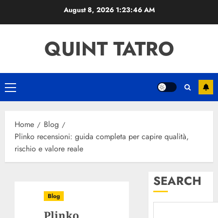
Skip
August 8, 2026
1:23:47 AM
to
content
QUINT TATRO
Primary
Menu
Home
Blog
Plinko recensioni: guida completa per capire qualità,
rischio e valore reale
SEARCH
Blog
Plinko