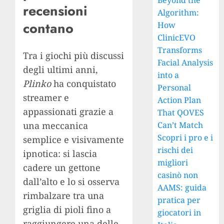
Beyond the
recensioni
Algorithm:
contano
How
ClinicEVO
Transforms
Tra i giochi più discussi
Facial Analysis
degli ultimi anni,
into a
Plinko
ha conquistato
Personal
streamer e
Action Plan
appassionati grazie a
That QOVES
una meccanica
Can’t Match
Scopri i pro e i
semplice e visivamente
rischi dei
ipnotica: si lascia
migliori
cadere un gettone
casinò non
dall’alto e lo si osserva
AAMS: guida
rimbalzare tra una
pratica per
griglia di pioli fino a
giocatori in
raggiungere una delle