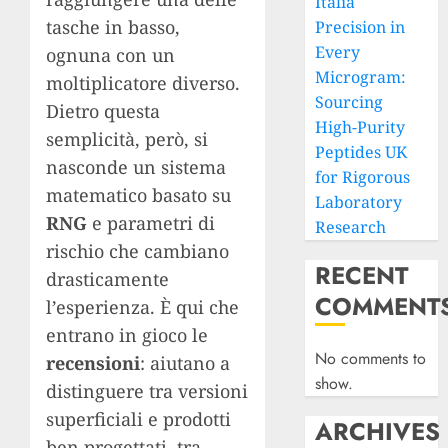
Italia
tasche in basso,
Precision in
Every
ognuna con un
Microgram:
moltiplicatore diverso.
Sourcing
Dietro questa
High-Purity
semplicità, però, si
Peptides UK
nasconde un sistema
for Rigorous
matematico basato su
Laboratory
RNG
e parametri di
Research
rischio che cambiano
RECENT
drasticamente
COMMENT
l’esperienza. È qui che
entrano in gioco le
No comments to
recensioni
: aiutano a
show.
distinguere tra versioni
superficiali e prodotti
ARCHIVES
ben progettati, tra