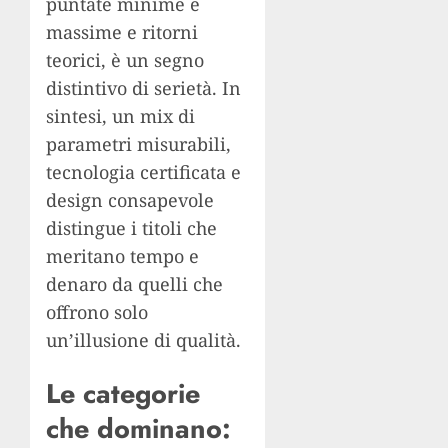
puntate minime e
massime e ritorni
teorici, è un segno
distintivo di serietà. In
sintesi, un mix di
parametri misurabili,
tecnologia certificata e
design consapevole
distingue i titoli che
meritano tempo e
denaro da quelli che
offrono solo
un’illusione di qualità.
Le categorie
che dominano: