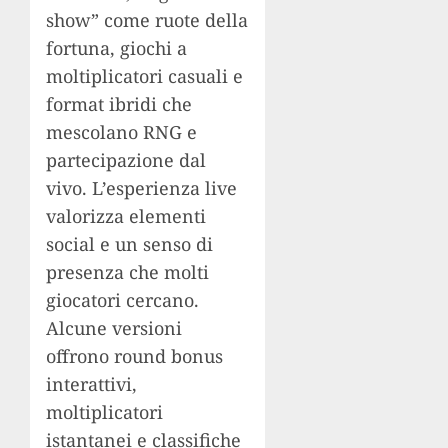
show” come ruote della
fortuna, giochi a
moltiplicatori casuali e
format ibridi che
mescolano RNG e
partecipazione dal
vivo. L’esperienza live
valorizza elementi
social e un senso di
presenza che molti
giocatori cercano.
Alcune versioni
offrono round bonus
interattivi,
moltiplicatori
istantanei e classifiche