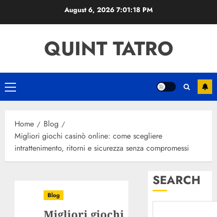
Skip
August 6, 2026
7:01:19 PM
to
content
QUINT TATRO
Primary
Menu
Home
Blog
Migliori giochi casinò online: come scegliere
intrattenimento, ritorni e sicurezza senza compromessi
SEARCH
Blog
Migliori giochi