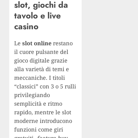
slot, giochi da
tavolo e live
casino
Le
slot online
restano
il cuore pulsante del
gioco digitale grazie
alla varietà di temi e
meccaniche. I titoli
“classici” con 3 o 5 rulli
privilegiando
semplicità e ritmo
rapido, mentre le slot
moderne introducono
funzioni come giri
gratuiti,
feature buy
,