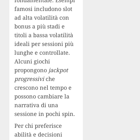
famosi includono slot
ad alta volatilità con
bonus a più stadi e
titoli a bassa volatilità
ideali per sessioni più
lunghe e controllate.
Alcuni giochi
propongono
jackpot
progressivi
che
crescono nel tempo e
possono cambiare la
narrativa di una
sessione in pochi spin.
Per chi preferisce
abilità e decisioni