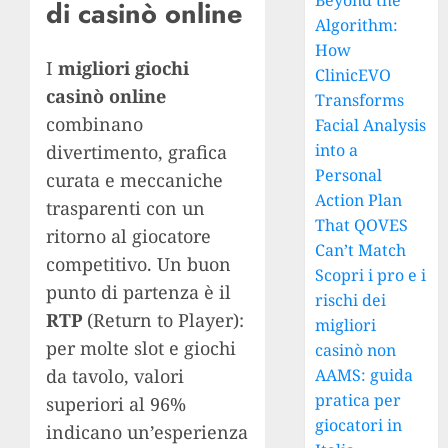
Beyond the
di casinò online
Algorithm:
How
I
migliori giochi
ClinicEVO
casinò online
Transforms
combinano
Facial Analysis
into a
divertimento, grafica
Personal
curata e meccaniche
Action Plan
trasparenti con un
That QOVES
ritorno al giocatore
Can’t Match
competitivo. Un buon
Scopri i pro e i
punto di partenza è il
rischi dei
RTP
(Return to Player):
migliori
per molte slot e giochi
casinò non
da tavolo, valori
AAMS: guida
pratica per
superiori al 96%
giocatori in
indicano un’esperienza