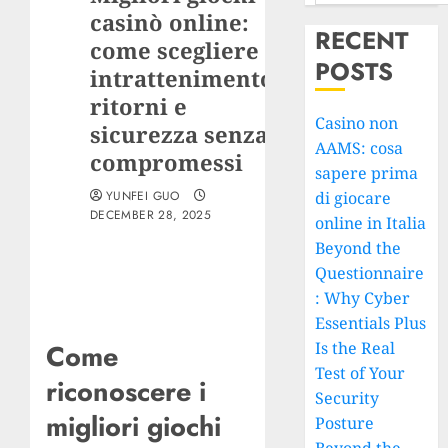
casinò online:
RECENT
come scegliere
POSTS
intrattenimento,
ritorni e
Casino non
sicurezza senza
AAMS: cosa
compromessi
sapere prima
YUNFEI GUO
di giocare
DECEMBER 28, 2025
online in Italia
Beyond the
Questionnaire
: Why Cyber
Essentials Plus
Is the Real
Come
Test of Your
riconoscere i
Security
migliori giochi
Posture