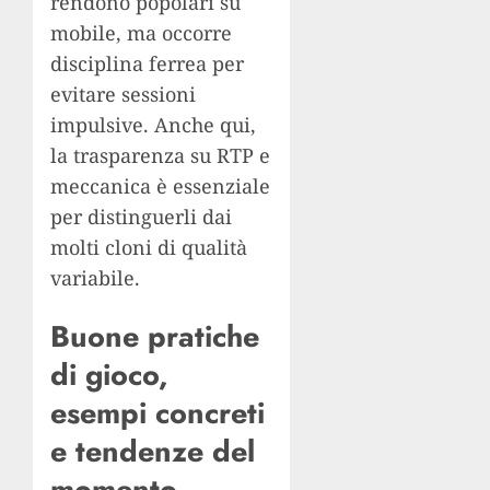
rendono popolari su
mobile, ma occorre
disciplina ferrea per
evitare sessioni
impulsive. Anche qui,
la trasparenza su RTP e
meccanica è essenziale
per distinguerli dai
molti cloni di qualità
variabile.
Buone pratiche
di gioco,
esempi concreti
e tendenze del
momento