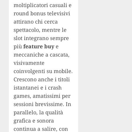
moltiplicatori casuali e
round bonus televisivi
attirano chi cerca
spettacolo, mentre le
slot integrano sempre
più
feature buy
e
meccaniche a cascata,
visivamente
coinvolgenti su mobile.
Crescono anche i titoli
istantanei e i crash
games, amatissimi per
sessioni brevissime. In
parallelo, la qualità
grafica e sonora
continua a salire, con