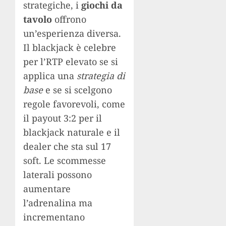
strategiche, i
giochi da
tavolo
offrono
un’esperienza diversa.
Il blackjack è celebre
per l’RTP elevato se si
applica una
strategia di
base
e se si scelgono
regole favorevoli, come
il payout 3:2 per il
blackjack naturale e il
dealer che sta sul 17
soft. Le scommesse
laterali possono
aumentare
l’adrenalina ma
incrementano