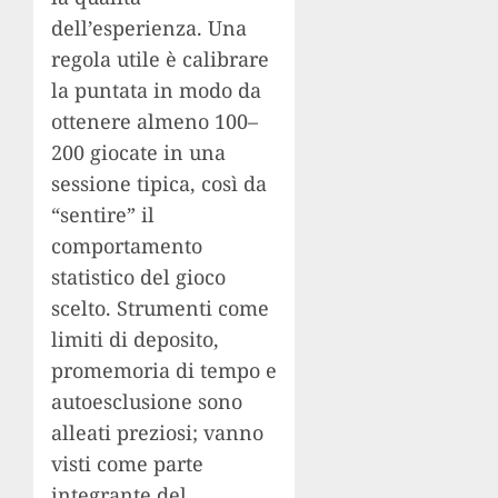
dell’esperienza. Una
regola utile è calibrare
la puntata in modo da
ottenere almeno 100–
200 giocate in una
sessione tipica, così da
“sentire” il
comportamento
statistico del gioco
scelto. Strumenti come
limiti di deposito,
promemoria di tempo e
autoesclusione sono
alleati preziosi; vanno
visti come parte
integrante del