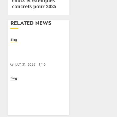
choix et exemples
concrets pour 2025
RELATED NEWS
Blog
Casino non AAMS: cosa
sapere prima di giocare
online in Italia
JULY 31, 2026
0
Blog
Beyond the
Questionnaire: Why Cyber
Essentials Plus Is the Real
Test of Your Security
Posture
JULY 26, 2026
0