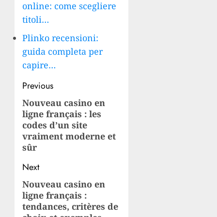
online: come scegliere
titoli…
Plinko recensioni:
guida completa per
capire…
Post
Previous
navigation
Nouveau casino en
Previous
ligne français : les
post:
codes d’un site
vraiment moderne et
sûr
Next
Nouveau casino en
Next
ligne français :
post:
tendances, critères de