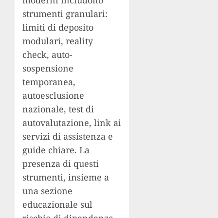
strumenti granulari:
limiti di deposito
modulari, reality
check, auto-
sospensione
temporanea,
autoesclusione
nazionale, test di
autovalutazione, link ai
servizi di assistenza e
guide chiare. La
presenza di questi
strumenti, insieme a
una sezione
educazionale sul
rischio di dipendenza,