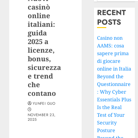
casinò
RECENT
online
POSTS
italiani:
guida
Casino non
2025 a
AAMS: cosa
licenze,
sapere prima
bonus,
di giocare
sicurezza
online in Italia
e trend
Beyond the
che
Questionnaire
contano
: Why Cyber
Essentials Plus
YUNFEI GUO
Is the Real
Test of Your
NOVEMBER 23,
2025
Security
Posture