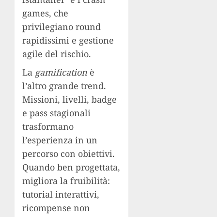
games, che
privilegiano round
rapidissimi e gestione
agile del rischio.
La
gamification
è
l’altro grande trend.
Missioni, livelli, badge
e pass stagionali
trasformano
l’esperienza in un
percorso con obiettivi.
Quando ben progettata,
migliora la fruibilità:
tutorial interattivi,
ricompense non