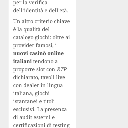
per la verifica
dell’identità e dell’età.
Un altro criterio chiave
è la qualità del
catalogo giochi: oltre ai
provider famosi, i
nuovi casinò online
italiani
tendono a
proporre slot con
RTP
dichiarato, tavoli live
con dealer in lingua
italiana, giochi
istantanei e titoli
esclusivi. La presenza
di audit esterni e
certificazioni di testing