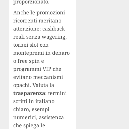
proporzionato.
Anche le promozioni
ricorrenti meritano
attenzione: cashback
reali senza wagering,
tornei slot con
montepremi in denaro
o free spin e
programmi VIP che
evitano meccanismi
opachi. Valuta la
trasparenza
: termini
scritti in italiano
chiaro, esempi
numerici, assistenza
che spiega le