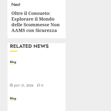
Next
Oltre il Consueto:
Next
Esplorare il Mondo
post:
delle Scommesse Non
AAMS con Sicurezza
RELATED NEWS
Blog
Casino non AAMS: cosa
sapere prima di giocare
online in Italia
JULY 31, 2026
0
Blog
Beyond the
Questionnaire: Why Cyber