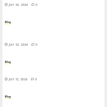
JULY 26, 2026
0
Blog
Beyond the Algorithm: How ClinicEVO
Transforms Facial Analysis into a Personal Action
Plan That QOVES Can’t Match
JULY 22, 2026
0
Blog
Scopri i pro e i rischi dei migliori casinò non
AAMS: guida pratica per giocatori in Italia
JULY 12, 2026
0
Blog
Precision in Every Microgram: Sourcing High-