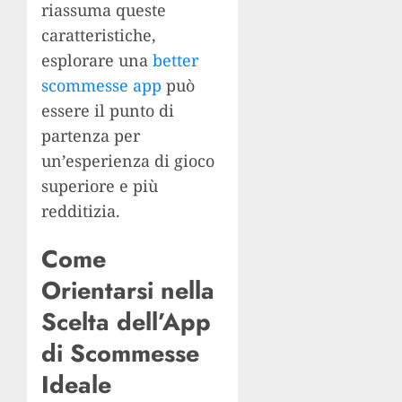
riassuma queste
caratteristiche,
esplorare una
better
scommesse app
può
essere il punto di
partenza per
un’esperienza di gioco
superiore e più
redditizia.
Come
Orientarsi nella
Scelta dell’App
di Scommesse
Ideale