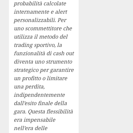
probabilità calcolate
internamente e alert
personalizzabili. Per
uno scommettitore che
utilizza il metodo del
trading sportivo
, la
funzionalità di cash out
diventa uno strumento
strategico per garantire
un profitto o limitare
una perdita,
indipendentemente
dall’esito finale della
gara. Questa flessibilità
era impensabile
nell’era delle