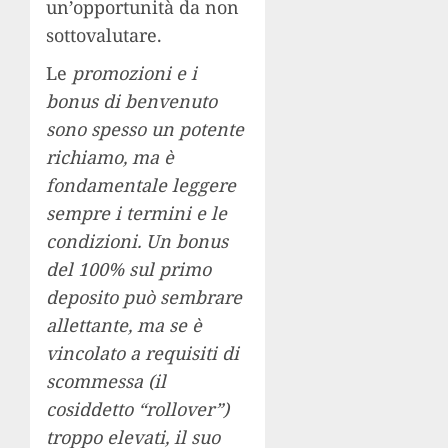
un’opportunità da non
sottovalutare.
Le
promozioni e i
bonus di benvenuto
sono spesso un potente
richiamo, ma è
fondamentale leggere
sempre i termini e le
condizioni. Un bonus
del 100% sul primo
deposito può sembrare
allettante, ma se è
vincolato a requisiti di
scommessa (il
cosiddetto “rollover”)
troppo elevati, il suo