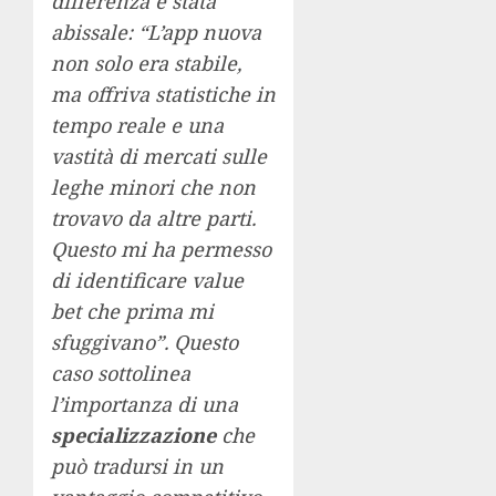
differenza è stata
abissale: “
L’app nuova
non solo era stabile
,
ma offriva statistiche in
tempo reale e una
vastità di mercati sulle
leghe minori che non
trovavo da altre parti.
Questo mi ha permesso
di identificare value
bet che prima mi
sfuggivano”. Questo
caso sottolinea
l’importanza di una
specializzazione
che
può tradursi in un