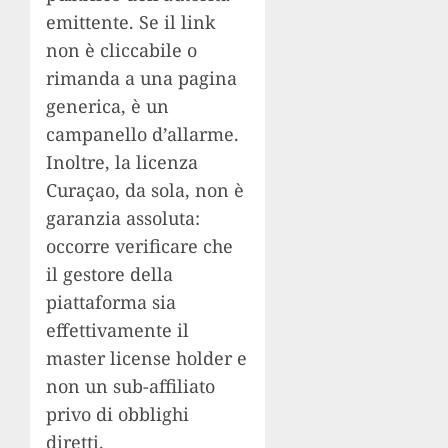
emittente. Se il link
non è cliccabile o
rimanda a una pagina
generica, è un
campanello d’allarme.
Inoltre, la licenza
Curaçao, da sola, non è
garanzia assoluta:
occorre verificare che
il gestore della
piattaforma sia
effettivamente il
master license holder e
non un sub-affiliato
privo di obblighi
diretti.