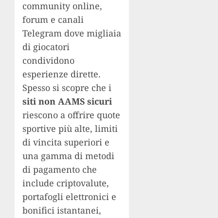
community online,
forum e canali
Telegram dove migliaia
di giocatori
condividono
esperienze dirette.
Spesso si scopre che i
siti non AAMS sicuri
riescono a offrire quote
sportive più alte, limiti
di vincita superiori e
una gamma di metodi
di pagamento che
include criptovalute,
portafogli elettronici e
bonifici istantanei,