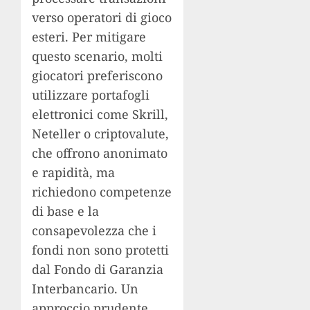
verso operatori di gioco
esteri. Per mitigare
questo scenario, molti
giocatori preferiscono
utilizzare portafogli
elettronici come Skrill,
Neteller o criptovalute,
che offrono anonimato
e rapidità, ma
richiedono competenze
di base e la
consapevolezza che i
fondi non sono protetti
dal Fondo di Garanzia
Interbancario. Un
approccio prudente