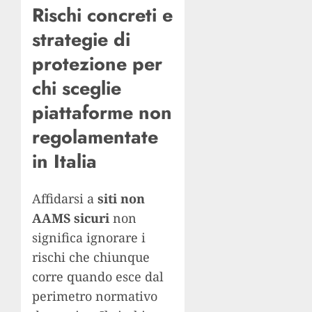
Rischi concreti e
strategie di
protezione per
chi sceglie
piattaforme non
regolamentate
in Italia
Affidarsi a
siti non
AAMS sicuri
non
significa ignorare i
rischi che chiunque
corre quando esce dal
perimetro normativo