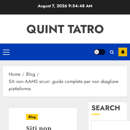
Skip
August 7, 2026
9:54:49 AM
to
content
QUINT TATRO
Primary
Menu
Home
Blog
Siti non AAMS sicuri: guida completa per non sbagliare
piattaforma
SEARCH
Blog
Siti non