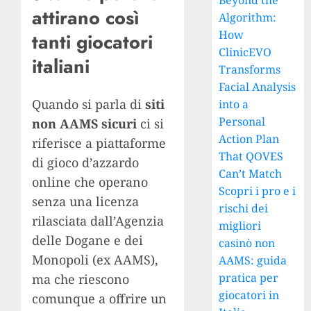
Beyond the
attirano così
Algorithm:
How
tanti giocatori
ClinicEVO
italiani
Transforms
Facial Analysis
Quando si parla di
siti
into a
Personal
non AAMS sicuri
ci si
Action Plan
riferisce a piattaforme
That QOVES
di gioco d’azzardo
Can’t Match
online che operano
Scopri i pro e i
senza una licenza
rischi dei
rilasciata dall’Agenzia
migliori
delle Dogane e dei
casinò non
Monopoli (ex AAMS),
AAMS: guida
pratica per
ma che riescono
giocatori in
comunque a offrire un