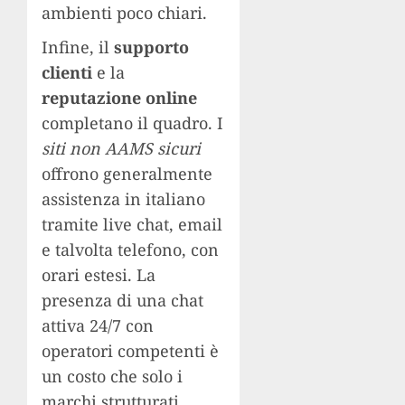
ambienti poco chiari.
Infine, il
supporto
clienti
e la
reputazione online
completano il quadro. I
siti non AAMS sicuri
offrono generalmente
assistenza in italiano
tramite live chat, email
e talvolta telefono, con
orari estesi. La
presenza di una chat
attiva 24/7 con
operatori competenti è
un costo che solo i
marchi strutturati