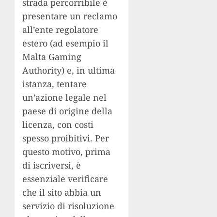
strada percorribile è
presentare un reclamo
all’ente regolatore
estero (ad esempio il
Malta Gaming
Authority) e, in ultima
istanza, tentare
un’azione legale nel
paese di origine della
licenza, con costi
spesso proibitivi. Per
questo motivo, prima
di iscriversi, è
essenziale verificare
che il sito abbia un
servizio di risoluzione