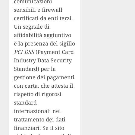
comunicazioni
sensibili e firewall
certificati da enti terzi.
Un segnale di
affidabilità aggiuntivo
è la presenza del sigillo
PCI DSS
(Payment Card
Industry Data Security
Standard) per la
gestione dei pagamenti
con carta, che attesta il
rispetto di rigorosi
standard
internazionali nel
trattamento dei dati
finanziari. Se il sito