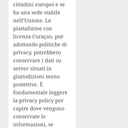
cittadini europei e se
ha una sede stabile
nell’Unione. Le
piattaforme con
licenza Curaçao, pur
adottando politiche di
privacy, potrebbero
conservare i dati su
server situati in
giurisdizioni meno
protettive. È
fondamentale leggere
la privacy policy per
capire dove vengono
conservate le
informazioni, se