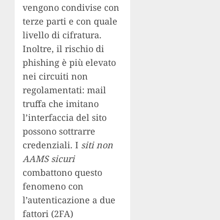
vengono condivise con
terze parti e con quale
livello di cifratura.
Inoltre, il rischio di
phishing è più elevato
nei circuiti non
regolamentati: mail
truffa che imitano
l’interfaccia del sito
possono sottrarre
credenziali. I
siti non
AAMS sicuri
combattono questo
fenomeno con
l’autenticazione a due
fattori (2FA)