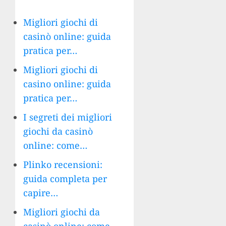
Migliori giochi di
casinò online: guida
pratica per…
Migliori giochi di
casino online: guida
pratica per…
I segreti dei migliori
giochi da casinò
online: come…
Plinko recensioni:
guida completa per
capire…
Migliori giochi da