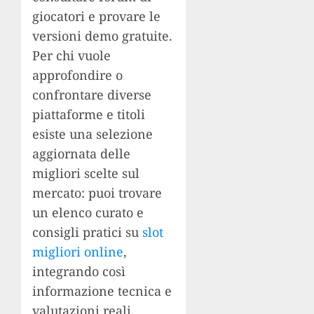
giocatori e provare le
versioni demo gratuite.
Per chi vuole
approfondire o
confrontare diverse
piattaforme e titoli
esiste una selezione
aggiornata delle
migliori scelte sul
mercato: puoi trovare
un elenco curato e
consigli pratici su
slot
migliori online
,
integrando così
informazione tecnica e
valutazioni reali.