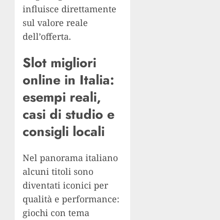
influisce direttamente
sul valore reale
dell’offerta.
Slot migliori
online in Italia:
esempi reali,
casi di studio e
consigli locali
Nel panorama italiano
alcuni titoli sono
diventati iconici per
qualità e performance:
giochi con tema