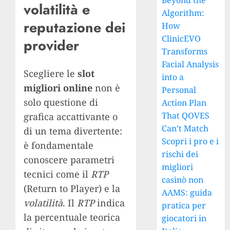
Beyond the
volatilità e
Algorithm:
reputazione dei
How
ClinicEVO
provider
Transforms
Facial Analysis
Scegliere le
slot
into a
migliori online
non è
Personal
solo questione di
Action Plan
That QOVES
grafica accattivante o
Can’t Match
di un tema divertente:
Scopri i pro e i
è fondamentale
rischi dei
conoscere parametri
migliori
tecnici come il
RTP
casinò non
(Return to Player) e la
AAMS: guida
volatilità
. Il
RTP
indica
pratica per
la percentuale teorica
giocatori in