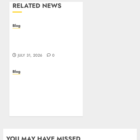
RELATED NEWS
Blog
Casino non AAMS: cosa
sapere prima di giocare
online in Italia
JULY 31, 2026
0
Blog
Beyond the
Questionnaire: Why Cyber
Essentials Plus Is the Real
Test of Your Security
Posture
JULY 26, 2026
0
YOU MAY HAVE MISSED