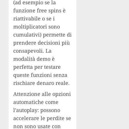
(ad esempio se la
funzione free spins è
riattivabile o se i
moltiplicatori sono
cumulativi) permette di
prendere decisioni più
consapevoli. La
modalità demo è
perfetta per testare
queste funzioni senza
rischiare denaro reale.
Attenzione alle opzioni
automatiche come
l’autoplay: possono
accelerare le perdite se
non sono usate con