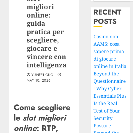
migliori
RECENT
online:
POSTS
guida
pratica per
Casino non
scegliere,
AAMS: cosa
giocare e
sapere prima
vincere con
di giocare
intelligenza
online in Italia
Beyond the
YUNFEI GUO
MAY 10, 2026
Questionnaire
: Why Cyber
Essentials Plus
Is the Real
Come scegliere
Test of Your
le
slot migliori
Security
Posture
online
: RTP,