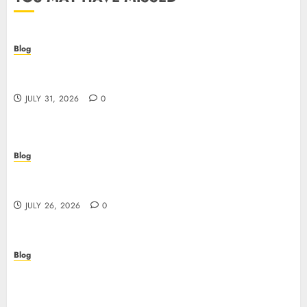
Blog
Casino non AAMS: cosa sapere prima di giocare
online in Italia
JULY 31, 2026
0
Blog
Beyond the Questionnaire: Why Cyber Essentials
Plus Is the Real Test of Your Security Posture
JULY 26, 2026
0
Blog
Beyond the Algorithm: How ClinicEVO
Transforms Facial Analysis into a Personal Action
Plan That QOVES Can’t Match