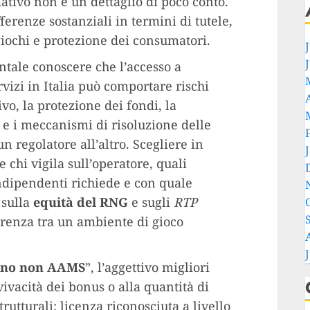
ativo non è un dettaglio di poco conto.
fferenze sostanziali in termini di tutele,
 giochi e protezione dei consumatori.
ntale conoscere che l’accesso a
rvizi in Italia può comportare rischi
ivo, la protezione dei fondi, la
e i meccanismi di risoluzione delle
 regolatore all’altro. Scegliere in
 chi vigila sull’operatore, quali
ndipendenti richiede e con quale
 sulla
equità del RNG
e sugli
RTP
ferenza tra un ambiente di gioco
asino non AAMS
”, l’aggettivo migliori
vivacità dei bonus o alla quantità di
rutturali: licenza riconosciuta a livello