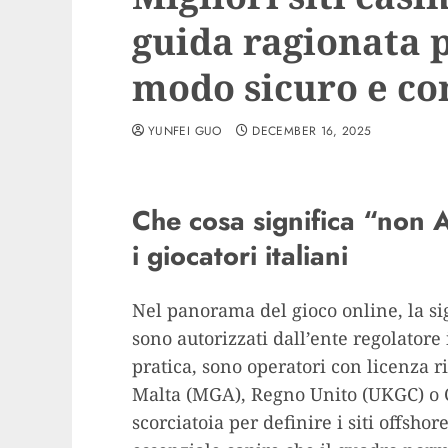
guida ragionata p
modo sicuro e co
YUNFEI GUO
DECEMBER 16, 2025
Che cosa significa “non
i giocatori italiani
Nel panorama del gioco online, la sig
sono autorizzati dall’ente regolator
pratica, sono operatori con licenza r
Malta (MGA), Regno Unito (UKGC) o C
scorciatoia per definire i siti offshore