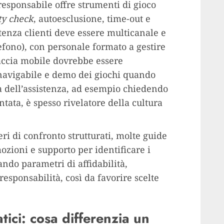
 responsabile offre strumenti di gioco
ty check
, autoesclusione, time-out e
stenza clienti deve essere multicanale e
elefono), con personale formato a gestire
faccia mobile dovrebbe essere
 navigabile e demo dei giochi quando
tà dell’assistenza, ad esempio chiedendo
ntata, è spesso rivelatore della cultura
ri di confronto strutturati, molte guide
zioni e supporto per identificare i
ando parametri di affidabilità,
responsabilità, così da favorire scelte
tici: cosa differenzia un