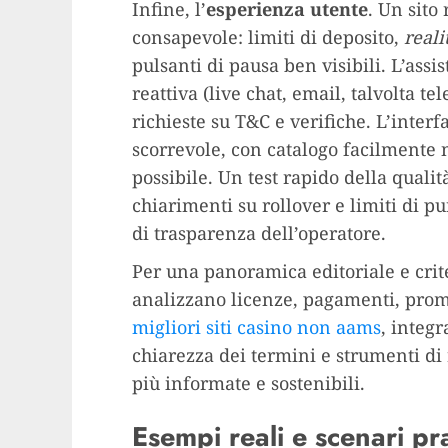
Infine, l’
esperienza utente
. Un sito
consapevole: limiti di deposito,
reali
pulsanti di pausa ben visibili. L’assi
reattiva (live chat, email, talvolta t
richieste su T&C e verifiche. L’inter
scorrevole, con catalogo facilmente
possibile. Un test rapido della quali
chiarimenti su rollover e limiti di pu
di trasparenza dell’operatore.
Per una panoramica editoriale e crite
analizzano licenze, pagamenti, promo
migliori siti casino non aams
, integr
chiarezza dei termini e strumenti di 
più informate e sostenibili.
Esempi reali e scenari pra