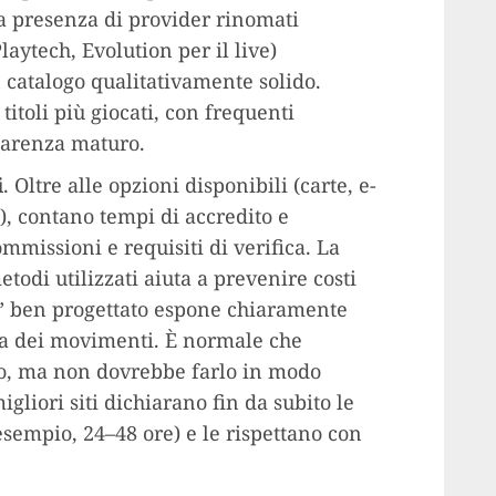
la presenza di provider rinomati
laytech, Evolution per il live)
 catalogo qualitativamente solido.
titoli più giocati, con frequenti
parenza maturo.
i
. Oltre alle opzioni disponibili (carte, e-
e), contano tempi di accredito e
mmissioni e requisiti di verifica. La
etodi utilizzati aiuta a prevenire costi
r” ben progettato espone chiaramente
gia dei movimenti. È normale che
evo, ma non dovrebbe farlo in modo
gliori siti dichiarano fin da subito le
esempio, 24–48 ore) e le rispettano con