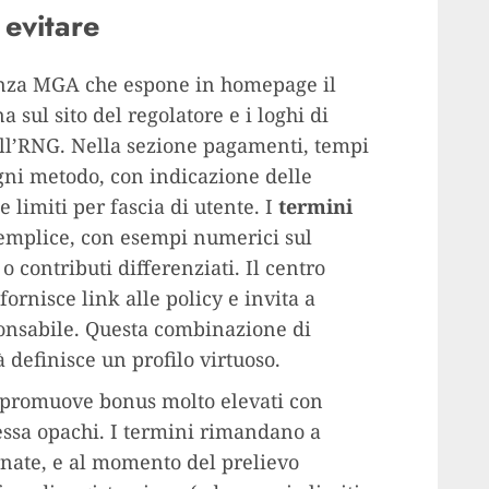
 evitare
nza MGA che espone in homepage il
 sul sito del regolatore e i loghi di
dell’RNG. Nella sezione pagamenti, tempi
gni metodo, con indicazione delle
e limiti per fascia di utente. I
termini
semplice, con esempi numerici sul
o contributi differenziati. Il centro
ornisce link alle policy e invita a
sponsabile. Questa combinazione di
 definisce un profilo virtuoso.
he promuove bonus molto elevati con
essa opachi. I termini rimandano a
nate, e al momento del prelievo