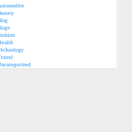
Automotive
Beauty
Blog
Blogv
Fashion
Health
Technology
Travel
Uncategorized