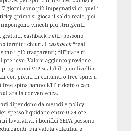
i 7 giorni sono più impegnativi di quelli
ticky
(prima si gioca il saldo reale, poi
e impongono vincoli più stringenti.
i gratuiti, cashback netti) possono
no termini chiari. I
cashback
“real
ono i più trasparenti; diffidare di
di prelievo. Valore aggiunto proviene
 programmi VIP scalabili (con livelli e
ali con premi in contanti o free spins a
i free spins hanno RTP ridotto o cap
nnullare la convenienza.
oci
dipendono da metodi e policy
ler spesso liquidano entro 0-24 ore
rni lavorativi, i bonifici SEPA possono
diti rapidi, ma valuta volatilità e