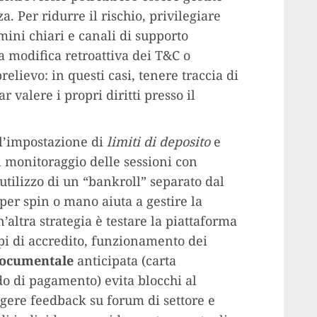
. Per ridurre il rischio, privilegiare
mini chiari e canali di supporto
la modifica retroattiva dei T&C o
prelievo: in questi casi, tenere traccia di
 valere i propri diritti presso il
l’impostazione di
limiti di deposito
e
il monitoraggio delle sessioni con
’utilizzo di un “bankroll” separato dal
per spin o mano aiuta a gestire la
’altra strategia è testare la piattaforma
mpi di accredito, funzionamento dei
documentale
anticipata (carta
do di pagamento) evita blocchi al
gere feedback su forum di settore e