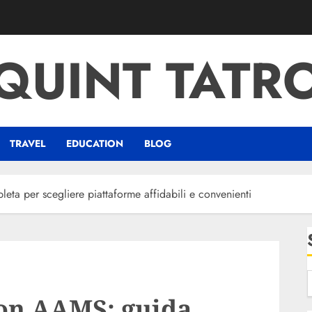
QUINT TATR
TRAVEL
EDUCATION
BLOG
ta per scegliere piattaforme affidabili e convenienti
non AAMS: guida