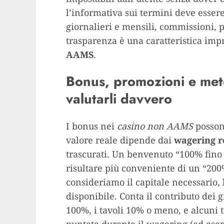
l’informativa sui termini deve essere 
giornalieri e mensili, commissioni, p
trasparenza è una caratteristica imp
AAMS
.
Bonus, promozioni e met
valutarli davvero
I bonus nei
casino non AAMS
posson
valore reale dipende dai
wagering 
trascurati. Un benvenuto “100% fino 
risultare più conveniente di un “20
consideriamo il capitale necessario, l
disponibile. Conta il contributo dei 
100%, i tavoli 10% o meno, e alcuni ti
puntata durante il wagering (ad esem