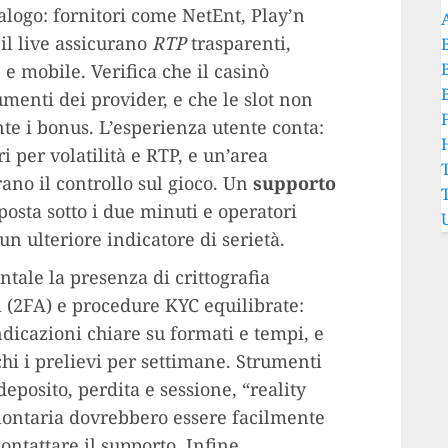
talogo: fornitori come NetEnt, Play’n
il live assicurano
RTP
trasparenti,
p e mobile. Verifica che il casinò
menti dei provider, e che le slot non
te i bonus. L’esperienza utente conta:
ri per volatilità e RTP, e un’area
ano il controllo sul gioco. Un
supporto
posta sotto i due minuti e operatori
un ulteriore indicatore di serietà.
tale la presenza di crittografia
i (2FA) e procedure KYC equilibrate:
ndicazioni chiare su formati e tempi, e
hi i prelievi per settimane. Strumenti
eposito, perdita e sessione, “reality
olontaria dovrebbero essere facilmente
ontattare il supporto. Infine,