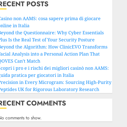
RECENT POSTS
Casino non AAMS: cosa sapere prima di giocare
nline in Italia
Beyond the Questionnaire: Why Cyber Essentials
lus Is the Real Test of Your Security Posture
Beyond the Algorithm: How ClinicEVO Transforms
Facial Analysis into a Personal Action Plan That
QOVES Can’t Match
copri i pro e i rischi dei migliori casinò non AAMS:
uida pratica per giocatori in Italia
Precision in Every Microgram: Sourcing High-Purity
Peptides UK for Rigorous Laboratory Research
RECENT COMMENTS
No comments to show.