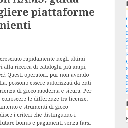
gliere piattaforme
enienti
o
P
cresciuto rapidamente negli ultimi
ri alla ricerca di cataloghi più ampi,
S
ci
. Questi operatori, pur non avendo
g
ia, possono essere autorizzati da enti
perienza di gioco moderna e sicura. Per
e conoscere le differenze tra licenze,
amento e strumenti di gioco
isce i criteri che distinguono i
lutare bonus e pagamenti senza farsi