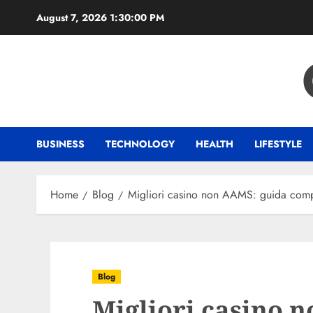
Skip
August 7, 2026
1:30:01 PM
to
content
BUSINESS
TECHNOLOGY
HEALTH
LIFESTYLE
Home
Blog
Migliori casino non AAMS: guida comple
Blog
Migliori casino 