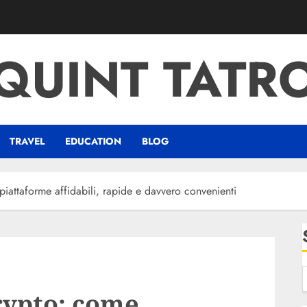
QUINT TATR
TRAVEL
EDUCATION
BLOG
piattaforme affidabili, rapide e davvero convenienti
rypto: come