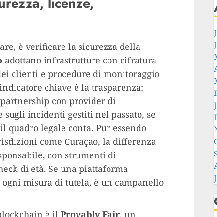
curezza, licenze,
are, è verificare la sicurezza della
o
adottano infrastrutture con cifratura
dei clienti e procedure di monitoraggio
 indicatore chiave è la trasparenza:
, partnership con provider di
sugli incidenti gestiti nel passato, se
 il quadro legale conta. Pur essendo
urisdizioni come Curaçao, la differenza
esponsabile, con strumenti di
check di età. Se una piattaforma
ogni misura di tutela, è un campanello
blockchain è il
Provably Fair
, un