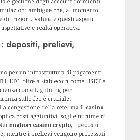
ntata e gestione degli account dormienti
rmulazioni ambigue che, al momento
 di frizioni. Valutare questi aspetti
 aspettative e realtà operativa.
 depositi, prelievi,
uono per un’infrastruttura di pagamenti
ETH, LTC, oltre a stablecoin come USDT e
fficienza come Lightning per
arenza sulle fee è cruciale:
a congestione della rete, ma il
casino
lica costi aggiuntivi, soglie minime di
 Nei
migliori casino crypto
, i depositi
e, mentre i prelievi vengono processati