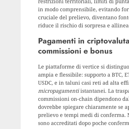
restrizioni territoriali, limiti di pu
in modo comprensibile, evitando fo
cruciale del prelievo, diventano fonte
riduce il rischio di sorpresa e allinea
Pagamenti in criptovaluta:
commissioni e bonus
Le piattaforme di vertice si disting
ampia e flessibile: supporto a BTC, 
USDC, e in taluni casi reti ad alta e
micropagamenti
istantanei. La trasp
commissioni on-chain dipendono dall
dovrebbe spiegare chiaramente se app
prelievo e tempi medi di conferma.
sono accreditati dopo poche conferm