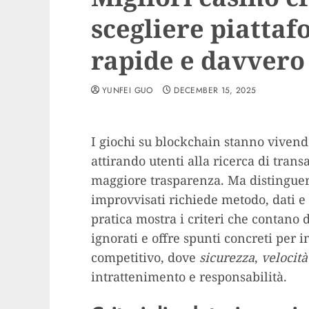
scegliere piattaf
rapide e davvero
YUNFEI GUO
DECEMBER 15, 2025
I giochi su blockchain stanno viven
attirando utenti alla ricerca di tran
maggiore trasparenza. Ma distingue
improvvisati richiede metodo, dati e 
pratica mostra i criteri che contano 
ignorati e offre spunti concreti per i
competitivo, dove
sicurezza
,
velocità
intrattenimento e responsabilità.