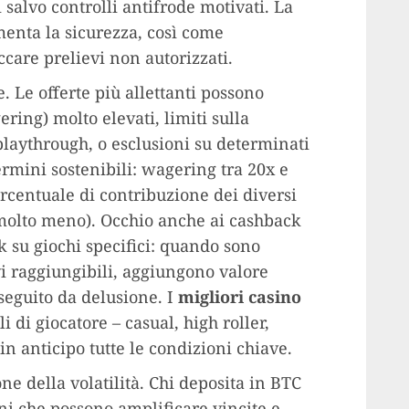
alvo controlli antifrode motivati. La
menta la sicurezza, così come
ccare prelievi non autorizzati.
. Le offerte più allettanti possono
ring) molto elevati, limiti sulla
laythrough, o esclusioni su determinati
ermini sostenibili: wagering tra 20x e
rcentuale di contribuzione dei diversi
ve molto meno). Occhio anche ai cashback
k su giochi specifici: quando sono
tivi raggiungibili, aggiungono valore
seguito da delusione. I
migliori casino
 di giocatore – casual, high roller,
n anticipo tutte le condizioni chiave.
ne della volatilità. Chi deposita in BTC
ni che possono amplificare vincite e