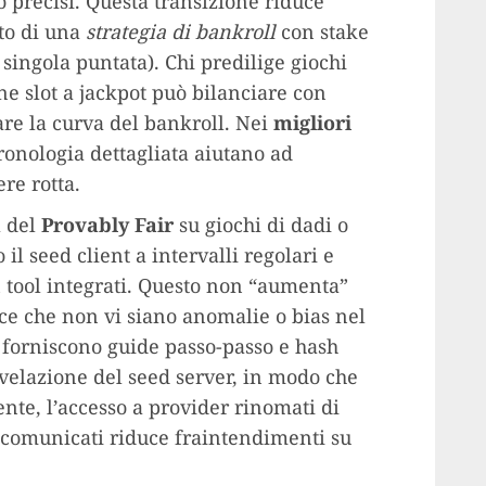
o precisi. Questa transizione riduce
etto di una
strategia di bankroll
con stake
 singola puntata). Chi predilige giochi
ne slot a jackpot può bilanciare con
are la curva del bankroll. Nei
migliori
cronologia dettagliata aiutano ad
re rotta.
a del
Provably Fair
su giochi di dadi o
 il seed client a intervalli regolari e
 tool integrati. Questo non “aumenta”
sce che non vi siano anomalie o bias nel
i forniscono guide passo-passo e hash
ivelazione del seed server, in modo che
ente, l’accesso a provider rinomati di
n comunicati riduce fraintendimenti su