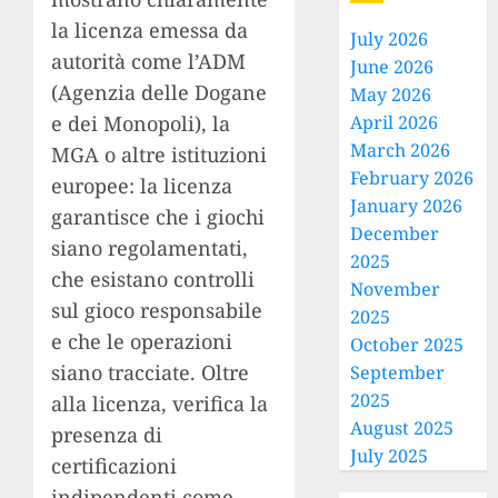
la licenza emessa da
July 2026
autorità come l’ADM
June 2026
(Agenzia delle Dogane
May 2026
e dei Monopoli), la
April 2026
March 2026
MGA o altre istituzioni
February 2026
europee: la licenza
January 2026
garantisce che i giochi
December
siano regolamentati,
2025
che esistano controlli
November
sul gioco responsabile
2025
e che le operazioni
October 2025
siano tracciate. Oltre
September
2025
alla licenza, verifica la
August 2025
presenza di
July 2025
certificazioni
indipendenti come