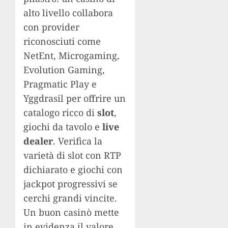
alto livello collabora
con provider
riconosciuti come
NetEnt, Microgaming,
Evolution Gaming,
Pragmatic Play e
Yggdrasil per offrire un
catalogo ricco di
slot
,
giochi da tavolo e
live
dealer
. Verifica la
varietà di slot con RTP
dichiarato e giochi con
jackpot progressivi se
cerchi grandi vincite.
Un buon casinò mette
in evidenza il valore