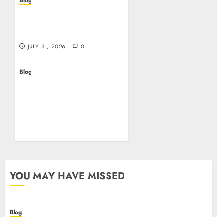
Blog
Casino non AAMS: cosa
sapere prima di giocare
online in Italia
JULY 31, 2026
0
Blog
Beyond the
Questionnaire: Why Cyber
Essentials Plus Is the Real
Test of Your Security
Posture
JULY 26, 2026
0
YOU MAY HAVE MISSED
Blog