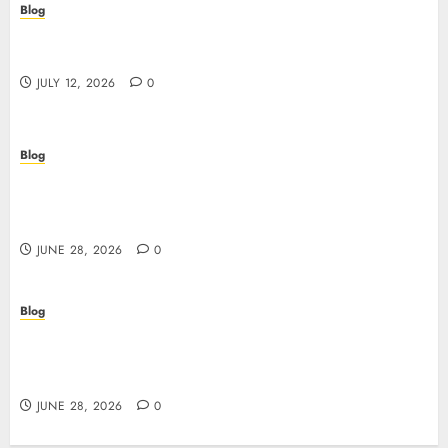
Blog
Scopri i pro e i rischi dei migliori casinò non
AAMS: guida pratica per giocatori in Italia
JULY 12, 2026
0
Blog
Precision in Every Microgram: Sourcing High-
Purity Peptides UK for Rigorous Laboratory
Research
JUNE 28, 2026
0
Blog
The Critical Role of Bacteriostatic Water in
Preserving Peptide Stability and Laboratory
Accuracy
JUNE 28, 2026
0