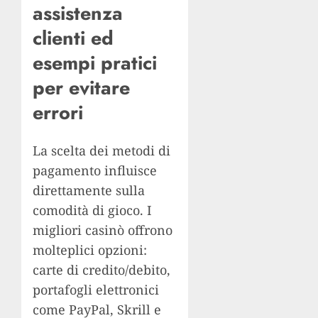
assistenza
clienti ed
esempi pratici
per evitare
errori
La scelta dei metodi di
pagamento influisce
direttamente sulla
comodità di gioco. I
migliori casinò offrono
molteplici opzioni:
carte di credito/debito,
portafogli elettronici
come PayPal, Skrill e