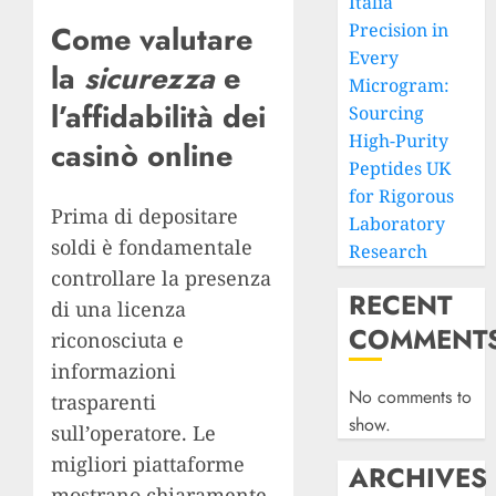
Italia
Precision in
Come valutare
Every
la
sicurezza
e
Microgram:
l’affidabilità dei
Sourcing
High-Purity
casinò online
Peptides UK
for Rigorous
Prima di depositare
Laboratory
soldi è fondamentale
Research
controllare la presenza
RECENT
di una licenza
COMMENT
riconosciuta e
informazioni
No comments to
trasparenti
show.
sull’operatore. Le
migliori piattaforme
ARCHIVES
mostrano chiaramente