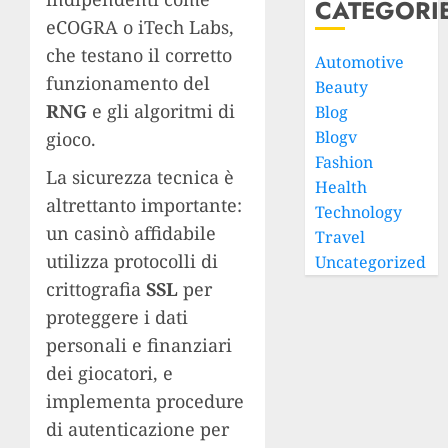
CATEGORI
eCOGRA o iTech Labs,
che testano il corretto
Automotive
funzionamento del
Beauty
RNG
e gli algoritmi di
Blog
Blogv
gioco.
Fashion
La sicurezza tecnica è
Health
altrettanto importante:
Technology
un casinò affidabile
Travel
utilizza protocolli di
Uncategorized
crittografia
SSL
per
proteggere i dati
personali e finanziari
dei giocatori, e
implementa procedure
di autenticazione per