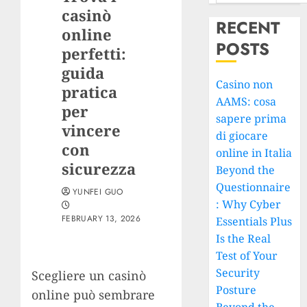
casinò
RECENT
online
POSTS
perfetti:
guida
Casino non
pratica
AAMS: cosa
per
sapere prima
vincere
di giocare
con
online in Italia
sicurezza
Beyond the
Questionnaire
YUNFEI GUO
: Why Cyber
FEBRUARY 13, 2026
Essentials Plus
Is the Real
Test of Your
Security
Scegliere un casinò
Posture
online può sembrare