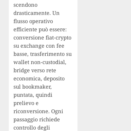
scendono
drasticamente. Un
flusso operativo
efficiente può essere:
conversione fiat-crypto
su exchange con fee
basse, trasferimento su
wallet non-custodial,
bridge verso rete
economica, deposito
sul bookmaker,
puntata, quindi
prelievo e
riconversione. Ogni
passaggio richiede
controllo degli