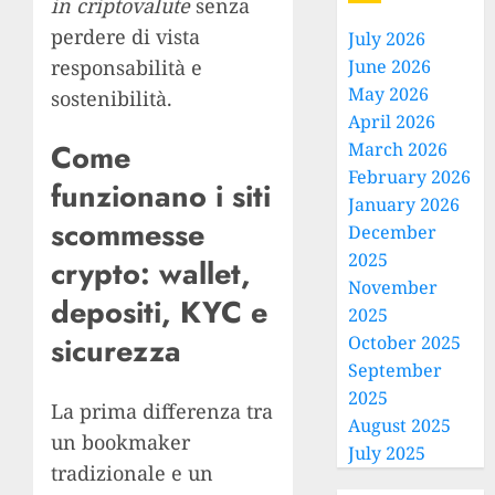
in criptovalute
senza
perdere di vista
July 2026
responsabilità e
June 2026
May 2026
sostenibilità.
April 2026
Come
March 2026
February 2026
funzionano i siti
January 2026
scommesse
December
2025
crypto: wallet,
November
depositi, KYC e
2025
sicurezza
October 2025
September
2025
La prima differenza tra
August 2025
un bookmaker
July 2025
tradizionale e un