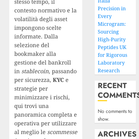
Italia
stesso tempo, il
Precision in
contesto normativo e la
Every
volatilità degli asset
Microgram:
impongono scelte
Sourcing
informate. Dalla
High-Purity
selezione del
Peptides UK
bookmaker alla
for Rigorous
gestione del bankroll
Laboratory
Research
in
stablecoin
, passando
per sicurezza,
KYC
e
RECENT
strategie per
COMMENT
minimizzare i rischi,
qui trovi una
No comments to
panoramica completa e
show.
operativa per utilizzare
al meglio le
scommesse
ARCHIVES