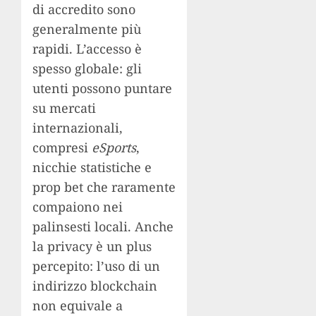
di accredito sono
generalmente più
rapidi. L’accesso è
spesso globale: gli
utenti possono puntare
su mercati
internazionali,
compresi
eSports
,
nicchie statistiche e
prop bet che raramente
compaiono nei
palinsesti locali. Anche
la privacy è un plus
percepito: l’uso di un
indirizzo blockchain
non equivale a