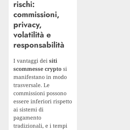
rischi:
commissioni,
privacy,
volatilità e
responsabilità
I vantaggi dei
siti
scommesse crypto
si
manifestano in modo
trasversale. Le
commissioni possono
essere inferiori rispetto
ai sistemi di
pagamento
tradizionali, e i tempi