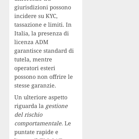
giurisdizioni possono
incidere su KYC,
tassazione e limiti. In
Italia, la presenza di
licenza ADM
garantisce standard di
tutela, mentre
operatori esteri
possono non offrire le
stesse garanzie.
Un ulteriore aspetto
riguarda la
gestione
del rischio
comportamentale
. Le
puntate rapide e