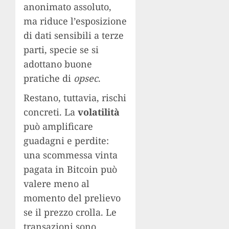
anonimato assoluto,
ma riduce l’esposizione
di dati sensibili a terze
parti, specie se si
adottano buone
pratiche di
opsec
.
Restano, tuttavia, rischi
concreti. La
volatilità
può amplificare
guadagni e perdite:
una scommessa vinta
pagata in Bitcoin può
valere meno al
momento del prelievo
se il prezzo crolla. Le
transazioni sono