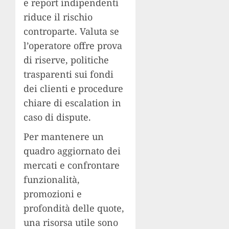
e report indipendenti
riduce il rischio
controparte. Valuta se
l’operatore offre prova
di riserve, politiche
trasparenti sui fondi
dei clienti e procedure
chiare di escalation in
caso di dispute.
Per mantenere un
quadro aggiornato dei
mercati e confrontare
funzionalità,
promozioni e
profondità delle quote,
una risorsa utile sono