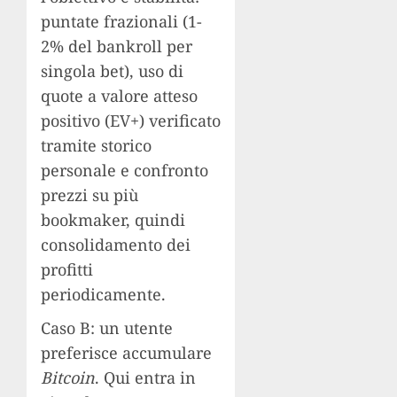
puntate frazionali (1-
2% del bankroll per
singola bet), uso di
quote a valore atteso
positivo (EV+) verificato
tramite storico
personale e confronto
prezzi su più
bookmaker, quindi
consolidamento dei
profitti
periodicamente.
Caso B: un utente
preferisce accumulare
Bitcoin
. Qui entra in