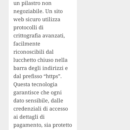
un pilastro non
negoziabile. Un sito
web sicuro utilizza
protocolli di
crittografia avanzati,
facilmente
riconoscibili dal
lucchetto chiuso nella
barra degli indirizzi e
dal prefisso “https”.
Questa tecnologia
garantisce che ogni
dato sensibile, dalle
credenziali di accesso
ai dettagli di
pagamento, sia protetto