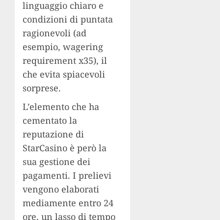
linguaggio chiaro e
condizioni di puntata
ragionevoli (ad
esempio, wagering
requirement x35), il
che evita spiacevoli
sorprese.
L’elemento che ha
cementato la
reputazione di
StarCasino è però la
sua gestione dei
pagamenti. I prelievi
vengono elaborati
mediamente entro 24
ore, un lasso di tempo