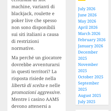
machine, varianti di
July 2026
blackjack, roulette e
June 2026
poker live che spesso
May 2026
non sono disponibili
April 2026
March 2026
sui siti italiani a causa
February 2026
di restrizioni
January 2026
normative.
December
Ma perché un giocatore
2025
dovrebbe avventurarsi
November
2025
in questi territori? La
October 2025
risposta risiede nella
September
libertà di scelta
e nelle
2025
promozioni aggressive
.
August 2025
Mentre i casino AAMS
July 2025
devono attenersi a