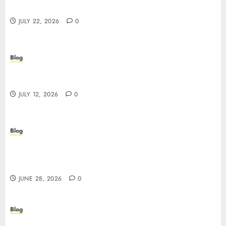
Plan That QOVES Can’t Match
JULY 22, 2026
0
Blog
Scopri i pro e i rischi dei migliori casinò non
AAMS: guida pratica per giocatori in Italia
JULY 12, 2026
0
Blog
Precision in Every Microgram: Sourcing High-
Purity Peptides UK for Rigorous Laboratory
Research
JUNE 28, 2026
0
Blog
The Critical Role of Bacteriostatic Water in