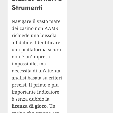
Strumenti
Navigare il vasto mare
dei casino non AAMS
richiede una bussola
affidabile. Identificare
una piattaforma sicura
non è un’impresa
impossibile, ma
necessita di un’attenta
analisi basata su criteri
precisi. Il primo e più
importante indicatore
è senza dubbio la
licenza di gioco
. Un
casino che espone con