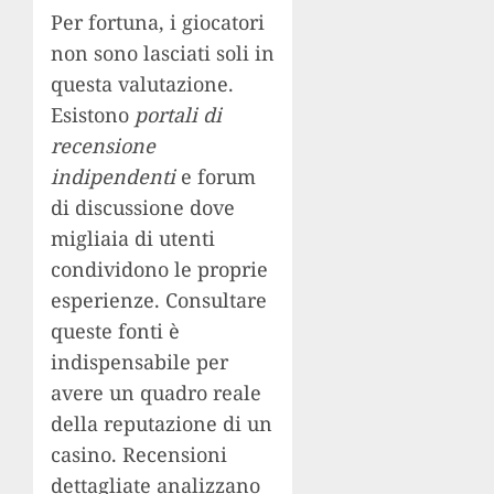
Per fortuna, i giocatori
non sono lasciati soli in
questa valutazione.
Esistono
portali di
recensione
indipendenti
e forum
di discussione dove
migliaia di utenti
condividono le proprie
esperienze. Consultare
queste fonti è
indispensabile per
avere un quadro reale
della reputazione di un
casino. Recensioni
dettagliate analizzano