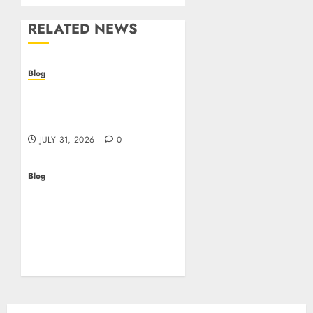
RELATED NEWS
Blog
Casino non AAMS: cosa
sapere prima di giocare
online in Italia
JULY 31, 2026
0
Blog
Beyond the
Questionnaire: Why Cyber
Essentials Plus Is the Real
Test of Your Security
Posture
JULY 26, 2026
0