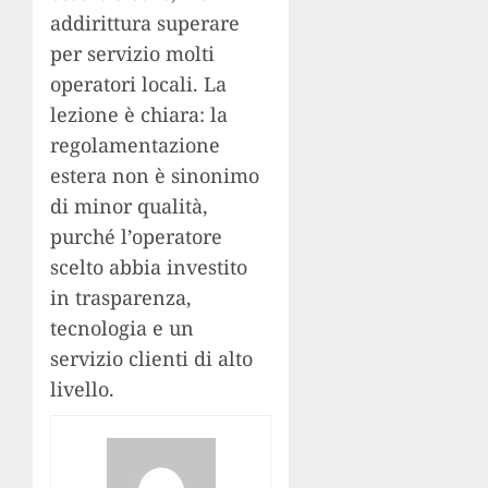
addirittura superare
per servizio molti
operatori locali. La
lezione è chiara: la
regolamentazione
estera non è sinonimo
di minor qualità,
purché l’operatore
scelto abbia investito
in trasparenza,
tecnologia e un
servizio clienti di alto
livello.