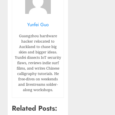
Yunfei Guo
Guangzhou hardware
hacker relocated to
Auckland to chase big
skies and bigger ideas.
Yunfei dissects IoT security
flaws, reviews indie surf
films, and writes Chinese
calligraphy tutorials. He
free-dives on weekends
and livestreams solder-
along workshops.
Related Posts: