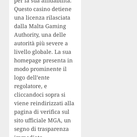
per la sua affidabilità.
Questo casino detiene
una licenza rilasciata
dalla Malta Gaming
Authority, una delle
autorità più severe a
livello globale. La sua
homepage presenta in
modo prominente il
logo dell’ente
regolatore, e
cliccandoci sopra si
viene reindirizzati alla
pagina di verifica sul
sito ufficiale MGA, un
segno di trasparenza