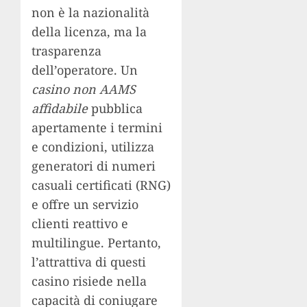
non è la nazionalità
della licenza, ma la
trasparenza
dell’operatore. Un
casino non AAMS
affidabile
pubblica
apertamente i termini
e condizioni, utilizza
generatori di numeri
casuali certificati (RNG)
e offre un servizio
clienti reattivo e
multilingue. Pertanto,
l’attrattiva di questi
casino risiede nella
capacità di coniugare