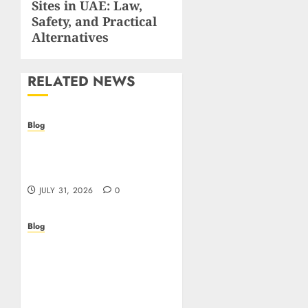
Sites in UAE: Law,
Safety, and Practical
Alternatives
RELATED NEWS
Blog
Casino non AAMS: cosa
sapere prima di giocare
online in Italia
JULY 31, 2026
0
Blog
Beyond the
Questionnaire: Why Cyber
Essentials Plus Is the Real
Test of Your Security
Posture