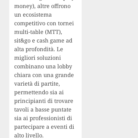
money), altre offrono
un ecosistema
competitivo con tornei
multi-table (MTT),
sit&go e cash game ad
alta profondità. Le
migliori soluzioni
combinano una lobby
chiara con una grande
varietà di partite,
permettendo sia ai
principianti di trovare
tavoli a basse puntate
sia ai professionisti di
partecipare a eventi di
alto livello.