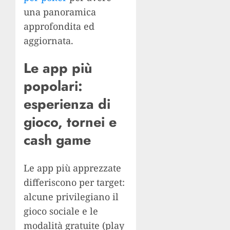
una panoramica
approfondita ed
aggiornata.
Le app più
popolari:
esperienza di
gioco, tornei e
cash game
Le app più apprezzate
differiscono per target:
alcune privilegiano il
gioco sociale e le
modalità gratuite (play