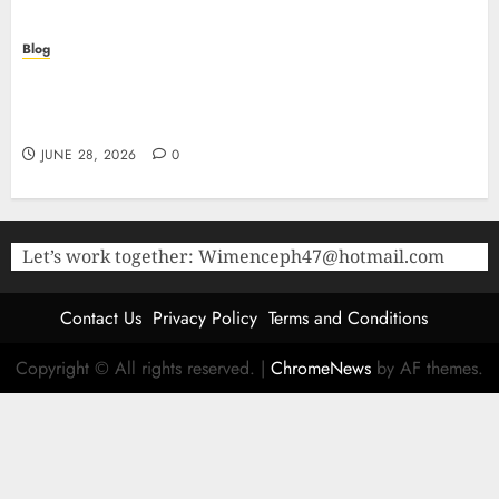
Blog
The Critical Role of Bacteriostatic Water in
Preserving Peptide Stability and Laboratory
Accuracy
JUNE 28, 2026
0
Let’s work together:
Wimenceph47@hotmail.com
Contact Us
Privacy Policy
Terms and Conditions
Copyright © All rights reserved.
|
ChromeNews
by AF themes.