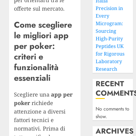
per orientarti tra le
Italia
offerte sul mercato.
Precision in
Every
Come scegliere
Microgram:
Sourcing
le migliori app
High-Purity
per poker:
Peptides UK
for Rigorous
criteri e
Laboratory
funzionalità
Research
essenziali
RECENT
COMMENT
Scegliere una
app per
poker
richiede
No comments to
attenzione a diversi
show.
fattori tecnici e
normativi. Prima di
ARCHIVES