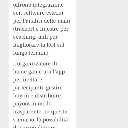
offrono integrazione
con software esterni
per l’analisi delle mani
(tracker) e finestre per
coaching, utili per
migliorare la ROI sul
lungo termine.
L’organizzatore di
home game usa l’app
per invitare
partecipanti, gestire
buy-in e distribuire
payout in modo
trasparente. In questo
scenario, la possibilità
di personalizzare