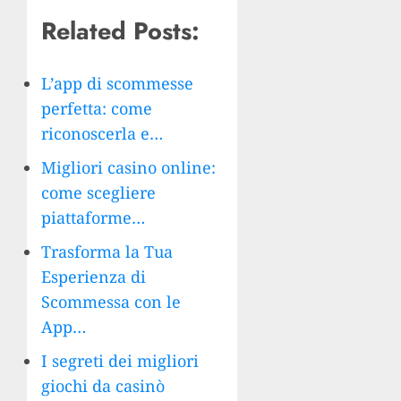
Related Posts:
L’app di scommesse
perfetta: come
riconoscerla e…
Migliori casino online:
come scegliere
piattaforme…
Trasforma la Tua
Esperienza di
Scommessa con le
App…
I segreti dei migliori
giochi da casinò