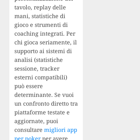
tavolo, replay delle
mani, statistiche di
gioco e strumenti di
coaching integrati. Per
chi gioca seriamente, il
supporto ai sistemi di
analisi (statistiche
sessione, tracker
esterni compatibili)
può essere
determinante. Se vuoi
un confronto diretto tra
piattaforme testate e
aggiornate, puoi
consultare
migliori app
per poker
per avere