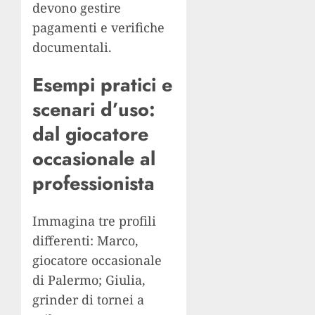
devono gestire
pagamenti e verifiche
documentali.
Esempi pratici e
scenari d’uso:
dal giocatore
occasionale al
professionista
Immagina tre profili
differenti: Marco,
giocatore occasionale
di Palermo; Giulia,
grinder di tornei a