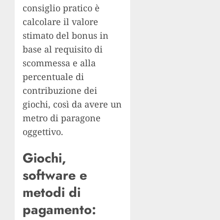
consiglio pratico è
calcolare il valore
stimato del bonus in
base al requisito di
scommessa e alla
percentuale di
contribuzione dei
giochi, così da avere un
metro di paragone
oggettivo.
Giochi,
software e
metodi di
pagamento: