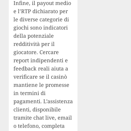
Infine, il payout medio
e l’RTP dichiarato per
le diverse categorie di
giochi sono indicatori
della potenziale
redditività per il
giocatore. Cercare
report indipendenti e
feedback reali aiuta a
verificare se il casinò
mantiene le promesse
in termini di
pagamenti. L’assistenza
clienti, disponibile
tramite chat live, email
o telefono, completa