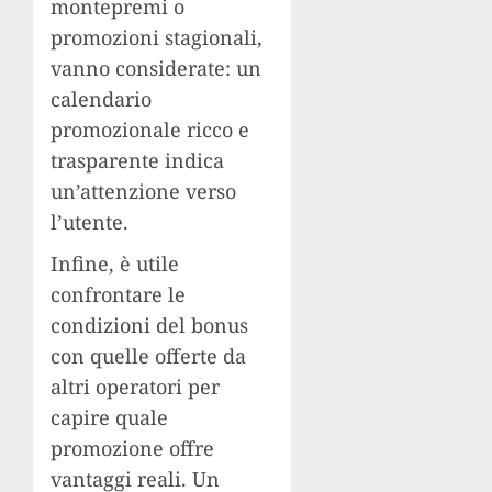
montepremi o
promozioni stagionali,
vanno considerate: un
calendario
promozionale ricco e
trasparente indica
un’attenzione verso
l’utente.
Infine, è utile
confrontare le
condizioni del bonus
con quelle offerte da
altri operatori per
capire quale
promozione offre
vantaggi reali. Un