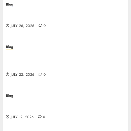
Blog
Beyond the Questionnaire: Why Cyber Essentials
Plus Is the Real Test of Your Security Posture
JULY 26, 2026
0
Blog
Beyond the Algorithm: How ClinicEVO
Transforms Facial Analysis into a Personal Action
Plan That QOVES Can’t Match
JULY 22, 2026
0
Blog
Scopri i pro e i rischi dei migliori casinò non
AAMS: guida pratica per giocatori in Italia
JULY 12, 2026
0