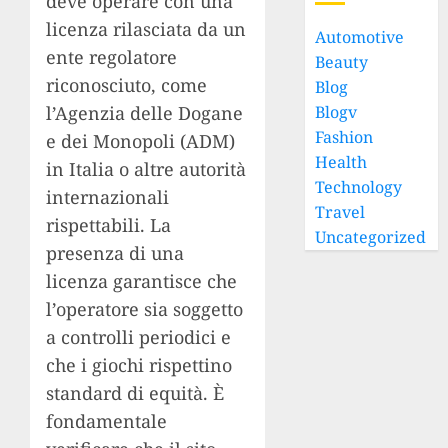
deve operare con una
licenza rilasciata da un
Automotive
ente regolatore
Beauty
riconosciuto, come
Blog
l’Agenzia delle Dogane
Blogv
Fashion
e dei Monopoli (ADM)
Health
in Italia o altre autorità
Technology
internazionali
Travel
rispettabili. La
Uncategorized
presenza di una
licenza garantisce che
l’operatore sia soggetto
a controlli periodici e
che i giochi rispettino
standard di equità. È
fondamentale