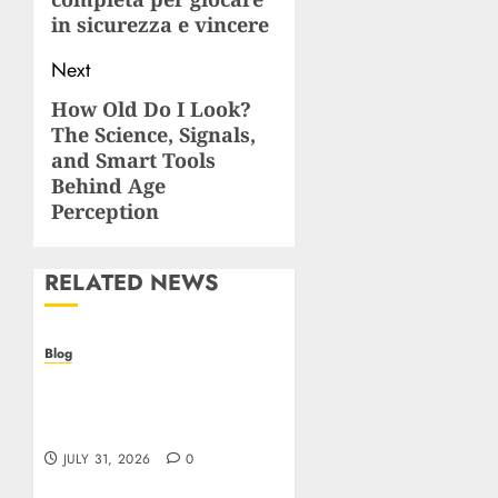
in sicurezza e vincere
Next
How Old Do I Look?
Next
The Science, Signals,
post:
and Smart Tools
Behind Age
Perception
RELATED NEWS
Blog
Casino non AAMS: cosa
sapere prima di giocare
online in Italia
JULY 31, 2026
0