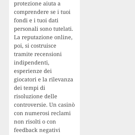
protezione aiuta a
comprendere se i tuoi
fondi e i tuoi dati
personali sono tutelati.
La reputazione online,
poi, si costruisce
tramite recensioni
indipendenti,
esperienze dei
giocatori e la rilevanza
dei tempi di
risoluzione delle
controversie. Un casinò
con numerosi reclami
non risolti o con
feedback negativi