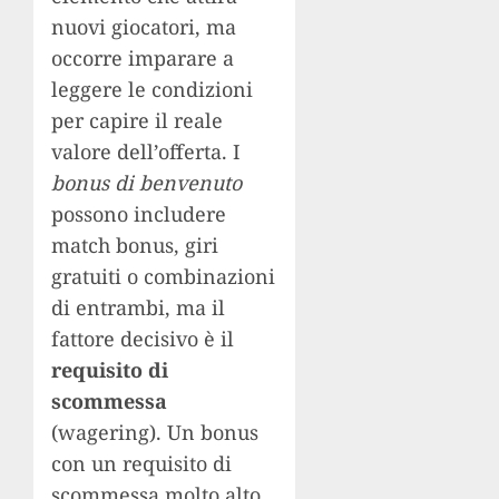
nuovi giocatori, ma
occorre imparare a
leggere le condizioni
per capire il reale
valore dell’offerta. I
bonus di benvenuto
possono includere
match bonus, giri
gratuiti o combinazioni
di entrambi, ma il
fattore decisivo è il
requisito di
scommessa
(wagering). Un bonus
con un requisito di
scommessa molto alto