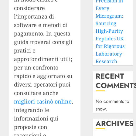
Precision in
considerare
Every
Microgram:
l’importanza di
Sourcing
software e metodi di
High-Purity
pagamento. In questa
Peptides UK
guida troverai consigli
for Rigorous
pratici e
Laboratory
approfondimenti utili;
Research
per un confronto
RECENT
rapido e aggiornato su
COMMENT
diversi operatori puoi
consultare anche
migliori casinò online
,
No comments to
show.
integrando le
informazioni qui
ARCHIVES
proposte con
recensioni e