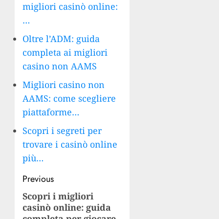
migliori casinò online:
…
Oltre l’ADM: guida
completa ai migliori
casino non AAMS
Migliori casino non
AAMS: come scegliere
piattaforme…
Scopri i segreti per
trovare i casinò online
più…
Post
Previous
navigation
Scopri i migliori
Previous
casinò online: guida
post:
completa per giocare