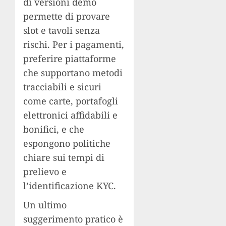
di versioni demo
permette di provare
slot e tavoli senza
rischi. Per i pagamenti,
preferire piattaforme
che supportano metodi
tracciabili e sicuri
come carte, portafogli
elettronici affidabili e
bonifici, e che
espongono politiche
chiare sui tempi di
prelievo e
l’identificazione KYC.
Un ultimo
suggerimento pratico è