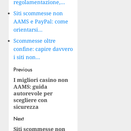
regolamentazione,…
Siti scommesse non
AAMS e PayPal: come
orientarsi…
Scommesse oltre
confine: capire davvero
i siti non…
Post
Previous
navigation
I migliori casino non
Previous
AAMS: guida
post:
autorevole per
scegliere con
sicurezza
Next
Siti scommesse non
Next