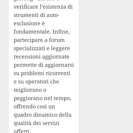
verificare l’esistenza di
strumenti di auto-
esclusione è
fondamentale. Infine,
partecipare a forum
specializzati e leggere
recensioni aggiornate
permette di aggiornarsi
su problemi ricorrenti
e su operatori che
migliorano o
peggiorano nel tempo,
offrendo così un
quadro dinamico della
qualità dei servizi
offerti.