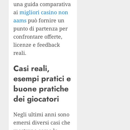
una guida comparativa
ai
migliori casino non
aams
può fornire un
punto di partenza per
confrontare offerte,
licenze e feedback
reali.
Casi reali,
esempi pratici e
buone pratiche
dei giocatori
Negli ultimi anni sono
emersi diversi casi che