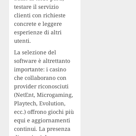
testare il servizio
clienti con richieste
concrete e leggere
esperienze di altri
utenti.
La selezione del
software è altrettanto
importante: i casino
che collaborano con
provider riconosciuti
(NetEnt, Microgaming,
Playtech, Evolution,
ecc.) offrono giochi più
equi e aggiornamenti
continui. La presenza