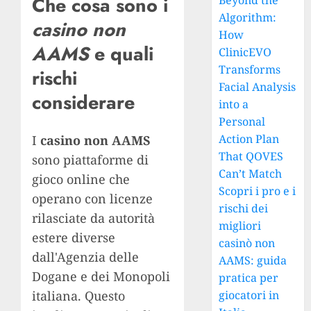
Che cosa sono i
Beyond the
Algorithm:
casino non
How
AAMS
e quali
ClinicEVO
Transforms
rischi
Facial Analysis
considerare
into a
Personal
Action Plan
I
casino non AAMS
That QOVES
sono piattaforme di
Can’t Match
gioco online che
Scopri i pro e i
operano con licenze
rischi dei
rilasciate da autorità
migliori
estere diverse
casinò non
dall'Agenzia delle
AAMS: guida
Dogane e dei Monopoli
pratica per
italiana. Questo
giocatori in