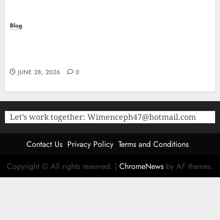
Blog
The Critical Role of Bacteriostatic Water in
Preserving Peptide Stability and Laboratory
Accuracy
JUNE 28, 2026
0
Let’s work together:
Wimenceph47@hotmail.com
Contact Us
Privacy Policy
Terms and Conditions
Copyright © All rights reserved.
|
ChromeNews
by AF themes.