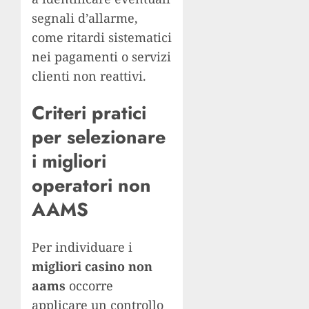
segnali d’allarme,
come ritardi sistematici
nei pagamenti o servizi
clienti non reattivi.
Criteri pratici
per selezionare
i migliori
operatori non
AAMS
Per individuare i
migliori casino non
aams
occorre
applicare un controllo