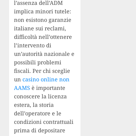
l’assenza dell’ADM
implica minori tutele:
non esistono garanzie
italiane sui reclami,
difficoltà nell’ottenere
l’intervento di
un’autorità nazionale e
possibili problemi
fiscali. Per chi sceglie
un
casino online non
AAMS
è importante
conoscere la licenza
estera, la storia
dell’operatore e le
condizioni contrattuali
prima di depositare