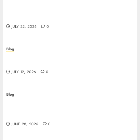
Beyond the Algorithm: How ClinicEVO
Transforms Facial Analysis into a Personal Action
Plan That QOVES Can’t Match
JULY 22, 2026
0
Blog
Scopri i pro e i rischi dei migliori casinò non
AAMS: guida pratica per giocatori in Italia
JULY 12, 2026
0
Blog
Precision in Every Microgram: Sourcing High-
Purity Peptides UK for Rigorous Laboratory
Research
JUNE 28, 2026
0