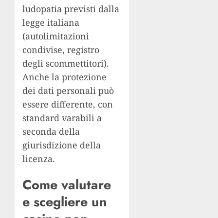
ludopatia previsti dalla
legge italiana
(autolimitazioni
condivise, registro
degli scommettitori).
Anche la protezione
dei dati personali può
essere differente, con
standard varabili a
seconda della
giurisdizione della
licenza.
Come valutare
e scegliere un