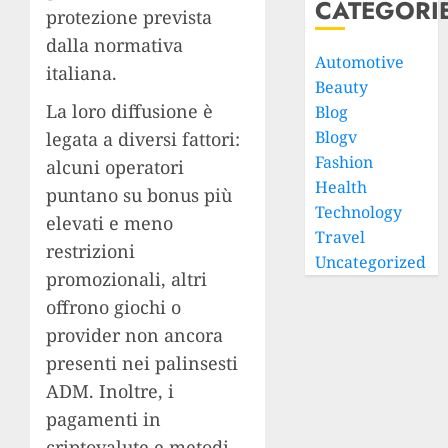
CATEGORI
protezione prevista
dalla normativa
Automotive
italiana.
Beauty
La loro diffusione è
Blog
Blogv
legata a diversi fattori:
Fashion
alcuni operatori
Health
puntano su bonus più
Technology
elevati e meno
Travel
restrizioni
Uncategorized
promozionali, altri
offrono giochi o
provider non ancora
presenti nei palinsesti
ADM. Inoltre, i
pagamenti in
criptovalute e metodi