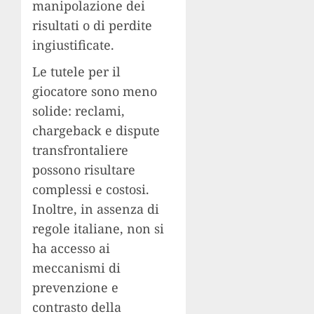
manipolazione dei
risultati o di perdite
ingiustificate.
Le tutele per il
giocatore sono meno
solide: reclami,
chargeback e dispute
transfrontaliere
possono risultare
complessi e costosi.
Inoltre, in assenza di
regole italiane, non si
ha accesso ai
meccanismi di
prevenzione e
contrasto della