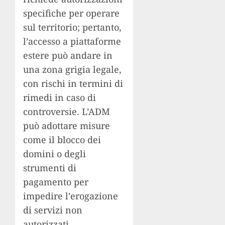
specifiche per operare
sul territorio; pertanto,
l’accesso a piattaforme
estere può andare in
una zona grigia legale,
con rischi in termini di
rimedi in caso di
controversie. L’ADM
può adottare misure
come il blocco dei
domini o degli
strumenti di
pagamento per
impedire l’erogazione
di servizi non
autorizzati.