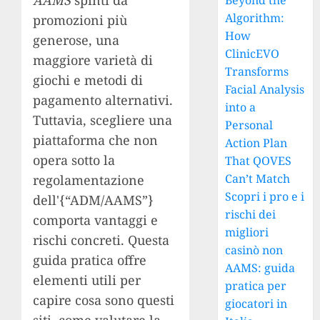
AAMS
spinti da
Beyond the
Algorithm:
promozioni più
How
generose, una
ClinicEVO
maggiore varietà di
Transforms
giochi e metodi di
Facial Analysis
pagamento alternativi.
into a
Tuttavia, scegliere una
Personal
piattaforma che non
Action Plan
opera sotto la
That QOVES
Can’t Match
regolamentazione
Scopri i pro e i
dell'{“ADM/AAMS”}
rischi dei
comporta vantaggi e
migliori
rischi concreti. Questa
casinò non
guida pratica offre
AAMS: guida
elementi utili per
pratica per
capire cosa sono questi
giocatori in