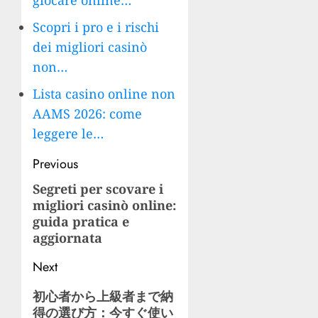
giocare online…
Scopri i pro e i rischi
dei migliori casinò
non…
Lista casino online non
AAMS 2026: come
leggere le…
Post
Previous
navigation
Segreti per scovare i
Previous
migliori casinò online:
post:
guida pratica e
aggiornata
Next
Next
初心者から上級者まで納
得の選び方：今すぐ使い
post: