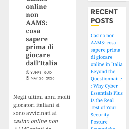
online
RECENT
non
POSTS
AAMS:
cosa
Casino non
sapere
AAMS: cosa
prima di
sapere prima
giocare
di giocare
dall’Italia
online in Italia
Beyond the
YUNFEI GUO
Questionnaire
MAY 26, 2026
: Why Cyber
Essentials Plus
Negli ultimi anni molti
Is the Real
giocatori italiani si
Test of Your
sono avvicinati ai
Security
casino online non
Posture