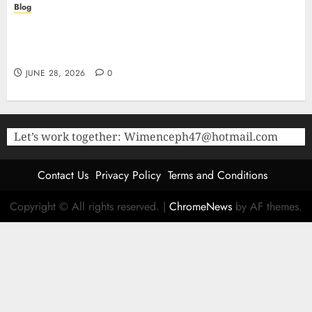
Blog
The Critical Role of Bacteriostatic Water in
Preserving Peptide Stability and Laboratory
Accuracy
JUNE 28, 2026
0
Let’s work together:
Wimenceph47@hotmail.com
Contact Us
Privacy Policy
Terms and Conditions
Copyright © All rights reserved.
|
ChromeNews
by AF themes.