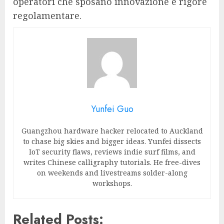
operatori che sposano innovazione e rigore
regolamentare.
Yunfei Guo
Guangzhou hardware hacker relocated to Auckland
to chase big skies and bigger ideas. Yunfei dissects
IoT security flaws, reviews indie surf films, and
writes Chinese calligraphy tutorials. He free-dives
on weekends and livestreams solder-along
workshops.
Related Posts: