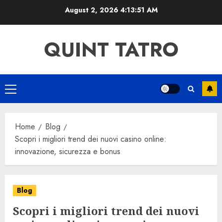
Skip
August 2, 2026
4:13:51 AM
to
content
QUINT TATRO
Primary
Menu
Home
Blog
Scopri i migliori trend dei nuovi casino online:
innovazione, sicurezza e bonus
Blog
Scopri i migliori trend dei
nuovi