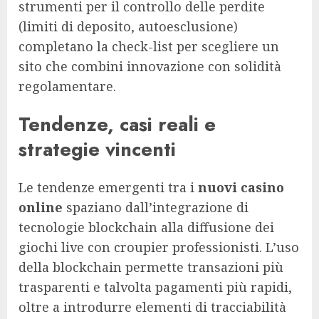
strumenti per il controllo delle perdite
(limiti di deposito, autoesclusione)
completano la check-list per scegliere un
sito che combini innovazione con solidità
regolamentare.
Tendenze, casi reali e
strategie vincenti
Le tendenze emergenti tra i
nuovi casino
online
spaziano dall’integrazione di
tecnologie blockchain alla diffusione dei
giochi live con croupier professionisti. L’uso
della blockchain permette transazioni più
trasparenti e talvolta pagamenti più rapidi,
oltre a introdurre elementi di tracciabilità