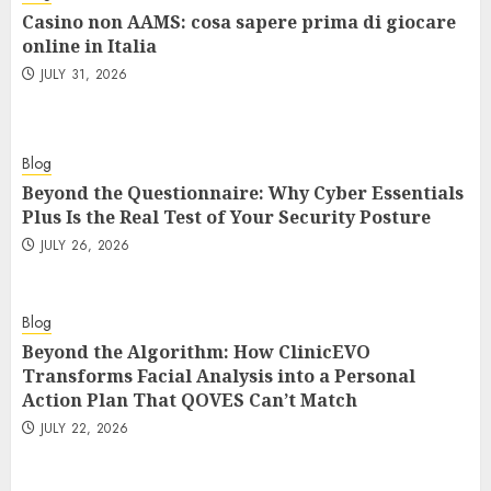
Casino non AAMS: cosa sapere prima di giocare
online in Italia
JULY 31, 2026
Blog
Beyond the Questionnaire: Why Cyber Essentials
Plus Is the Real Test of Your Security Posture
JULY 26, 2026
Blog
Beyond the Algorithm: How ClinicEVO
Transforms Facial Analysis into a Personal
Action Plan That QOVES Can’t Match
JULY 22, 2026