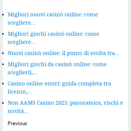
Migliori nuovi casinò online: come
scegliere…
Migliori giochi casinò online: come
scegliere…
Nuovi casinò online: il punto di svolta tra…
Migliori giochi da casinò online: come
sceglierli,…
Casino online esteri: guida completa tra
licenze,…
Non AAMS Casino 2025: panoramica, rischi e
novità…
Continue
Previous