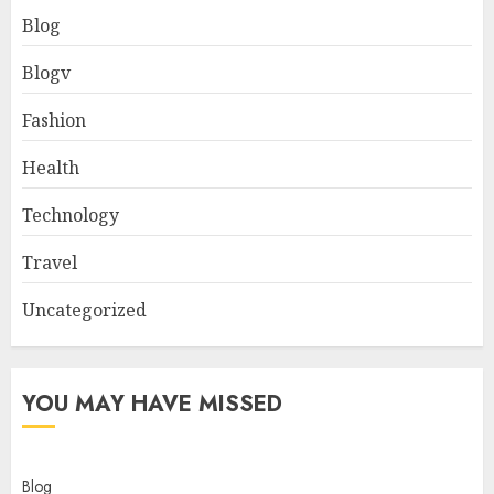
Blog
Blogv
Fashion
Health
Technology
Travel
Uncategorized
YOU MAY HAVE MISSED
Blog