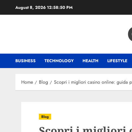
Skip
August 8, 2026
12:58:51 PM
to
content
BUSINESS
TECHNOLOGY
HEALTH
LIFESTYLE
Home
Blog
Scopri i migliori casino online: guida p
Blog
Scopri i migliori 