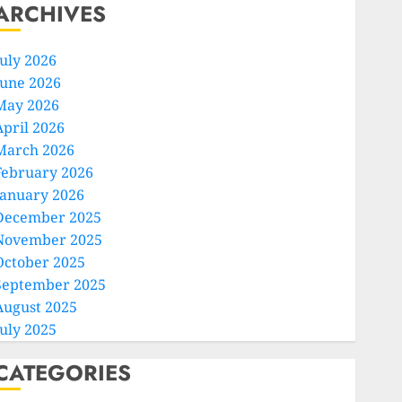
ARCHIVES
July 2026
June 2026
May 2026
April 2026
March 2026
February 2026
January 2026
December 2025
November 2025
October 2025
September 2025
August 2025
July 2025
CATEGORIES