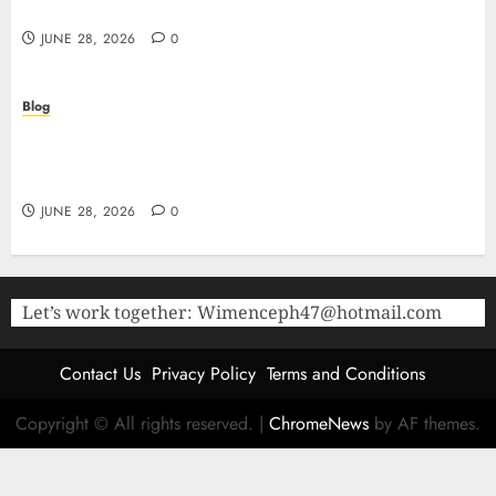
Research
JUNE 28, 2026
0
Blog
The Critical Role of Bacteriostatic Water in
Preserving Peptide Stability and Laboratory
Accuracy
JUNE 28, 2026
0
Let’s work together:
Wimenceph47@hotmail.com
Contact Us
Privacy Policy
Terms and Conditions
Copyright © All rights reserved.
|
ChromeNews
by AF themes.