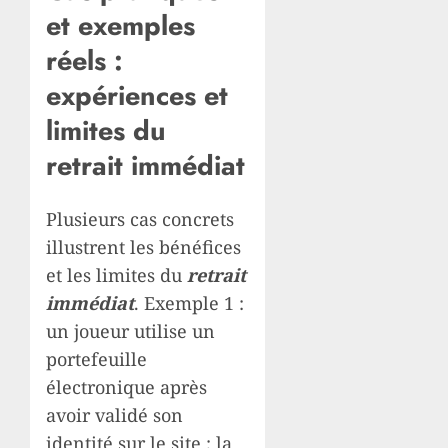
et exemples
réels :
expériences et
limites du
retrait immédiat
Plusieurs cas concrets
illustrent les bénéfices
et les limites du
retrait
immédiat
. Exemple 1 :
un joueur utilise un
portefeuille
électronique après
avoir validé son
identité sur le site ; la