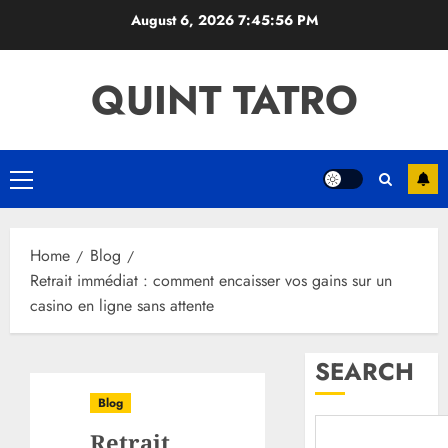
Skip
August 6, 2026
7:45:57 PM
to
content
QUINT TATRO
Primary
Menu
Home
Blog
Retrait immédiat : comment encaisser vos gains sur un
casino en ligne sans attente
SEARCH
Blog
Retrait