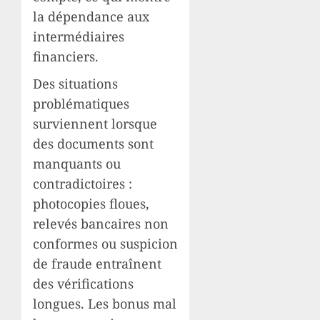
la dépendance aux
intermédiaires
financiers.
Des situations
problématiques
surviennent lorsque
des documents sont
manquants ou
contradictoires :
photocopies floues,
relevés bancaires non
conformes ou suspicion
de fraude entraînent
des vérifications
longues. Les bonus mal