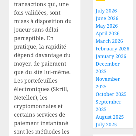
transactions qui, une
July 2026
fois validées, sont
June 2026
mises à disposition du
May 2026
joueur sans délai
April 2026
perceptible. En
March 2026
pratique, la rapidité
February 2026
dépend davantage du
January 2026
moyen de paiement
December
2025
que du site lui-même.
November
Les portefeuilles
2025
électroniques (Skrill,
October 2025
Neteller), les
September
cryptomonnaies et
2025
certains services de
August 2025
paiement instantané
July 2025
sont les méthodes les