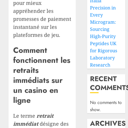
Italia
pour mieux
Precision in
appréhender les
Every
promesses de paiement
Microgram:
instantané sur les
Sourcing
plateformes de jeu.
High-Purity
Peptides UK
Comment
for Rigorous
Laboratory
fonctionnent les
Research
retraits
RECENT
immédiats sur
COMMENT
un casino en
ligne
No comments to
show.
Le terme
retrait
ARCHIVES
immédiat
désigne des