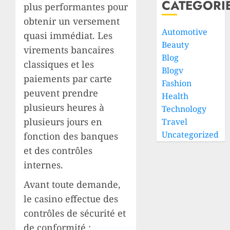
CATEGORI
plus performantes pour
obtenir un versement
Automotive
quasi immédiat. Les
Beauty
virements bancaires
Blog
classiques et les
Blogv
paiements par carte
Fashion
peuvent prendre
Health
plusieurs heures à
Technology
plusieurs jours en
Travel
Uncategorized
fonction des banques
et des contrôles
internes.
Avant toute demande,
le casino effectue des
contrôles de sécurité et
de conformité :