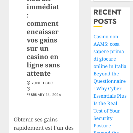
immédiat
RECENT
:
POSTS
comment
encaisser
Casino non
vos gains
AAMS: cosa
sur un
sapere prima
casino en
di giocare
ligne sans
online in Italia
attente
Beyond the
Questionnaire
YUNFEI GUO
: Why Cyber
FEBRUARY 16, 2026
Essentials Plus
Is the Real
Test of Your
Security
Obtenir ses gains
Posture
rapidement est l'un des