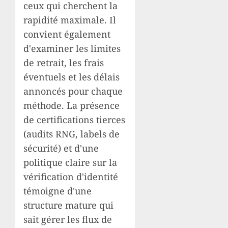
ceux qui cherchent la
rapidité maximale. Il
convient également
d'examiner les limites
de retrait, les frais
éventuels et les délais
annoncés pour chaque
méthode. La présence
de certifications tierces
(audits RNG, labels de
sécurité) et d'une
politique claire sur la
vérification d'identité
témoigne d'une
structure mature qui
sait gérer les flux de