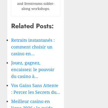
and livestreams solder-
along workshops.
Related Posts:
Retraits instantanés :
comment choisir un
casino en…
Jouez, gagnez,
encaissez: le pouvoir
du casino à…
Vos Gains Sans Attente
: Percer les Secrets du…
Meilleur casino en