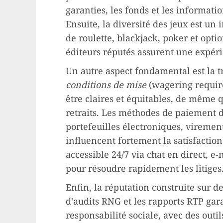
garanties, les fonds et les informati
Ensuite, la diversité des jeux est un 
de roulette, blackjack, poker et opti
éditeurs réputés assurent une expéri
Un autre aspect fondamental est la t
conditions de mise
(wagering requir
être claires et équitables, de même q
retraits. Les méthodes de paiement d
portefeuilles électroniques, viremen
influencent fortement la satisfaction 
accessible 24/7 via chat en direct, e
pour résoudre rapidement les litiges
Enfin, la réputation construite sur d
d'audits RNG et les rapports RTP gara
responsabilité sociale, avec des outil