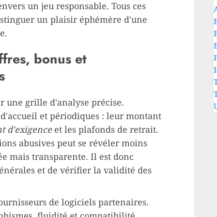
envers un jeu responsable. Tous ces
stinguer un plaisir éphémère d'une
e.
fres, bonus et
s
 une grille d'analyse précise.
accueil et périodiques : leur montant
nt d'exigence
et les plafonds de retrait.
ions abusives peut se révéler moins
e mais transparente. Il est donc
érales et de vérifier la validité des
ournisseurs de logiciels partenaires.
ismes, fluidité et compatibilité