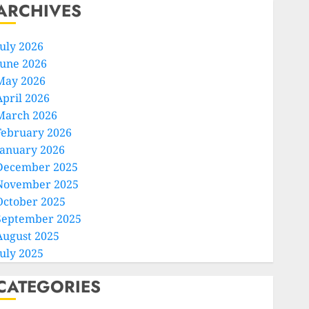
ARCHIVES
July 2026
June 2026
May 2026
April 2026
March 2026
February 2026
January 2026
December 2025
November 2025
October 2025
September 2025
August 2025
July 2025
CATEGORIES