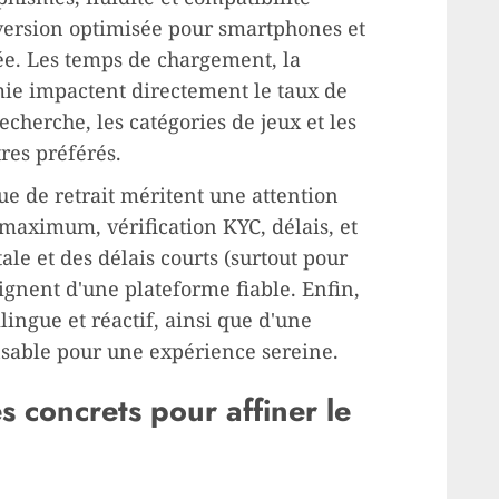
version optimisée pour smartphones et
iée. Les temps de chargement, la
mie impactent directement le taux de
recherche, les catégories de jeux et les
tres préférés.
ue de retrait méritent une attention
maximum, vérification KYC, délais, et
ale et des délais courts (surtout pour
ignent d'une plateforme fiable. Enfin,
lingue et réactif, ainsi que d'une
nsable pour une expérience sereine.
 concrets pour affiner le