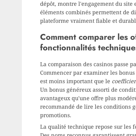
dépôt, montre l'engagement du site 
éléments combinés permettent de di
plateforme vraiment fiable et durabl
Comment comparer les of
fonctionnalités technique
La comparaison des casinos passe par
Commencer par examiner les bonus d'
est moins important que le
coefficie
Un bonus généreux assorti de condit
avantageux qu'une offre plus modéré
recommandé de lire les conditions gén
promotions.
La qualité technique repose sur les f
Des noms reconnus garantissent graph