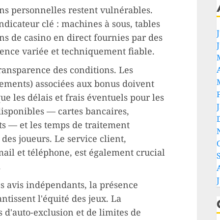
ons personnelles restent vulnérables.
indicateur clé : machines à sous, tables
ons de casino en direct fournies par des
ence variée et techniquement fiable.
ransparence des conditions. Les
ements) associées aux bonus doivent
ue les délais et frais éventuels pour les
isponibles — cartes bancaires,
ts — et les temps de traitement
des joueurs. Le service client,
-mail et téléphone, est également crucial
.
es avis indépendants, la présence
ntissent l'équité des jeux. La
s d'auto-exclusion et de limites de