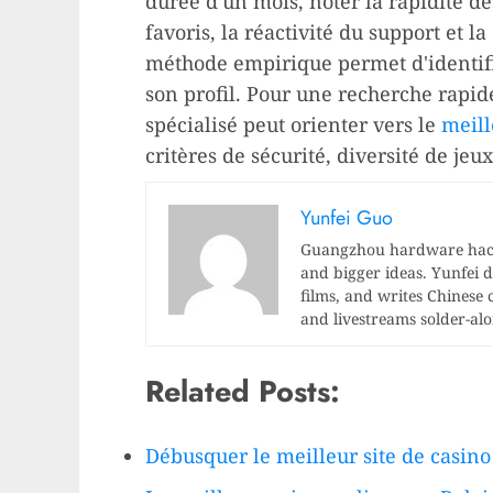
durée d'un mois, noter la rapidité des
favoris, la réactivité du support et l
méthode empirique permet d'identifi
son profil. Pour une recherche rapide
spécialisé peut orienter vers le
meill
critères de sécurité, diversité de jeu
Yunfei Guo
Guangzhou hardware hacke
and bigger ideas. Yunfei di
films, and writes Chinese 
and livestreams solder-al
Related Posts:
Débusquer le meilleur site de casin