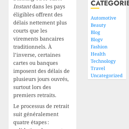
CATEGORI
Instant
dans les pays
éligibles offrent des
Automotive
délais nettement plus
Beauty
courts que les
Blog
virements bancaires
Blogv
traditionnels. À
Fashion
Health
l’inverse, certaines
Technology
cartes ou banques
Travel
imposent des délais de
Uncategorized
plusieurs jours ouvrés,
surtout lors des
premiers retraits.
Le processus de retrait
suit généralement
quatre étapes :