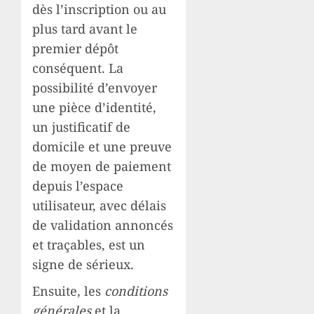
dès l’inscription ou au
plus tard avant le
premier dépôt
conséquent. La
possibilité d’envoyer
une pièce d’identité,
un justificatif de
domicile et une preuve
de moyen de paiement
depuis l’espace
utilisateur, avec délais
de validation annoncés
et traçables, est un
signe de sérieux.
Ensuite, les
conditions
générales
et la