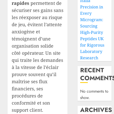
Italia
rapides
permettent de
Precision in
sécuriser ses gains sans
Every
les réexposer au risque
Microgram:
de jeu, évitent l’attente
Sourcing
anxiogène et
High-Purity
témoignent d’une
Peptides UK
for Rigorous
organisation solide
Laboratory
côté opérateur. Un site
Research
qui traite les demandes
à la vitesse de l’éclair
RECENT
prouve souvent qu’il
COMMENT
maîtrise ses flux
financiers, ses
No comments to
procédures de
show.
conformité et son
ARCHIVES
support client.