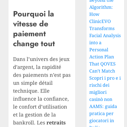
Beyond the
Algorithm:
Pourquoi la
How
ClinicEVO
vitesse de
Transforms
paiement
Facial Analysis
change tout
into a
Personal
Action Plan
Dans l’univers des jeux
That QOVES
d’argent, la rapidité
Can’t Match
des paiements n’est pas
Scopri i pro e i
un simple détail
rischi dei
technique. Elle
migliori
influence la confiance,
casinò non
le confort d’utilisation
AAMS: guida
pratica per
et la gestion de la
giocatori in
bankroll. Les
retraits