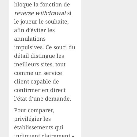
bloque la fonction de
reverse withdrawal
si
le joueur le souhaite,
afin d’éviter les
annulations
impulsives. Ce souci du
détail distingue les
meilleurs sites, tout
comme un service
client capable de
confirmer en direct
l’état d’une demande.
Pour comparer,
privilégier les
établissements qui
indiquent clairement «