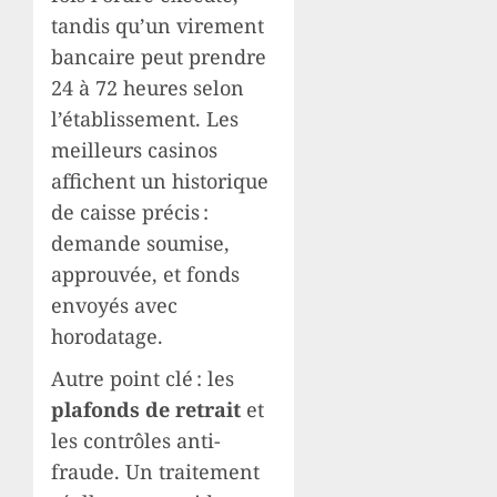
tandis qu’un virement
bancaire peut prendre
24 à 72 heures selon
l’établissement. Les
meilleurs casinos
affichent un historique
de caisse précis :
demande soumise,
approuvée, et fonds
envoyés avec
horodatage.
Autre point clé : les
plafonds de retrait
et
les contrôles anti-
fraude. Un traitement