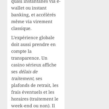
quasi instantanés via e-
wallet ou instant
banking, et accélérés
même via virement
classique.
L’expérience globale
doit aussi prendre en
compte la
transparence. Un
casino sérieux affiche
ses
délais de
traitement
, ses
plafonds de retrait, les
frais éventuels et les
horaires (traitement le
week-end ou non). Il