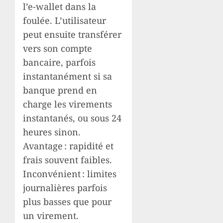
l’e-wallet dans la
foulée. L’utilisateur
peut ensuite transférer
vers son compte
bancaire, parfois
instantanément si sa
banque prend en
charge les virements
instantanés, ou sous 24
heures sinon.
Avantage : rapidité et
frais souvent faibles.
Inconvénient : limites
journalières parfois
plus basses que pour
un virement.