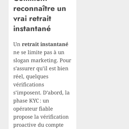
reconnaître un
vrai retrait
instantané
Un
retrait instantané
ne se limite pas à un
slogan marketing. Pour
s’assurer qu’il est bien
réel, quelques
vérifications
s’imposent. D’abord, la
phase KYC : un
opérateur fiable
propose la vérification
proactive du compte