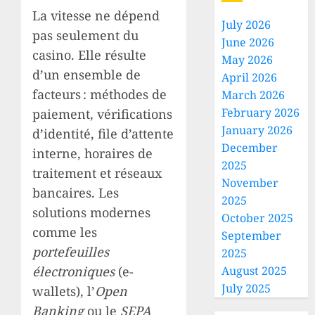
La vitesse ne dépend
July 2026
pas seulement du
June 2026
casino. Elle résulte
May 2026
d’un ensemble de
April 2026
facteurs : méthodes de
March 2026
February 2026
paiement, vérifications
January 2026
d’identité, file d’attente
December
interne, horaires de
2025
traitement et réseaux
November
bancaires. Les
2025
solutions modernes
October 2025
comme les
September
portefeuilles
2025
électroniques
(e-
August 2025
July 2025
wallets), l’
Open
Banking
ou le
SEPA