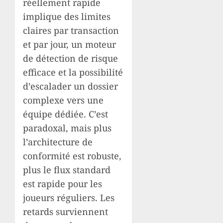
réellement rapide
implique des limites
claires par transaction
et par jour, un moteur
de détection de risque
efficace et la possibilité
d’escalader un dossier
complexe vers une
équipe dédiée. C’est
paradoxal, mais plus
l’architecture de
conformité est robuste,
plus le flux standard
est rapide pour les
joueurs réguliers. Les
retards surviennent