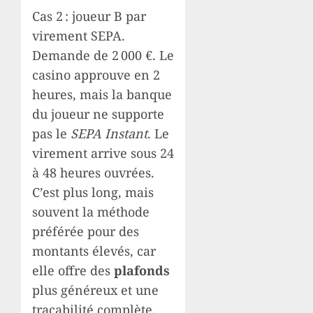
Cas 2 : joueur B par
virement SEPA.
Demande de 2 000 €. Le
casino approuve en 2
heures, mais la banque
du joueur ne supporte
pas le
SEPA Instant
. Le
virement arrive sous 24
à 48 heures ouvrées.
C’est plus long, mais
souvent la méthode
préférée pour des
montants élevés, car
elle offre des
plafonds
plus généreux et une
traçabilité complète.