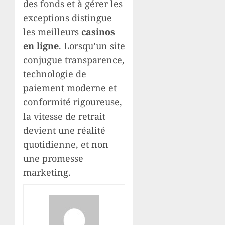
des fonds et à gérer les
exceptions distingue
les meilleurs
casinos
en ligne
. Lorsqu’un site
conjugue transparence,
technologie de
paiement moderne et
conformité rigoureuse,
la vitesse de retrait
devient une réalité
quotidienne, et non
une promesse
marketing.