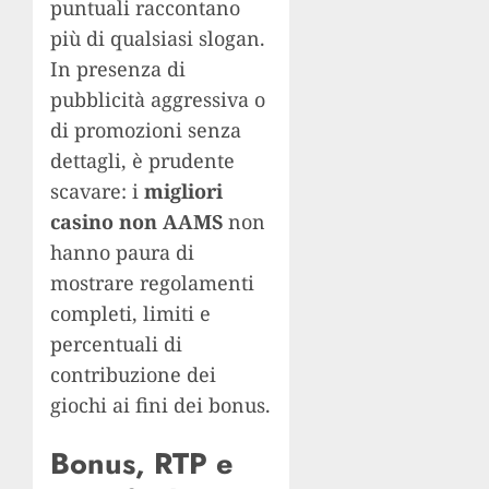
puntuali raccontano
più di qualsiasi slogan.
In presenza di
pubblicità aggressiva o
di promozioni senza
dettagli, è prudente
scavare: i
migliori
casino non AAMS
non
hanno paura di
mostrare regolamenti
completi, limiti e
percentuali di
contribuzione dei
giochi ai fini dei bonus.
Bonus, RTP e