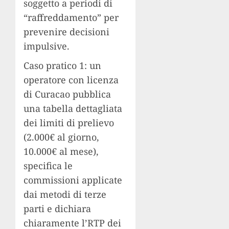
soggetto a periodi di
“raffreddamento” per
prevenire decisioni
impulsive.
Caso pratico 1: un
operatore con licenza
di Curacao pubblica
una tabella dettagliata
dei limiti di prelievo
(2.000€ al giorno,
10.000€ al mese),
specifica le
commissioni applicate
dai metodi di terze
parti e dichiara
chiaramente l’RTP dei