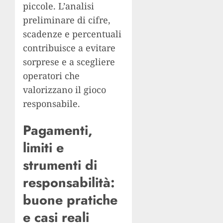
piccole. L’analisi
preliminare di cifre,
scadenze e percentuali
contribuisce a evitare
sorprese e a scegliere
operatori che
valorizzano il gioco
responsabile.
Pagamenti,
limiti e
strumenti di
responsabilità:
buone pratiche
e casi reali