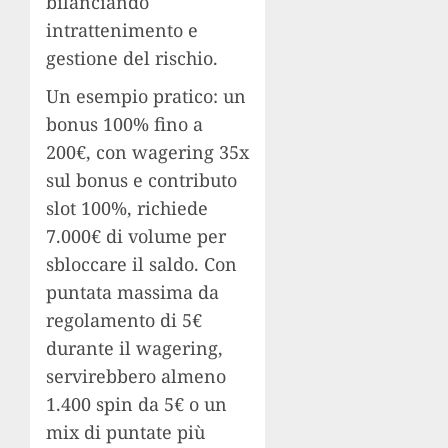
bilanciando
intrattenimento e
gestione del rischio.
Un esempio pratico: un
bonus 100% fino a
200€, con wagering 35x
sul bonus e contributo
slot 100%, richiede
7.000€ di volume per
sbloccare il saldo. Con
puntata massima da
regolamento di 5€
durante il wagering,
servirebbero almeno
1.400 spin da 5€ o un
mix di puntate più