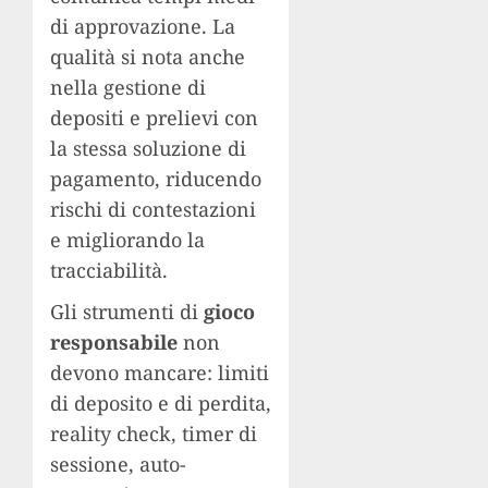
di approvazione. La
qualità si nota anche
nella gestione di
depositi e prelievi con
la stessa soluzione di
pagamento, riducendo
rischi di contestazioni
e migliorando la
tracciabilità.
Gli strumenti di
gioco
responsabile
non
devono mancare: limiti
di deposito e di perdita,
reality check, timer di
sessione, auto-