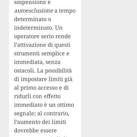
sospensione e
autoesclusione
a tempo
determinato o
indeterminato. Un
operatore serio rende
l’attivazione di questi
strumenti semplice e
immediata, senza
ostacoli. La possibilità
di impostare limiti già
al primo accesso e di
ridurli con effetto
immediato è un ottimo
segnale; al contrario,
l’aumento dei limiti
dovrebbe essere