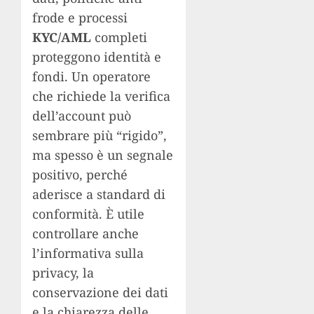
frode e processi
KYC/AML
completi
proteggono identità e
fondi. Un operatore
che richiede la verifica
dell’account può
sembrare più “rigido”,
ma spesso è un segnale
positivo, perché
aderisce a standard di
conformità. È utile
controllare anche
l’informativa sulla
privacy, la
conservazione dei dati
e la chiarezza delle