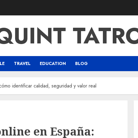
QUINT TATR
LE
TRAVEL
EDUCATION
BLOG
ómo identificar calidad, seguridad y valor real
online en España: