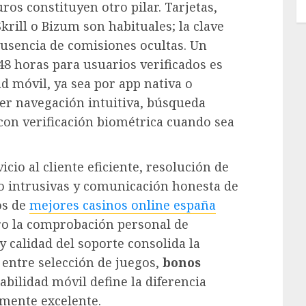
os constituyen otro pilar. Tarjetas,
krill o Bizum son habituales; la clave
 ausencia de comisiones ocultas. Un
48 horas para usuarios verificados es
ad móvil, ya sea por app nativa o
er navegación intuitiva, búsqueda
 con verificación biométrica cuando sea
cio al cliente eficiente, resolución de
 no intrusivas y comunicación honesta de
os de
mejores casinos online españa
ero la comprobación personal de
 calidad del soporte consolida la
o entre selección de juegos,
bonos
tabilidad móvil define la diferencia
lmente excelente.