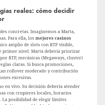
egias reales: cómo decidir
or
ades concretas. Imaginemos a Marta,
as. Para ella, los
mejores casinos
co amplio de slots con RTP visible,
e primer nivel. Marta debería priorizar
s por RTP, mecánicas (Megaways, cluster)
eglas claras. Si busca promociones,
gan rollover moderado y contribución
iones excesivas.
ino en vivo. Su decisión debería atender
sas con crupieres locales, horarios
 La posibilidad de elegir límites