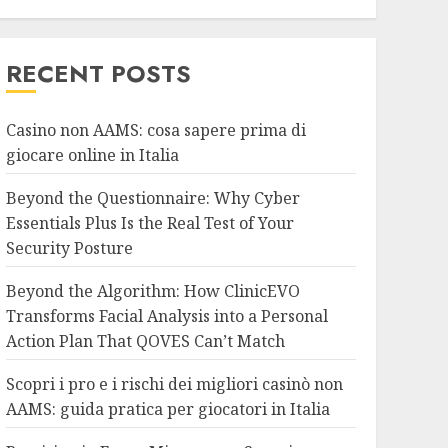
RECENT POSTS
Casino non AAMS: cosa sapere prima di
giocare online in Italia
Beyond the Questionnaire: Why Cyber
Essentials Plus Is the Real Test of Your
Security Posture
Beyond the Algorithm: How ClinicEVO
Transforms Facial Analysis into a Personal
Action Plan That QOVES Can’t Match
Scopri i pro e i rischi dei migliori casinò non
AAMS: guida pratica per giocatori in Italia