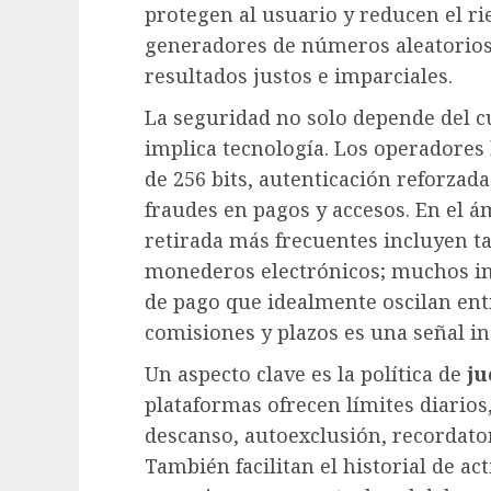
protegen al usuario y reducen el ri
generadores de números aleatorios
resultados justos e imparciales.
La seguridad no solo depende del 
implica tecnología. Los operadores
de 256 bits, autenticación reforzad
fraudes en pagos y accesos. En el á
retirada más frecuentes incluyen ta
monederos electrónicos; muchos in
de pago que idealmente oscilan ent
comisiones y plazos es una señal in
Un aspecto clave es la política de
ju
plataformas ofrecen límites diario
descanso, autoexclusión, recordator
También facilitan el historial de ac