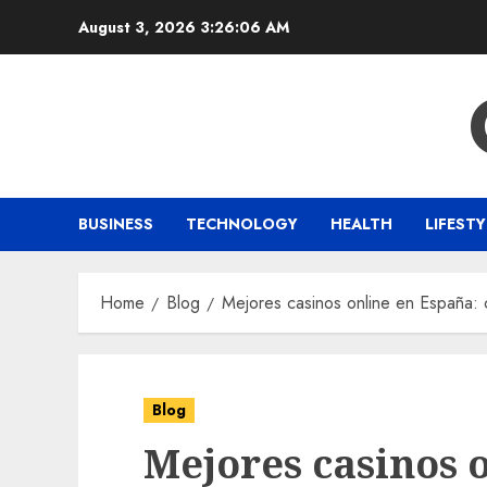
Skip
August 3, 2026
3:26:07 AM
to
content
BUSINESS
TECHNOLOGY
HEALTH
LIFESTY
Home
Blog
Mejores casinos online en España: c
Blog
Mejores casinos 