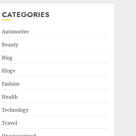
CATEGORIES
Automotive
Beauty
Blog
Blogv
Fashion
Health
Technology
Travel