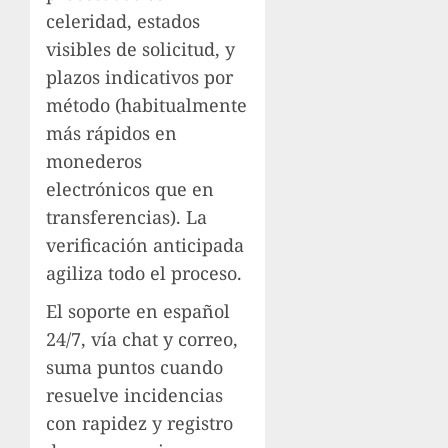
celeridad, estados
visibles de solicitud, y
plazos indicativos por
método (habitualmente
más rápidos en
monederos
electrónicos que en
transferencias). La
verificación anticipada
agiliza todo el proceso.
El soporte en español
24/7, vía chat y correo,
suma puntos cuando
resuelve incidencias
con rapidez y registro