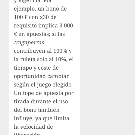
ejemplo, un bono de
100 € con x30 de
requisito implica 3.000
€ en apuestas; si las
tragaperras
contribuyen al 100% y
la ruleta solo al 10%, el
tiempo y coste de
oportunidad cambian
según el juego elegido.
Un tope de apuesta por
tirada durante el uso
del bono también
influye, ya que limita
la velocidad de
liberación.