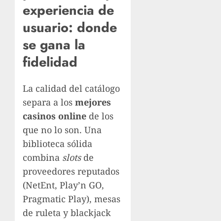
experiencia de
usuario: donde
se gana la
fidelidad
La calidad del catálogo
separa a los
mejores
casinos online
de los
que no lo son. Una
biblioteca sólida
combina
slots
de
proveedores reputados
(NetEnt, Play’n GO,
Pragmatic Play), mesas
de ruleta y blackjack