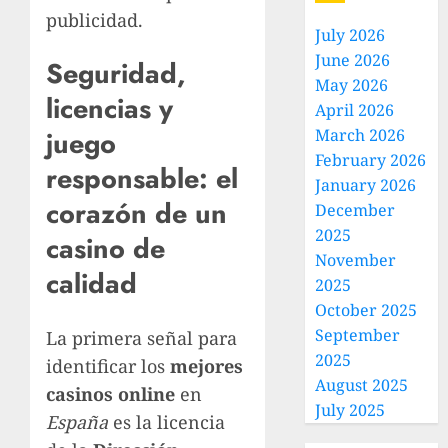
publicidad.
July 2026
June 2026
Seguridad,
May 2026
licencias y
April 2026
March 2026
juego
February 2026
responsable: el
January 2026
corazón de un
December
2025
casino de
November
calidad
2025
October 2025
September
La primera señal para
2025
identificar los
mejores
August 2025
casinos online
en
July 2025
España
es la licencia