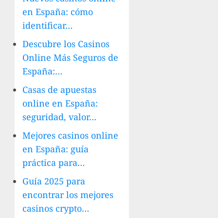
en España: cómo
identificar…
Descubre los Casinos
Online Más Seguros de
España:…
Casas de apuestas
online en España:
seguridad, valor…
Mejores casinos online
en España: guía
práctica para…
Guía 2025 para
encontrar los mejores
casinos crypto…