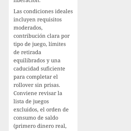
Las condiciones ideales
incluyen requisitos
moderados,
contribución clara por
tipo de juego, límites
de retirada
equilibrados y una
caducidad suficiente
para completar el
rollover sin prisas.
Conviene revisar la
lista de juegos
excluidos, el orden de
consumo de saldo
(primero dinero real,