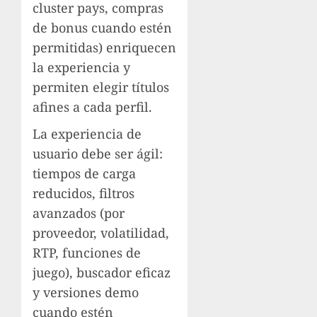
cluster pays, compras
de bonus cuando estén
permitidas) enriquecen
la experiencia y
permiten elegir títulos
afines a cada perfil.
La experiencia de
usuario debe ser ágil:
tiempos de carga
reducidos, filtros
avanzados (por
proveedor, volatilidad,
RTP, funciones de
juego), buscador eficaz
y versiones demo
cuando estén