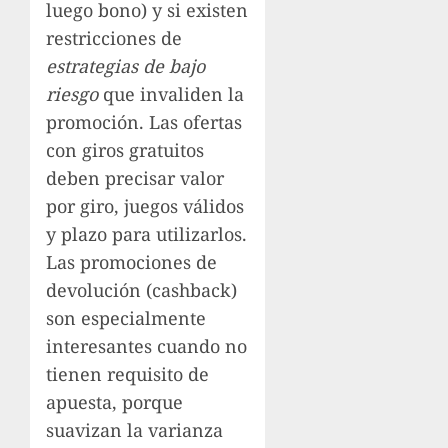
luego bono) y si existen
restricciones de
estrategias de bajo
riesgo
que invaliden la
promoción. Las ofertas
con giros gratuitos
deben precisar valor
por giro, juegos válidos
y plazo para utilizarlos.
Las promociones de
devolución (cashback)
son especialmente
interesantes cuando no
tienen requisito de
apuesta, porque
suavizan la varianza