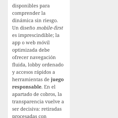
disponibles para
comprender la
dinámica sin riesgo.
Un diseño
mobile-first
es imprescindible; la
app o web móvil
optimizada debe
ofrecer navegación
fluida, lobby ordenado
y accesos rápidos a
herramientas de
juego
responsable
. En el
apartado de cobros, la
transparencia vuelve a
ser decisiva: retiradas
procesadas con