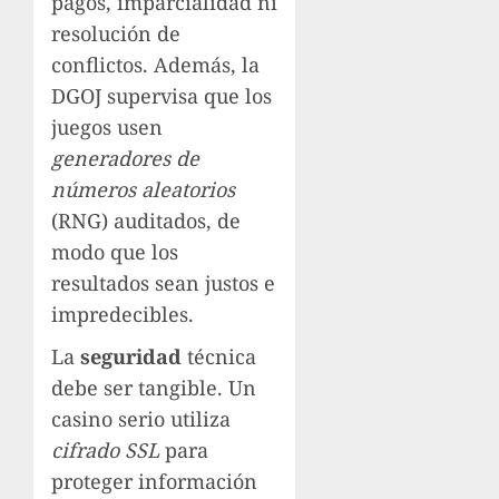
pagos, imparcialidad ni
resolución de
conflictos. Además, la
DGOJ supervisa que los
juegos usen
generadores de
números aleatorios
(RNG) auditados, de
modo que los
resultados sean justos e
impredecibles.
La
seguridad
técnica
debe ser tangible. Un
casino serio utiliza
cifrado SSL
para
proteger información