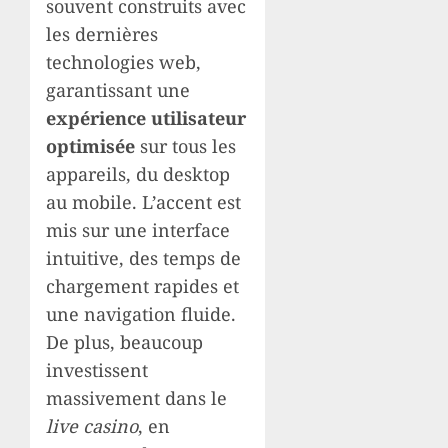
souvent construits avec
les dernières
technologies web,
garantissant une
expérience utilisateur
optimisée
sur tous les
appareils, du desktop
au mobile. L’accent est
mis sur une interface
intuitive, des temps de
chargement rapides et
une navigation fluide.
De plus, beaucoup
investissent
massivement dans le
live casino
, en