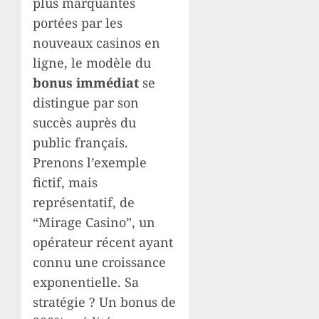
plus marquantes
portées par les
nouveaux casinos en
ligne, le modèle du
bonus immédiat
se
distingue par son
succès auprès du
public français.
Prenons l’exemple
fictif, mais
représentatif, de
“Mirage Casino”, un
opérateur récent ayant
connu une croissance
exponentielle. Sa
stratégie ? Un bonus de