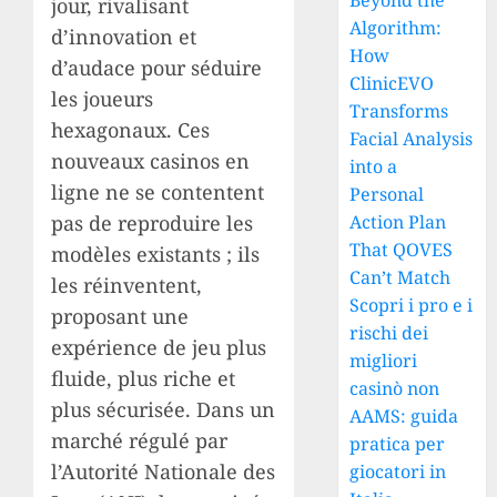
Beyond the
jour, rivalisant
Algorithm:
d’innovation et
How
d’audace pour séduire
ClinicEVO
les joueurs
Transforms
hexagonaux. Ces
Facial Analysis
nouveaux casinos en
into a
ligne ne se contentent
Personal
pas de reproduire les
Action Plan
That QOVES
modèles existants ; ils
Can’t Match
les réinventent,
Scopri i pro e i
proposant une
rischi dei
expérience de jeu plus
migliori
fluide, plus riche et
casinò non
plus sécurisée. Dans un
AAMS: guida
marché régulé par
pratica per
l’Autorité Nationale des
giocatori in