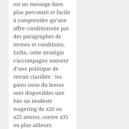
est un message bien
plus percutant et facile
à comprendre qu’une
offre conditionnée par
des paragraphes de
termes et conditions.
Enfin, cette stratégie
s’accompagne souvent
d’une politique de
retrait clarifiée : les
gains issus du bonus
sont disponibles une
fois un modeste
wagering de x20 ou
x25 atteint, contre x35
ou plus ailleurs.