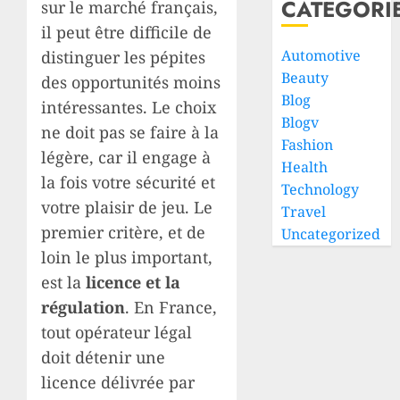
CATEGORI
sur le marché français,
il peut être difficile de
Automotive
distinguer les pépites
Beauty
des opportunités moins
Blog
intéressantes. Le choix
Blogv
ne doit pas se faire à la
Fashion
légère, car il engage à
Health
la fois votre sécurité et
Technology
votre plaisir de jeu. Le
Travel
premier critère, et de
Uncategorized
loin le plus important,
est la
licence et la
régulation
. En France,
tout opérateur légal
doit détenir une
licence délivrée par