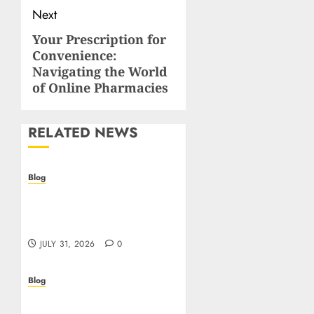
Next
Your Prescription for
Next
Convenience:
post:
Navigating the World
of Online Pharmacies
RELATED NEWS
Blog
Casino non AAMS: cosa
sapere prima di giocare
online in Italia
JULY 31, 2026
0
Blog
Beyond the
Questionnaire: Why Cyber