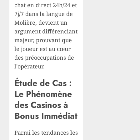
chat en direct 24h/24 et
7j/7 dans la langue de
Molière, devient un
argument différenciant
majeur, prouvant que
le joueur est au cœur
des préoccupations de
l’opérateur.
Étude de Cas :
Le Phénomène
des Casinos à
Bonus Immédiat
Parmi les tendances les