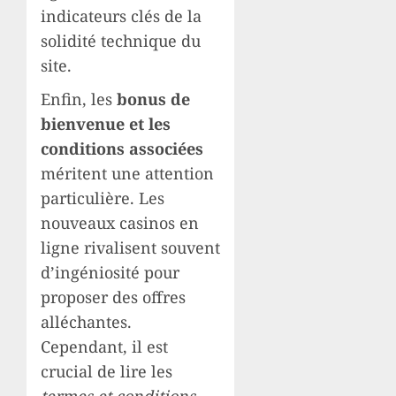
indicateurs clés de la
solidité technique du
site.
Enfin, les
bonus de
bienvenue et les
conditions associées
méritent une attention
particulière. Les
nouveaux casinos en
ligne rivalisent souvent
d’ingéniosité pour
proposer des offres
alléchantes.
Cependant, il est
crucial de lire les
termes et conditions