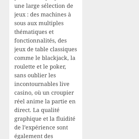
une large sélection de
jeux : des machines à
sous aux multiples
thématiques et
fonctionnalités, des
jeux de table classiques
comme le blackjack, la
roulette et le poker,
sans oublier les
incontournables live
casino, où un croupier
réel anime la partie en
direct. La qualité
graphique et la fluidité
de l’expérience sont
également des