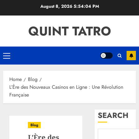
Skip
August 8, 2026
5:54:05 PM
to
content
QUINT TATRO
Primary
Menu
Home
Blog
L’Ère des Nouveaux Casinos en Ligne : Une Révolution
Française
SEARCH
Blog
L’Ère des