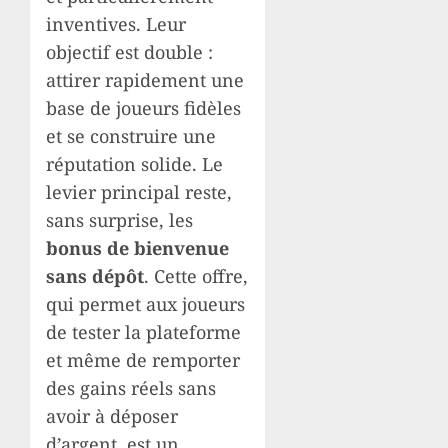
inventives. Leur
objectif est double :
attirer rapidement une
base de joueurs fidèles
et se construire une
réputation solide. Le
levier principal reste,
sans surprise, les
bonus de bienvenue
sans dépôt
. Cette offre,
qui permet aux joueurs
de tester la plateforme
et même de remporter
des gains réels sans
avoir à déposer
d’argent, est un