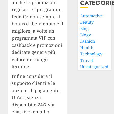
CATEGORI
anche le promozioni
regolari e i programmi
Automotive
fedeltà: non sempre il
Beauty
bonus di benvenuto è il
Blog
migliore, a volte un
Blogv
programma VIP con
Fashion
cashback e promozioni
Health
dedicate genera più
Technology
valore nel lungo
Travel
termine.
Uncategorized
Infine considera il
supporto clienti e le
opzioni di pagamento.
Un'assistenza
disponibile 24/7 via
chat live, email o