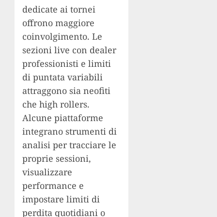
dedicate ai tornei
offrono maggiore
coinvolgimento. Le
sezioni live con dealer
professionisti e limiti
di puntata variabili
attraggono sia neofiti
che high rollers.
Alcune piattaforme
integrano strumenti di
analisi per tracciare le
proprie sessioni,
visualizzare
performance e
impostare limiti di
perdita quotidiani o