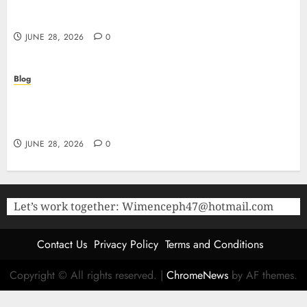
Purity Peptides UK for Rigorous Laboratory
Research
JUNE 28, 2026
0
Blog
The Critical Role of Bacteriostatic Water in
Preserving Peptide Stability and Laboratory
Accuracy
JUNE 28, 2026
0
Let’s work together:
Wimenceph47@hotmail.com
Contact Us
Privacy Policy
Terms and Conditions
Copyright © All rights reserved.
|
ChromeNews
by AF themes.