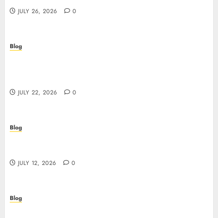
JULY 26, 2026
0
Blog
Beyond the Algorithm: How ClinicEVO
Transforms Facial Analysis into a Personal Action
Plan That QOVES Can’t Match
JULY 22, 2026
0
Blog
Scopri i pro e i rischi dei migliori casinò non
AAMS: guida pratica per giocatori in Italia
JULY 12, 2026
0
Blog
Precision in Every Microgram: Sourcing High-