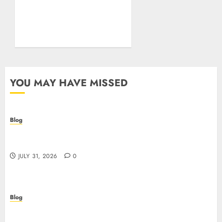
Essentials Plus Is the Real
Test of Your Security
Posture
JULY 26, 2026
0
YOU MAY HAVE MISSED
Blog
Casino non AAMS: cosa sapere prima di giocare
online in Italia
JULY 31, 2026
0
Blog
Beyond the Questionnaire: Why Cyber Essentials
Plus Is the Real Test of Your Security Posture