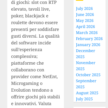
di giochi: slot con RTP
July 2026
elevato, tavoli live,
June 2026
poker, blackjack e
May 2026
roulette devono essere
April 2026
presenti per soddisfare
March 2026
gusti diversi. La qualità
February 2026
del software incide
January 2026
sull’esperienza
December
complessiva;
2025
piattaforme che
November
2025
collaborano con
October 2025
provider come NetEnt,
September
Microgaming o
2025
Evolution tendono a
August 2025
offrire giochi più stabili
July 2025
e innovativi. Valuta