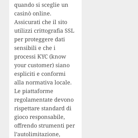
quando si sceglie un
casinò online.
Assicurati che il sito
utilizzi crittografia SSL
per proteggere dati
sensibili e che i
processi KYC (know
your customer) siano
espliciti e conformi
alla normativa locale.
Le piattaforme
regolamentate devono
rispettare standard di
gioco responsabile,
offrendo strumenti per
l’autolimitazione,