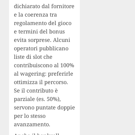
dichiarato dal fornitore
e la coerenza tra
regolamento del gioco
e termini del bonus
evita sorprese. Alcuni
operatori pubblicano
liste di slot che
contribuiscono al 100%
al wagering: preferirle
ottimizza il percorso.
Se il contributo è
parziale (es. 50%),
servono puntate doppie
per lo stesso
avanzamento.