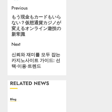
Post
Previous
navigation
もう現金もカードもいら
Previous
ない？仮想通貨カジノが
post:
変えるオンライン遊技の
新常識
Next
Next
신뢰와 재미를 모두 잡는
카지노사이트 가이드: 선
post:
택·이용·트렌드
RELATED NEWS
Blog
Casino non AAMS: cosa
sapere prima di giocare