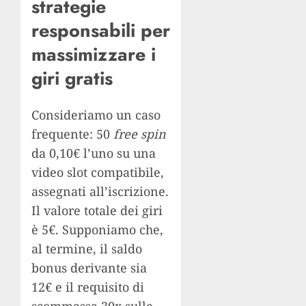
strategie
responsabili per
massimizzare i
giri gratis
Consideriamo un caso
frequente: 50
free spin
da 0,10€ l’uno su una
video slot compatibile,
assegnati all’iscrizione.
Il valore totale dei giri
è 5€. Supponiamo che,
al termine, il saldo
bonus derivante sia
12€ e il requisito di