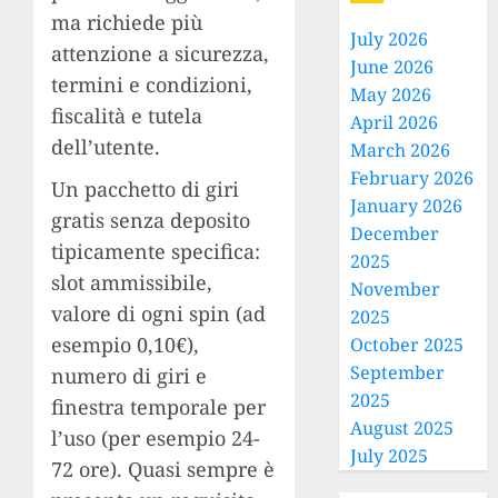
ma richiede più
July 2026
attenzione a sicurezza,
June 2026
termini e condizioni,
May 2026
fiscalità e tutela
April 2026
dell’utente.
March 2026
February 2026
Un pacchetto di giri
January 2026
gratis senza deposito
December
tipicamente specifica:
2025
slot ammissibile,
November
valore di ogni spin (ad
2025
esempio 0,10€),
October 2025
September
numero di giri e
2025
finestra temporale per
August 2025
l’uso (per esempio 24-
July 2025
72 ore). Quasi sempre è