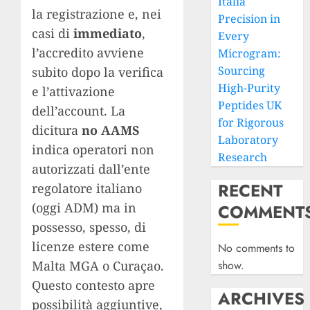
Italia
la registrazione e, nei
Precision in
casi di
immediato
,
Every
l’accredito avviene
Microgram:
Sourcing
subito dopo la verifica
High-Purity
e l’attivazione
Peptides UK
dell’account. La
for Rigorous
dicitura
no AAMS
Laboratory
indica operatori non
Research
autorizzati dall’ente
RECENT
regolatore italiano
(oggi ADM) ma in
COMMENT
possesso, spesso, di
licenze estere come
No comments to
Malta MGA o Curaçao.
show.
Questo contesto apre
ARCHIVES
possibilità aggiuntive,