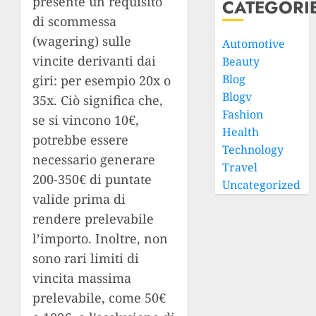
presente un requisito
CATEGORI
di scommessa
(wagering) sulle
Automotive
vincite derivanti dai
Beauty
Blog
giri: per esempio 20x o
Blogv
35x. Ciò significa che,
Fashion
se si vincono 10€,
Health
potrebbe essere
Technology
necessario generare
Travel
200-350€ di puntate
Uncategorized
valide prima di
rendere prelevabile
l’importo. Inoltre, non
sono rari limiti di
vincita massima
prelevabile, come 50€