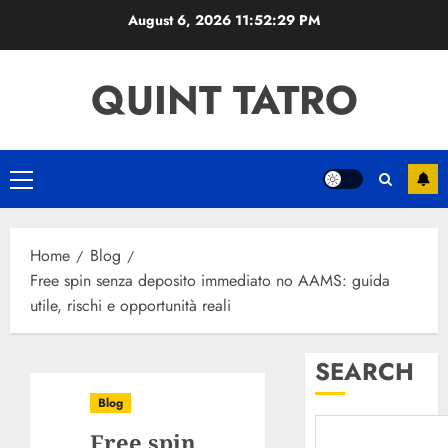
Skip
August 6, 2026
11:52:30 PM
to
content
QUINT TATRO
Primary
Menu
Home
Blog
Free spin senza deposito immediato no AAMS: guida
utile, rischi e opportunità reali
SEARCH
Blog
Free spin