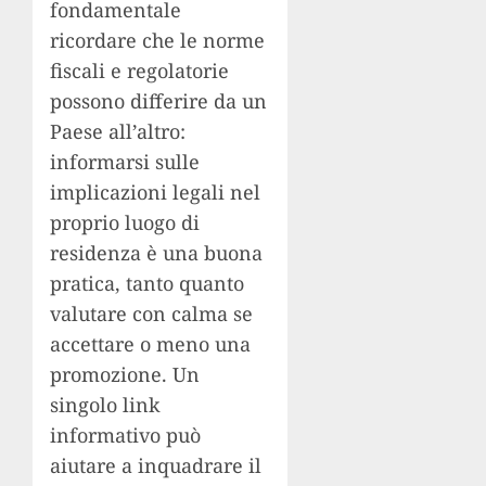
fondamentale
ricordare che le norme
fiscali e regolatorie
possono differire da un
Paese all’altro:
informarsi sulle
implicazioni legali nel
proprio luogo di
residenza è una buona
pratica, tanto quanto
valutare con calma se
accettare o meno una
promozione. Un
singolo link
informativo può
aiutare a inquadrare il