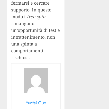
fermarsi e cercare
supporto. In questo
modo i
free spin
rimangono
un’opportunità di test e
intrattenimento, non
una spinta a
comportamenti
rischiosi.
Yunfei Guo