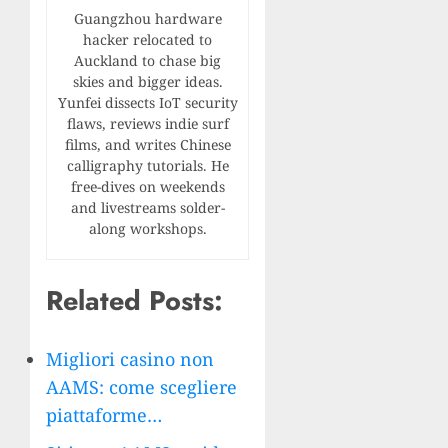
Guangzhou hardware
hacker relocated to
Auckland to chase big
skies and bigger ideas.
Yunfei dissects IoT security
flaws, reviews indie surf
films, and writes Chinese
calligraphy tutorials. He
free-dives on weekends
and livestreams solder-
along workshops.
Related Posts:
Migliori casino non
AAMS: come scegliere
piattaforme…