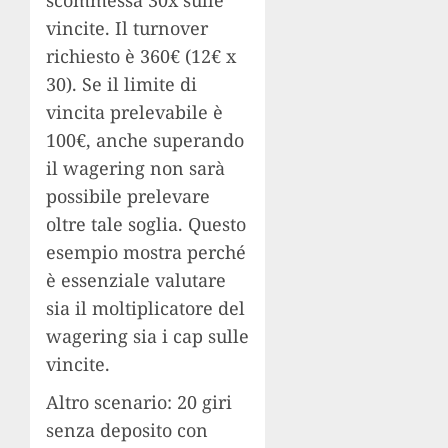
scommessa 30x sulle
vincite. Il turnover
richiesto è 360€ (12€ x
30). Se il limite di
vincita prelevabile è
100€, anche superando
il wagering non sarà
possibile prelevare
oltre tale soglia. Questo
esempio mostra perché
è essenziale valutare
sia il moltiplicatore del
wagering sia i cap sulle
vincite.
Altro scenario: 20 giri
senza deposito con