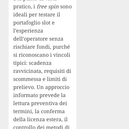
pratico, i
free spin
sono
ideali per testare il
portafoglio slot e
l’esperienza
dell’operatore senza
rischiare fondi, purché
si riconoscano i vincoli
tipici: scadenza
ravvicinata, requisiti di
scommessa e limiti di
prelievo. Un approccio
informato prevede la
lettura preventiva dei
termini, la conferma
della licenza estera, il
controllo dei metodi di