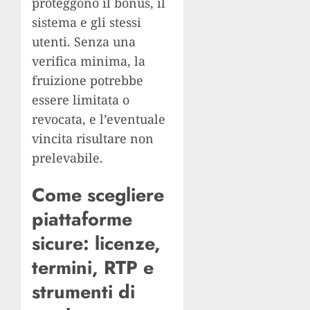
proteggono il bonus, il
sistema e gli stessi
utenti. Senza una
verifica minima, la
fruizione potrebbe
essere limitata o
revocata, e l’eventuale
vincita risultare non
prelevabile.
Come scegliere
piattaforme
sicure: licenze,
termini, RTP e
strumenti di