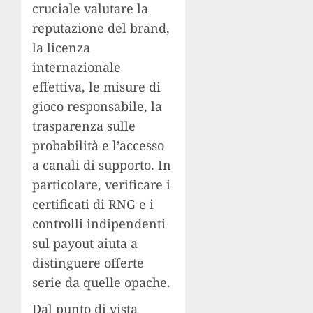
cruciale valutare la
reputazione del brand,
la licenza
internazionale
effettiva, le misure di
gioco responsabile, la
trasparenza sulle
probabilità e l’accesso
a canali di supporto. In
particolare, verificare i
certificati di RNG e i
controlli indipendenti
sul payout aiuta a
distinguere offerte
serie da quelle opache.
Dal punto di vista