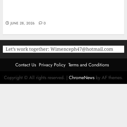
The Critical Role of Bacteriostatic Water in
Preserving Peptide Stability and Laboratory
Accuracy
JUNE 28, 2026
0
Let’s work together:
Wimenceph47@hotmail.com
Contact Us
Privacy Policy
Terms and Conditions
Copyright © All rights reserved.
|
ChromeNews
by AF themes.