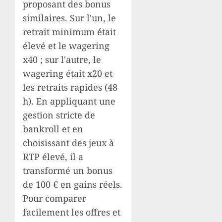
proposant des bonus
similaires. Sur l'un, le
retrait minimum était
élevé et le wagering
x40 ; sur l'autre, le
wagering était x20 et
les retraits rapides (48
h). En appliquant une
gestion stricte de
bankroll et en
choisissant des jeux à
RTP élevé, il a
transformé un bonus
de 100 € en gains réels.
Pour comparer
facilement les offres et