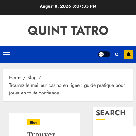
Skip
August 8, 2026
8:07:36 PM
to
content
QUINT TATRO
Primary
Menu
Home
Blog
Trouvez le meilleur casino en ligne : guide pratique pour
jouer en toute confiance
SEARCH
Blog
Trouvez