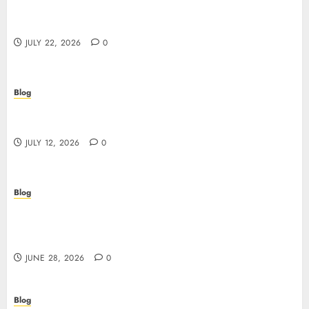
Transforms Facial Analysis into a Personal Action
Plan That QOVES Can’t Match
JULY 22, 2026
0
Blog
Scopri i pro e i rischi dei migliori casinò non
AAMS: guida pratica per giocatori in Italia
JULY 12, 2026
0
Blog
Precision in Every Microgram: Sourcing High-
Purity Peptides UK for Rigorous Laboratory
Research
JUNE 28, 2026
0
Blog