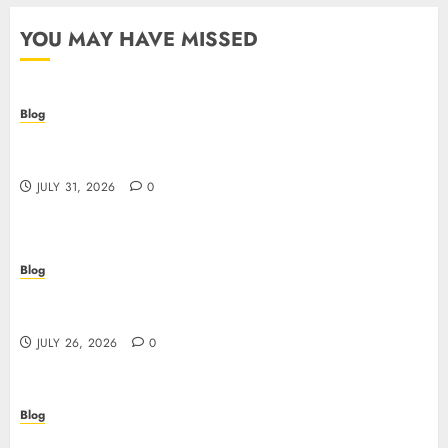
YOU MAY HAVE MISSED
Blog
Casino non AAMS: cosa sapere prima di giocare
online in Italia
JULY 31, 2026
0
Blog
Beyond the Questionnaire: Why Cyber Essentials
Plus Is the Real Test of Your Security Posture
JULY 26, 2026
0
Blog
Beyond the Algorithm: How ClinicEVO