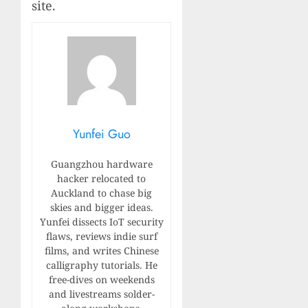
site.
Yunfei Guo
Guangzhou hardware
hacker relocated to
Auckland to chase big
skies and bigger ideas.
Yunfei dissects IoT security
flaws, reviews indie surf
films, and writes Chinese
calligraphy tutorials. He
free-dives on weekends
and livestreams solder-