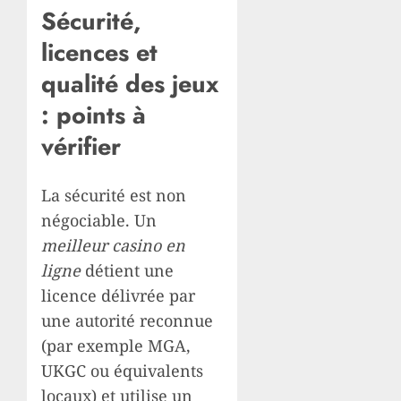
Sécurité,
licences et
qualité des jeux
: points à
vérifier
La sécurité est non
négociable. Un
meilleur casino en
ligne
détient une
licence délivrée par
une autorité reconnue
(par exemple MGA,
UKGC ou équivalents
locaux) et utilise un