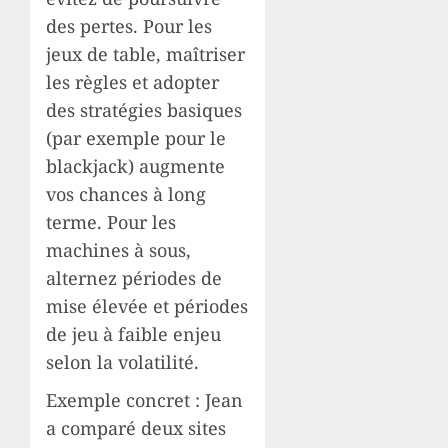
des pertes. Pour les
jeux de table, maîtriser
les règles et adopter
des stratégies basiques
(par exemple pour le
blackjack) augmente
vos chances à long
terme. Pour les
machines à sous,
alternez périodes de
mise élevée et périodes
de jeu à faible enjeu
selon la volatilité.
Exemple concret : Jean
a comparé deux sites