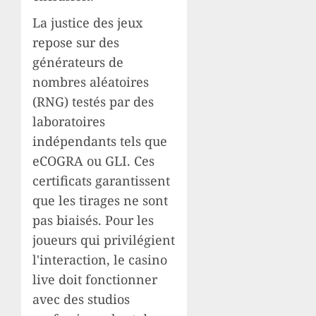
La justice des jeux
repose sur des
générateurs de
nombres aléatoires
(RNG) testés par des
laboratoires
indépendants tels que
eCOGRA ou GLI. Ces
certificats garantissent
que les tirages ne sont
pas biaisés. Pour les
joueurs qui privilégient
l'interaction, le casino
live doit fonctionner
avec des studios