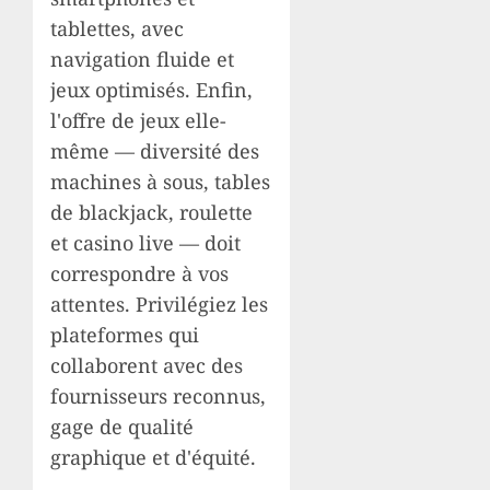
tablettes, avec
navigation fluide et
jeux optimisés. Enfin,
l'offre de jeux elle-
même — diversité des
machines à sous, tables
de blackjack, roulette
et casino live — doit
correspondre à vos
attentes. Privilégiez les
plateformes qui
collaborent avec des
fournisseurs reconnus,
gage de qualité
graphique et d'équité.