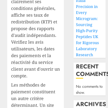
Italia
clairement ses
Precision in
conditions générales,
Every
affiche ses taux de
Microgram:
redistribution (RTP) et
Sourcing
propose des rapports
High-Purity
d'audit indépendants.
Peptides UK
Vérifiez les avis
for Rigorous
utilisateurs, les dates
Laboratory
Research
des paiements et la
réactivité du service
RECENT
client avant d'ouvrir un
COMMENT
compte.
Les méthodes de
No comments to
paiement constituent
show.
un autre critère
ARCHIVES
déterminant. Un site