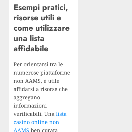
Esempi pratici,
risorse utili e
come utilizzare
una lista
affidabile
Per orientarsi tra le
numerose piattaforme
non AAMS, è utile
affidarsi a risorse che
aggregano
informazioni
verificabili. Una
lista
casino online non
AAMS
ben curata