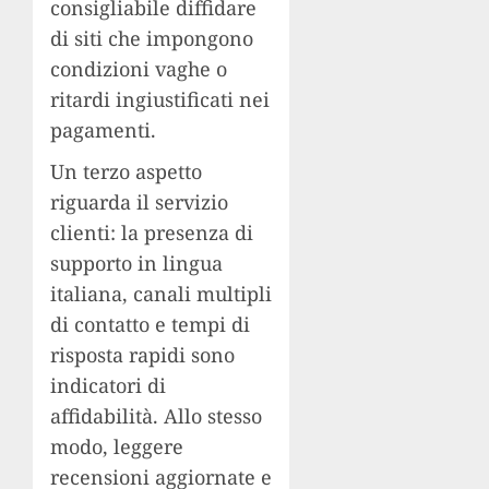
consigliabile diffidare
di siti che impongono
condizioni vaghe o
ritardi ingiustificati nei
pagamenti.
Un terzo aspetto
riguarda il servizio
clienti: la presenza di
supporto in lingua
italiana, canali multipli
di contatto e tempi di
risposta rapidi sono
indicatori di
affidabilità. Allo stesso
modo, leggere
recensioni aggiornate e