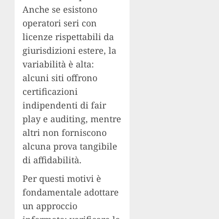
Anche se esistono
operatori seri con
licenze rispettabili da
giurisdizioni estere, la
variabilità è alta:
alcuni siti offrono
certificazioni
indipendenti di fair
play e auditing, mentre
altri non forniscono
alcuna prova tangibile
di affidabilità.
Per questi motivi è
fondamentale adottare
un approccio