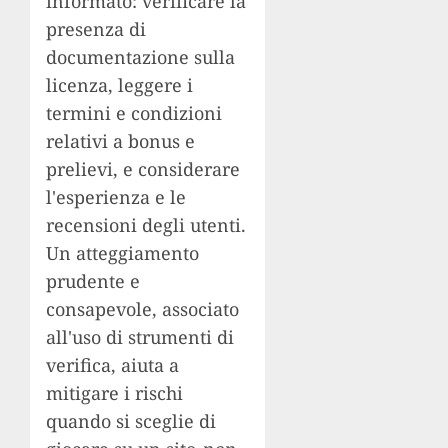
informato: verificare la
presenza di
documentazione sulla
licenza, leggere i
termini e condizioni
relativi a bonus e
prelievi, e considerare
l'esperienza e le
recensioni degli utenti.
Un atteggiamento
prudente e
consapevole, associato
all'uso di strumenti di
verifica, aiuta a
mitigare i rischi
quando si sceglie di