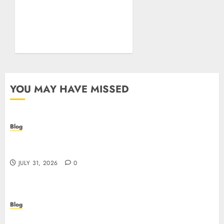
Questionnaire: Why Cyber
Essentials Plus Is the Real
Test of Your Security
Posture
JULY 26, 2026
0
YOU MAY HAVE MISSED
Blog
Casino non AAMS: cosa sapere prima di giocare
online in Italia
JULY 31, 2026
0
Blog
Beyond the Questionnaire: Why Cyber Essentials