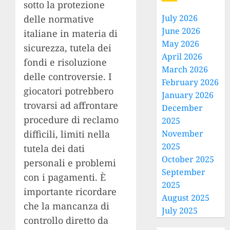
sotto la protezione
July 2026
delle normative
June 2026
italiane in materia di
May 2026
sicurezza, tutela dei
April 2026
fondi e risoluzione
March 2026
delle controversie. I
February 2026
giocatori potrebbero
January 2026
trovarsi ad affrontare
December
procedure di reclamo
2025
difficili, limiti nella
November
2025
tutela dei dati
October 2025
personali e problemi
September
con i pagamenti. È
2025
importante ricordare
August 2025
che la mancanza di
July 2025
controllo diretto da