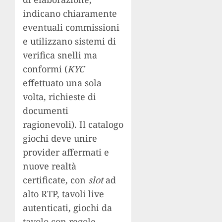
indicano chiaramente
eventuali commissioni
e utilizzano sistemi di
verifica snelli ma
conformi (
KYC
effettuato una sola
volta, richieste di
documenti
ragionevoli). Il catalogo
giochi deve unire
provider affermati e
nuove realtà
certificate, con
slot
ad
alto RTP, tavoli live
autenticati, giochi da
tavolo con regole