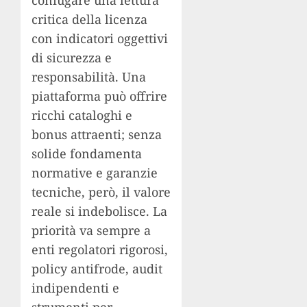
critica della licenza
con indicatori oggettivi
di sicurezza e
responsabilità. Una
piattaforma può offrire
ricchi cataloghi e
bonus attraenti; senza
solide fondamenta
normative e garanzie
tecniche, però, il valore
reale si indebolisce. La
priorità va sempre a
enti regolatori rigorosi,
policy antifrode, audit
indipendenti e
strumenti per