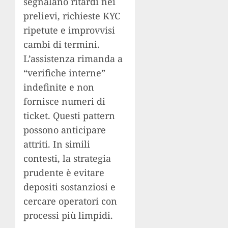
segnalano ritardi nei
prelievi, richieste KYC
ripetute e improvvisi
cambi di termini.
L’assistenza rimanda a
“verifiche interne”
indefinite e non
fornisce numeri di
ticket. Questi pattern
possono anticipare
attriti. In simili
contesti, la strategia
prudente è evitare
depositi sostanziosi e
cercare operatori con
processi più limpidi.