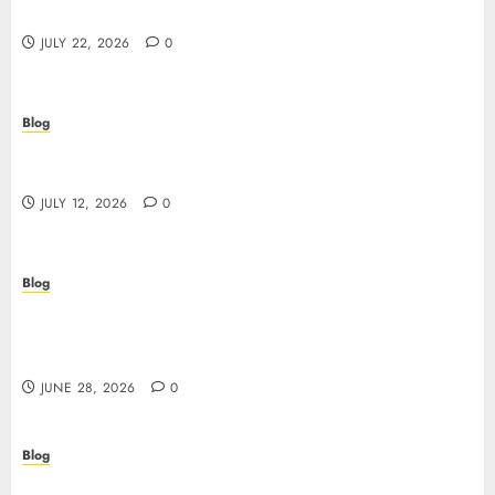
Plan That QOVES Can’t Match
JULY 22, 2026
0
Blog
Scopri i pro e i rischi dei migliori casinò non
AAMS: guida pratica per giocatori in Italia
JULY 12, 2026
0
Blog
Precision in Every Microgram: Sourcing High-
Purity Peptides UK for Rigorous Laboratory
Research
JUNE 28, 2026
0
Blog
The Critical Role of Bacteriostatic Water in