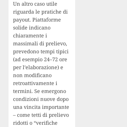
Un altro caso utile
riguarda le pratiche di
payout. Piattaforme
solide indicano
chiaramente i
massimali di prelievo,
prevedono tempi tipici
(ad esempio 24–72 ore
per l’elaborazione) e
non modificano
retroattivamente i
termini. Se emergono
condizioni nuove dopo
una vincita importante
– come tetti di prelievo
ridotti o “verifiche