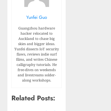
Yunfei Guo
Guangzhou hardware
hacker relocated to
Auckland to chase big
skies and bigger ideas.
Yunfei dissects IoT security
flaws, reviews indie surf
films, and writes Chinese
calligraphy tutorials. He
free-dives on weekends
and livestreams solder-
along workshops.
Related Posts: