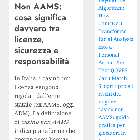
Beyond the
Non AAMS:
Algorithm:
cosa significa
How
ClinicEVO
davvero tra
Transforms
licenze,
Facial Analysis
into a
sicurezza e
Personal
responsabilità
Action Plan
That QOVES
In Italia, i casinò con
Can’t Match
Scopri i pro e i
licenza vengono
rischi dei
regolati dall’ente
migliori
statale (ex AAMS, oggi
casinò non
ADM). La definizione
AAMS: guida
di
casino non AAMS
pratica per
indica piattaforme che
giocatori in
operano con licenze