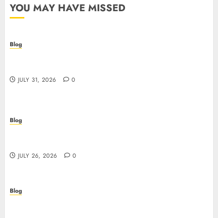
YOU MAY HAVE MISSED
Blog
Casino non AAMS: cosa sapere prima di giocare
online in Italia
JULY 31, 2026
0
Blog
Beyond the Questionnaire: Why Cyber Essentials
Plus Is the Real Test of Your Security Posture
JULY 26, 2026
0
Blog
Beyond the Algorithm: How ClinicEVO
Transforms Facial Analysis into a Personal Action