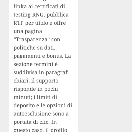
linka ai certificati di
testing RNG, pubblica
RTP per titolo e offre
una pagina
“Trasparenza” con
politiche su dati,
pagamenti e bonus. La
sezione termini è
suddivisa in paragrafi
chiari; il supporto
risponde in pochi
minuti; i limiti di
deposito e le opzioni di
autoesclusione sono a
portata di clic. In
questo caso, il profilo