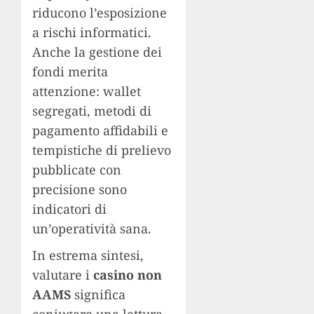
riducono l’esposizione
a rischi informatici.
Anche la gestione dei
fondi merita
attenzione: wallet
segregati, metodi di
pagamento affidabili e
tempistiche di prelievo
pubblicate con
precisione sono
indicatori di
un’operatività sana.
In estrema sintesi,
valutare i
casino non
AAMS
significa
coniugare una lettura