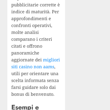
pubblicitarie corrette è
indice di maturità. Per
approfondimenti e
confronti operativi,
molte analisi
comparano i criteri
citati e offrono
panoramiche
aggiornate dei
migliori
siti casino non aams
,
utili per orientare una
scelta informata senza
farsi guidare solo dai
bonus di benvenuto.
Esempi e