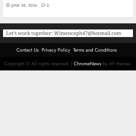
JUNE 28, 2026
0
Let’s work together:
Wimenceph47@hotmail.com
Contact Us
Privacy Policy
Terms and Conditions
Copyright © All rights reserved.
|
ChromeNews
by AF themes.