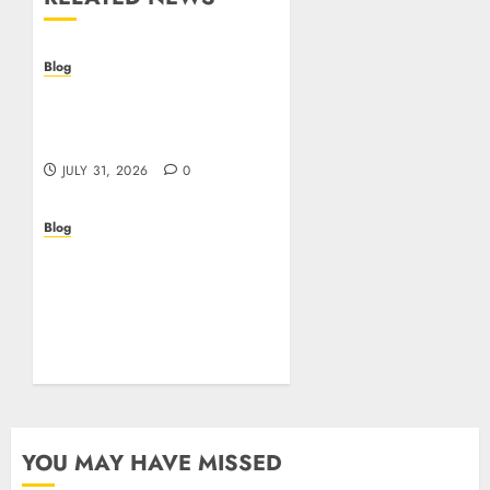
Blog
Casino non AAMS: cosa
sapere prima di giocare
online in Italia
JULY 31, 2026
0
Blog
Beyond the
Questionnaire: Why Cyber
Essentials Plus Is the Real
Test of Your Security
Posture
JULY 26, 2026
0
YOU MAY HAVE MISSED