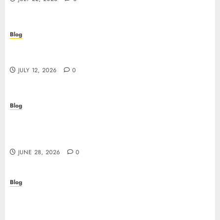
Blog
Scopri i pro e i rischi dei migliori casinò non
AAMS: guida pratica per giocatori in Italia
JULY 12, 2026
0
Blog
Precision in Every Microgram: Sourcing High-
Purity Peptides UK for Rigorous Laboratory
Research
JUNE 28, 2026
0
Blog
The Critical Role of Bacteriostatic Water in
Preserving Peptide Stability and Laboratory
Accuracy