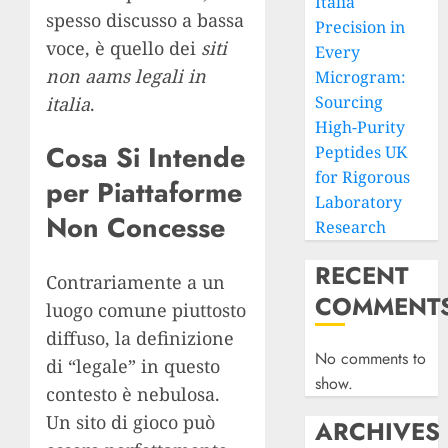
Italia
spesso discusso a bassa
Precision in
voce, è quello dei
siti
Every
non aams legali in
Microgram:
Sourcing
italia
.
High-Purity
Cosa Si Intende
Peptides UK
for Rigorous
per Piattaforme
Laboratory
Non Concesse
Research
RECENT
Contrariamente a un
COMMENT
luogo comune piuttosto
diffuso, la definizione
No comments to
di “legale” in questo
show.
contesto è nebulosa.
Un sito di gioco può
ARCHIVES