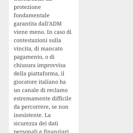
protezione
fondamentale
garantita dall’ADM
viene meno. In caso di
contestazioni sulla
vincita, di mancato
pagamento, o di
chiusura improvvisa
della piattaforma, il
giocatore italiano ha
un canale di reclamo
estremamente difficile
da percorrere, se non
inesistente. La
sicurezza dei dati
personali e finanziari