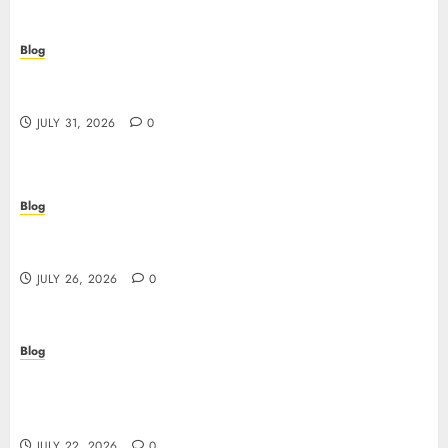
Blog
Casino non AAMS: cosa sapere prima di giocare
online in Italia
JULY 31, 2026
0
Blog
Beyond the Questionnaire: Why Cyber Essentials
Plus Is the Real Test of Your Security Posture
JULY 26, 2026
0
Blog
Beyond the Algorithm: How ClinicEVO
Transforms Facial Analysis into a Personal Action
Plan That QOVES Can’t Match
JULY 22, 2026
0