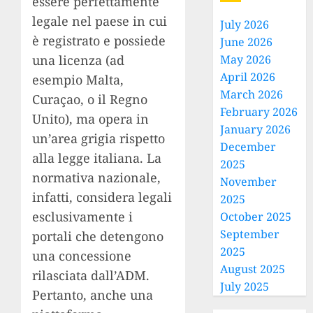
essere perfettamente
legale nel paese in cui
July 2026
è registrato e possiede
June 2026
una licenza (ad
May 2026
April 2026
esempio Malta,
March 2026
Curaçao, o il Regno
February 2026
Unito), ma opera in
January 2026
un’area grigia rispetto
December
alla legge italiana. La
2025
normativa nazionale,
November
infatti, considera legali
2025
esclusivamente i
October 2025
September
portali che detengono
2025
una concessione
August 2025
rilasciata dall’ADM.
July 2025
Pertanto, anche una