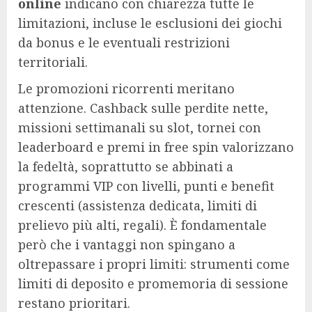
online
indicano con chiarezza tutte le
limitazioni, incluse le esclusioni dei giochi
da bonus e le eventuali restrizioni
territoriali.
Le promozioni ricorrenti meritano
attenzione. Cashback sulle perdite nette,
missioni settimanali su slot, tornei con
leaderboard e premi in free spin valorizzano
la fedeltà, soprattutto se abbinati a
programmi VIP con livelli, punti e benefit
crescenti (assistenza dedicata, limiti di
prelievo più alti, regali). È fondamentale
però che i vantaggi non spingano a
oltrepassare i propri limiti: strumenti come
limiti di deposito e promemoria di sessione
restano prioritari.