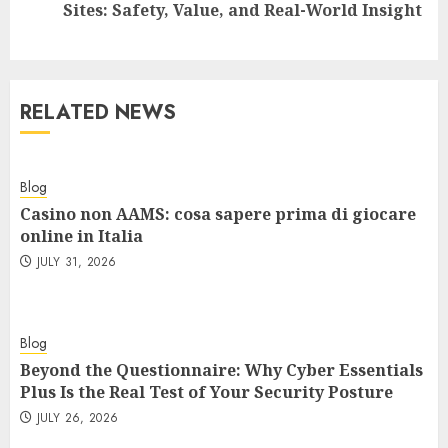
Sites: Safety, Value, and Real-World Insight
post:
RELATED NEWS
Blog
Casino non AAMS: cosa sapere prima di giocare
online in Italia
JULY 31, 2026
Blog
Beyond the Questionnaire: Why Cyber Essentials
Plus Is the Real Test of Your Security Posture
JULY 26, 2026