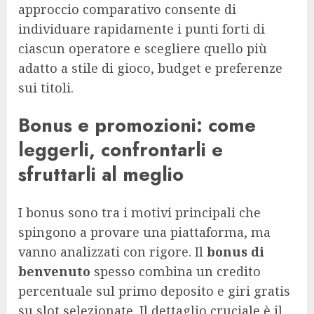
approccio comparativo consente di
individuare rapidamente i punti forti di
ciascun operatore e scegliere quello più
adatto a stile di gioco, budget e preferenze
sui titoli.
Bonus e promozioni: come
leggerli, confrontarli e
sfruttarli al meglio
I bonus sono tra i motivi principali che
spingono a provare una piattaforma, ma
vanno analizzati con rigore. Il
bonus di
benvenuto
spesso combina un credito
percentuale sul primo deposito e giri gratis
su slot selezionate. Il dettaglio cruciale è il