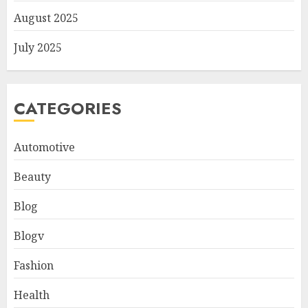
August 2025
July 2025
CATEGORIES
Automotive
Beauty
Blog
Blogv
Fashion
Health