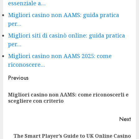
essenziale a…
Migliori casino non AAMS: guida pratica
per…
Migliori siti di casinò online: guida pratica
per…
Migliori casino non AAMS 2025: come
riconoscere…
Continue
Previous
Reading
Migliori casino non AAMS: come riconoscerli e
Pre
scegliere con criterio
pos
Next
The Smart Player’s Guide to UK Online Casino
Next