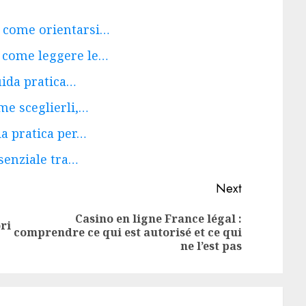
 come orientarsi…
: come leggere le…
guida pratica…
me sceglierli,…
da pratica per…
senziale tra…
Next
Casino en ligne France légal :
ri
Previous
Next
comprendre ce qui est autorisé et ce qui
post:
post:
ne l’est pas