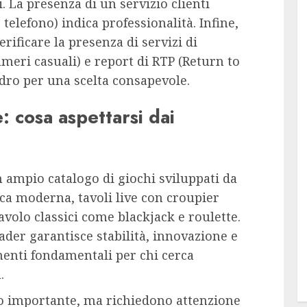
La presenza di un servizio clienti
 telefono) indica professionalità. Infine,
rificare la presenza di servizi di
meri casuali) e report di RTP (Return to
adro per una scelta consapevole.
: cosa aspettarsi dai
n ampio catalogo di giochi sviluppati da
ica moderna, tavoli live con croupier
tavolo classici come blackjack e roulette.
ader garantisce stabilità, innovazione e
menti fondamentali per chi cerca
.
 importante, ma richiedono attenzione