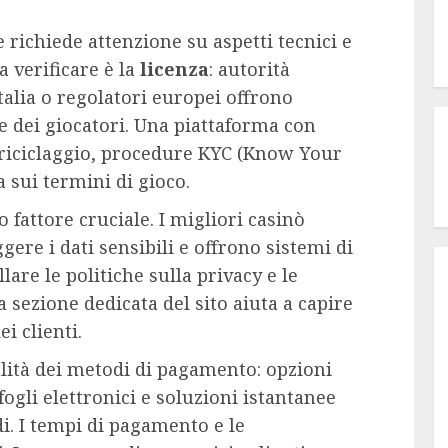
e richiede attenzione su aspetti tecnici e
 verificare è la
licenza
: autorità
alia o regolatori europei offrono
e dei giocatori. Una piattaforma con
-riciclaggio, procedure KYC (Know Your
 sui termini di gioco.
 fattore cruciale. I migliori casinò
gere i dati sensibili e offrono sistemi di
lare le politiche sulla privacy e le
a sezione dedicata del sito aiuta a capire
i clienti.
lità dei metodi di pagamento: opzioni
fogli elettronici e soluzioni istantanee
di. I tempi di pagamento e le