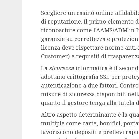
Scegliere un casinò online affidabil
di reputazione. Il primo elemento da
riconosciute come l'AAMS/ADM in It
garanzie su correttezza e protezion
licenza deve rispettare norme anti
Customer) e requisiti di trasparenza
La
sicurezza
informatica è il secondo
adottano crittografia SSL per proteg
autenticazione a due fattori. Control
misure di sicurezza disponibili nell
quanto il gestore tenga alla tutela de
Altro aspetto determinante è la qua
multiple come carte, bonifici, porta
favoriscono depositi e prelievi rapi