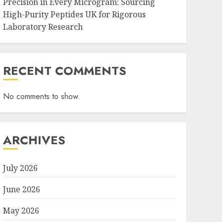
Precision in Every Microgram: Sourcing
High-Purity Peptides UK for Rigorous
Laboratory Research
RECENT COMMENTS
No comments to show.
ARCHIVES
July 2026
June 2026
May 2026