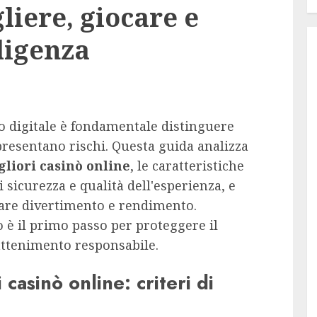
liere, giocare e
ligenza
o digitale è fondamentale distinguere
e presentano rischi. Questa guida analizza
gliori casinò online
, le caratteristiche
 sicurezza e qualità dell'esperienza, e
zare divertimento e rendimento.
 è il primo passo per proteggere il
attenimento responsabile.
casinò online: criteri di