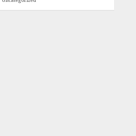
Uncategorized