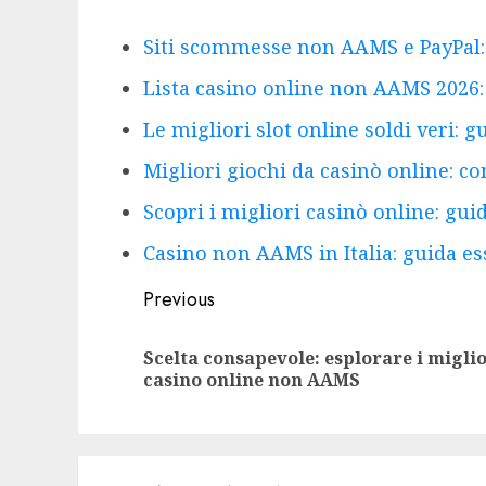
Siti scommesse non AAMS e PayPal:
Lista casino online non AAMS 2026
Le migliori slot online soldi veri: 
Migliori giochi da casinò online: co
Scopri i migliori casinò online: gui
Casino non AAMS in Italia: guida es
Continue
Previous
Reading
Scelta consapevole: esplorare i miglio
casino online non AAMS