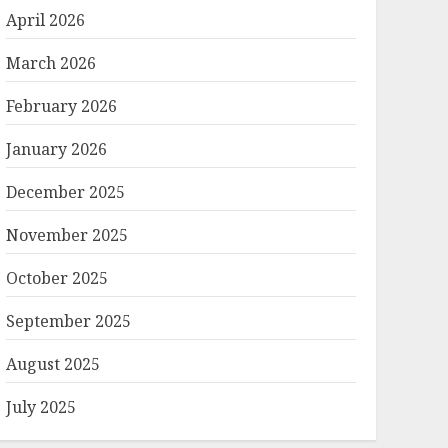
April 2026
March 2026
February 2026
January 2026
December 2025
November 2025
October 2025
September 2025
August 2025
July 2025