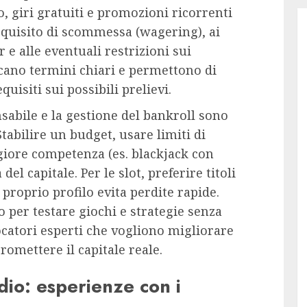
o, giri gratuiti e promozioni ricorrenti
equisito di scommessa (wagering), ai
er e alle eventuali restrizioni sui
icano termini chiari e permettono di
quisiti sui possibili prelievi.
nsabile e la gestione del bankroll sono
tabilire un budget, usare limiti di
giore competenza (es. blackjack con
 del capitale. Per le slot, preferire titoli
 proprio profilo evita perdite rapide.
o per testare giochi e strategie senza
ocatori esperti che vogliono migliorare
omettere il capitale reale.
udio: esperienze con i