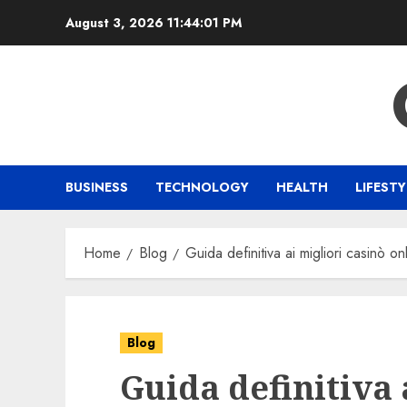
Skip
August 3, 2026
11:44:02 PM
to
content
BUSINESS
TECHNOLOGY
HEALTH
LIFESTY
Home
Blog
Guida definitiva ai migliori casinò o
Blog
Guida definitiva 