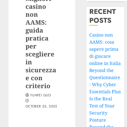
casino
RECENT
non
POSTS
AAMS:
guida
Casino non
pratica
AAMS: cosa
per
sapere prima
scegliere
di giocare
in
online in Italia
sicurezza
Beyond the
e con
Questionnaire
criterio
: Why Cyber
Essentials Plus
YUNFEI GUO
Is the Real
Test of Your
OCTOBER 25, 2025
Security
Posture