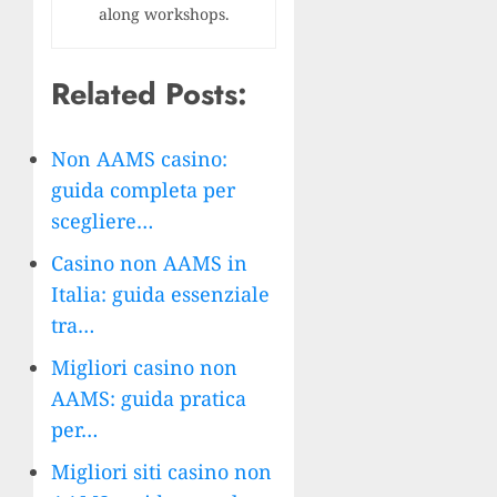
along workshops.
Related Posts:
Non AAMS casino:
guida completa per
scegliere…
Casino non AAMS in
Italia: guida essenziale
tra…
Migliori casino non
AAMS: guida pratica
per…
Migliori siti casino non