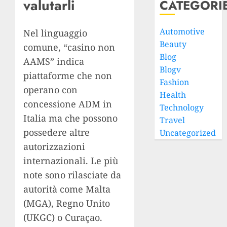
valutarli
CATEGORI
Automotive
Nel linguaggio
Beauty
comune, “casino non
Blog
AAMS” indica
Blogv
piattaforme che non
Fashion
operano con
Health
concessione ADM in
Technology
Italia ma che possono
Travel
possedere altre
Uncategorized
autorizzazioni
internazionali. Le più
note sono rilasciate da
autorità come Malta
(MGA), Regno Unito
(UKGC) o Curaçao.