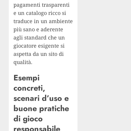
pagamenti trasparenti
e un catalogo ricco si
traduce in un ambiente
più sano e aderente
agli standard che un
giocatore esigente si
aspetta da un sito di
qualità.
Esempi
concreti,
scenari d’uso e
buone pratiche
di gioco
responsabile