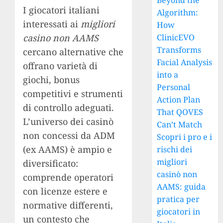
Beyond the
I giocatori italiani
Algorithm:
interessati ai
migliori
How
casino non AAMS
ClinicEVO
Transforms
cercano alternative che
Facial Analysis
offrano varietà di
into a
giochi, bonus
Personal
competitivi e strumenti
Action Plan
di controllo adeguati.
That QOVES
L’universo dei casinò
Can’t Match
non concessi da ADM
Scopri i pro e i
(ex AAMS) è ampio e
rischi dei
migliori
diversificato:
casinò non
comprende operatori
AAMS: guida
con licenze estere e
pratica per
normative differenti,
giocatori in
un contesto che