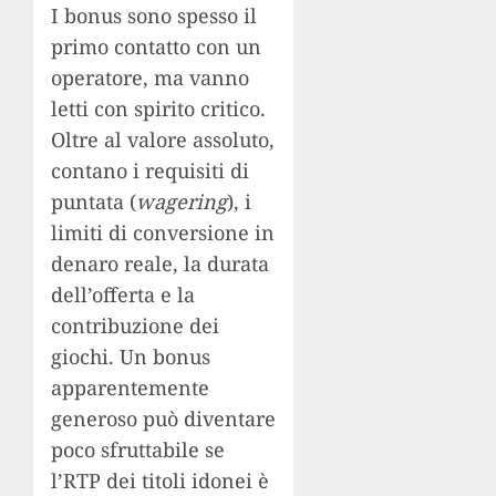
I bonus sono spesso il
primo contatto con un
operatore, ma vanno
letti con spirito critico.
Oltre al valore assoluto,
contano i requisiti di
puntata (
wagering
), i
limiti di conversione in
denaro reale, la durata
dell’offerta e la
contribuzione dei
giochi. Un bonus
apparentemente
generoso può diventare
poco sfruttabile se
l’RTP dei titoli idonei è