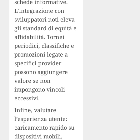
schede informative.
L’integrazione con
sviluppatori noti eleva
gli standard di equità e
affidabilità. Tornei
periodici, classifiche e
promozioni legate a
specifici provider
possono aggiungere
valore se non
impongono vincoli
eccessivi.
Infine, valutare
l’esperienza utente:
caricamento rapido su
dispositivi mobili,