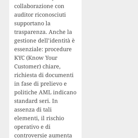
collaborazione con
auditor riconosciuti
supportano la
trasparenza. Anche la
gestione dell’identità è
essenziale: procedure
KYC (Know Your
Customer) chiare,
richiesta di documenti
in fase di prelievo e
politiche AML indicano
standard seri. In
assenza di tali
elementi, il rischio
operativo e di
controversie aumenta