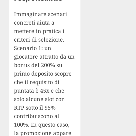
Immaginare scenari
concreti aiuta a
mettere in pratica i
criteri di selezione.
Scenario 1: un
giocatore attratto da un
bonus del 200% su
primo deposito scopre
che il requisito di
puntata è 45x e che
solo alcune slot con
RTP sotto il 95%
contribuiscono al
100%. In questo caso,
la promozione appare