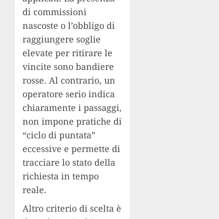
di commissioni
nascoste o l’obbligo di
raggiungere soglie
elevate per ritirare le
vincite sono bandiere
rosse. Al contrario, un
operatore serio indica
chiaramente i passaggi,
non impone pratiche di
“ciclo di puntata”
eccessive e permette di
tracciare lo stato della
richiesta in tempo
reale.
Altro criterio di scelta è