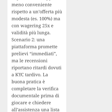
meno conveniente
rispetto a un’offerta più
modesta (es. 100%) ma
con wagering 25x e
validità più lunga.
Scenario 2: una
piattaforma promette
prelievi “immediati”,
ma le recensioni
riportano ritardi dovuti
a KYC tardivo. La
buona pratica è
completare la verifica
documentale prima di
giocare e chiedere
all’assistenza una lista