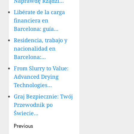
Naprawdę Rządzi…
Libérate de la carga
financiera en
Barcelona: guía…
Residencia, trabajo y
nacionalidad en
Barcelona:…
From Slurry to Value:
Advanced Drying
Technologies…
Graj Bezpiecznie: Twój
Przewodnik po
Świecie…
Post
Previous