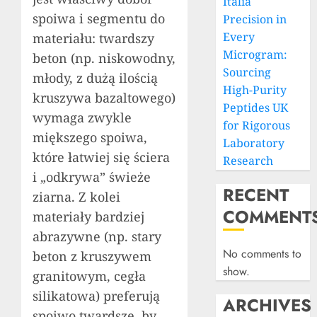
Italia
spoiwa i segmentu do
Precision in
Every
materiału: twardszy
Microgram:
beton (np. niskowodny,
Sourcing
młody, z dużą ilością
High-Purity
kruszywa bazaltowego)
Peptides UK
wymaga zwykle
for Rigorous
miększego spoiwa,
Laboratory
które łatwiej się ściera
Research
i „odkrywa” świeże
RECENT
ziarna. Z kolei
COMMENT
materiały bardziej
abrazywne (np. stary
No comments to
beton z kruszywem
show.
granitowym, cegła
silikatowa) preferują
ARCHIVES
spoiwo twardsze, by