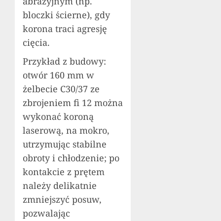
abrazyjnym (np.
bloczki ścierne), gdy
korona traci agresję
cięcia.
Przykład z budowy:
otwór 160 mm w
żelbecie C30/37 ze
zbrojeniem fi 12 można
wykonać koroną
laserową, na mokro,
utrzymując stabilne
obroty i chłodzenie; po
kontakcie z prętem
należy delikatnie
zmniejszyć posuw,
pozwalając