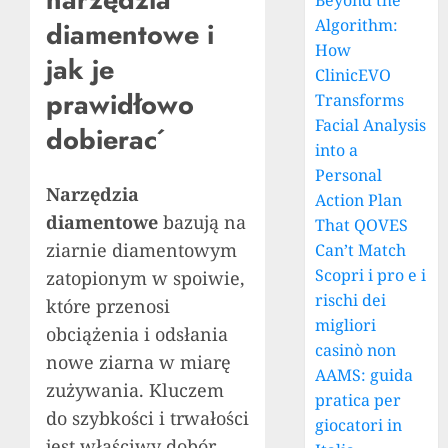
Beyond the
Algorithm:
diamentowe i
How
jak je
ClinicEVO
prawidłowo
Transforms
Facial Analysis
dobierać
into a
Personal
Narzędzia
Action Plan
diamentowe
bazują na
That QOVES
ziarnie diamentowym
Can’t Match
Scopri i pro e i
zatopionym w spoiwie,
rischi dei
które przenosi
migliori
obciążenia i odsłania
casinò non
nowe ziarna w miarę
AAMS: guida
zużywania. Kluczem
pratica per
do szybkości i trwałości
giocatori in
jest właściwy dobór