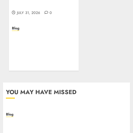
online in Italia
JULY 31, 2026
0
Blog
Beyond the
Questionnaire: Why Cyber
Essentials Plus Is the Real
Test of Your Security
Posture
JULY 26, 2026
0
YOU MAY HAVE MISSED
Blog
Casino non AAMS: cosa sapere prima di giocare
online in Italia