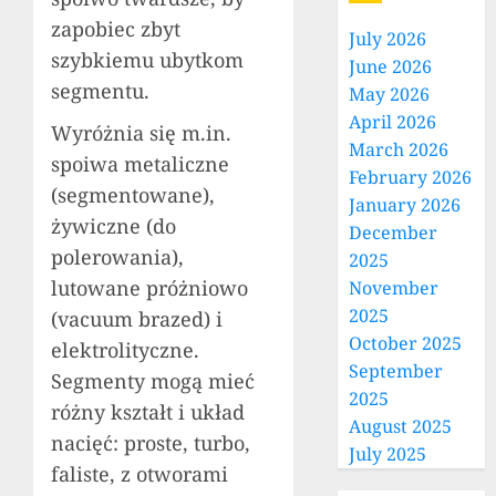
zapobiec zbyt
July 2026
szybkiemu ubytkom
June 2026
segmentu.
May 2026
April 2026
Wyróżnia się m.in.
March 2026
spoiwa metaliczne
February 2026
(segmentowane),
January 2026
żywiczne (do
December
polerowania),
2025
lutowane próżniowo
November
2025
(vacuum brazed) i
October 2025
elektrolityczne.
September
Segmenty mogą mieć
2025
różny kształt i układ
August 2025
nacięć: proste, turbo,
July 2025
faliste, z otworami