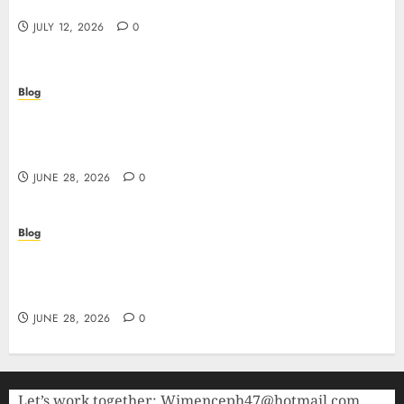
AAMS: guida pratica per giocatori in Italia
JULY 12, 2026
0
Blog
Precision in Every Microgram: Sourcing High-
Purity Peptides UK for Rigorous Laboratory
Research
JUNE 28, 2026
0
Blog
The Critical Role of Bacteriostatic Water in
Preserving Peptide Stability and Laboratory
Accuracy
JUNE 28, 2026
0
Let’s work together:
Wimenceph47@hotmail.com