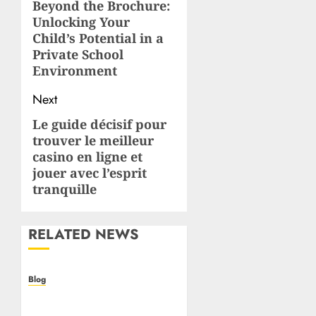
navigation
Beyond the Brochure:
Previous
Unlocking Your
post:
Child’s Potential in a
Private School
Environment
Next
Le guide décisif pour
Next
trouver le meilleur
post:
casino en ligne et
jouer avec l’esprit
tranquille
RELATED NEWS
Blog
Casino non AAMS: cosa
sapere prima di giocare