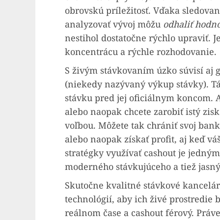
obrovskú príležitosť. Vďaka sledovan
analyzovať vývoj môžu
odhaliť hodn
nestihol dostatočne rýchlo upraviť. J
koncentrácu a rýchle rozhodovanie.
S živým stávkovaním úzko súvisí aj 
(niekedy nazývaný výkup stávky). T
stávku pred jej oficiálnym koncom.
alebo naopak chcete zarobiť istý zis
voľbou. Môžete tak chrániť svoj ba
alebo naopak získať profit, aj keď váš
stratégky využívať cashout je jedným 
moderného stávkujúceho a tiež jasný 
Skutočne kvalitné stávkové kancelár
technológií, aby ich živé prostredie 
reálnom čase a cashout férový. Práve