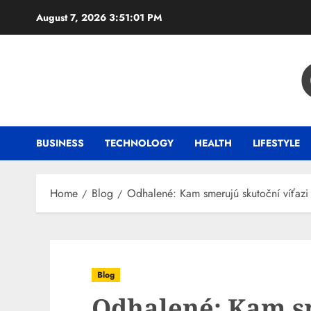
Skip
August 7, 2026
3:51:02 PM
to
content
BUSINESS
TECHNOLOGY
HEALTH
LIFESTYLE
Home
Blog
Odhalené: Kam smerujú skutoční víťazi
Blog
Odhalené: Kam s