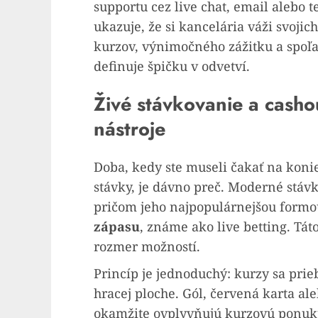
supportu cez live chat, email alebo 
ukazuje, že si kancelária váži svoji
kurzov, výnimočného zážitku a spoľa
definuje špičku v odvetví.
Živé stávkovanie a cash
nástroje
Doba, kedy ste museli čakať na koniec
stávky, je dávno preč. Moderné stáv
pričom jeho najpopulárnejšou formo
zápasu
, známe ako live betting. Tá
rozmer možností.
Princíp je jednoduchý: kurzy sa prie
hracej ploche. Gól, červená karta a
okamžite ovplyvňujú kurzovú ponuku