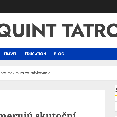
QUINT TATR
TRAVEL
EDUCATION
BLOG
 pre maximum zo stávkovania
merujú skutoční