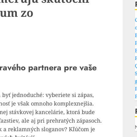
mum zo
o
P
pravého partnera pre vaše
S
g
 byť jednoduché: vyberiete si zápas,
čnosť je však omnoho komplexnejšia.
nej stávkovej kancelárie, ktorá bude
zstiev, ale aj pri prehratých zápasoch.
úk a reklamných sloganov? Kľúčom je