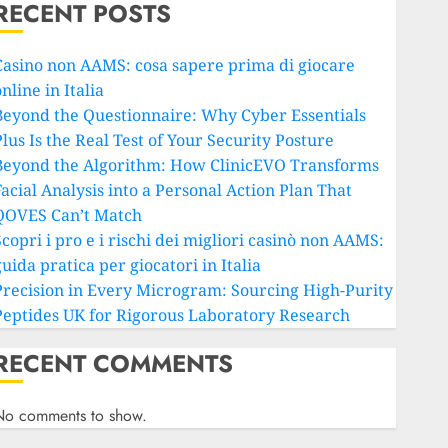
RECENT POSTS
Casino non AAMS: cosa sapere prima di giocare
nline in Italia
Beyond the Questionnaire: Why Cyber Essentials
lus Is the Real Test of Your Security Posture
Beyond the Algorithm: How ClinicEVO Transforms
Facial Analysis into a Personal Action Plan That
QOVES Can’t Match
copri i pro e i rischi dei migliori casinò non AAMS:
uida pratica per giocatori in Italia
Precision in Every Microgram: Sourcing High-Purity
Peptides UK for Rigorous Laboratory Research
RECENT COMMENTS
No comments to show.