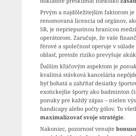
dôkladne preskúmať niekoľko
zásad
Prvým a najdôležitejším faktorom je
renomovaná licencia od orgánov, ako
SR, je nepriepustnou hranicou med
operátorom. Zaručuje, že vaše finanč
férové a společnosť operuje v súlad
oblasť, pretože riziko prevyšuje akú
Ďalším kľúčovým aspektom je
ponuka
kvalitná stávková kancelária nepôjd
byť bohatá a zahŕňať desiatky športo
exotickejšie športy ako badminton či
ponuky pre každý zápas – nielen výsl
handicapy alebo počty gólov. To vš
maximalizovať svoje stratégie
.
Nakoniec, pozornosť venujte
bonuso