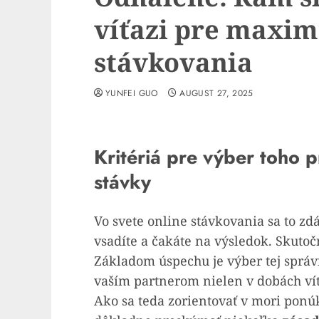
víťazi pre maxi
stávkovania
YUNFEI GUO
AUGUST 27, 2025
Kritériá pre výber toho 
stávky
Vo svete online stávkovania sa to zdá
vsadíte a čakáte na výsledok. Skuto
Základom úspechu je výber tej správ
vaším partnerom nielen v dobách víťa
Ako sa teda zorientovať v mori pon