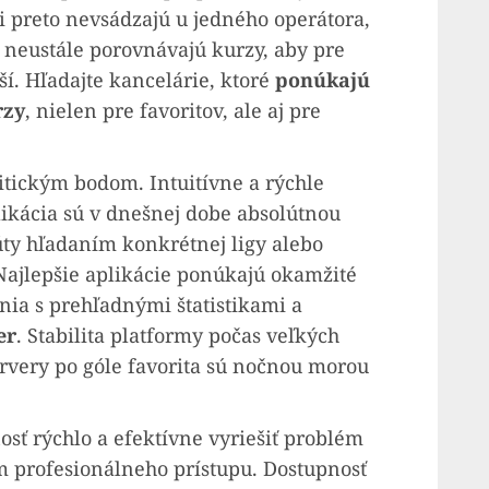
i preto nevsádzajú u jedného operátora,
 neustále porovnávajú kurzy, aby pre
ší. Hľadajte kancelárie, ktoré
ponúkajú
rzy
, nielen pre favoritov, ale aj pre
itickým bodom. Intuitívne a rýchle
ikácia sú v dnešnej dobe absolútnou
úty hľadaním konkrétnej ligy alebo
 Najlepšie aplikácie ponúkajú okamžité
nia s prehľadnými štatistikami a
er
. Stabilita platformy počas veľkých
ervery po góle favorita sú nočnou morou
sť rýchlo a efektívne vyriešiť problém
m profesionálneho prístupu. Dostupnosť