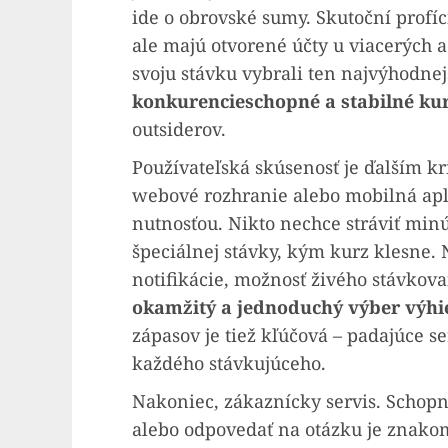
ide o obrovské sumy. Skutoční profíc
ale majú otvorené účty u viacerých a
svoju stávku vybrali ten najvýhodnej
konkurencieschopné a stabilné ku
outsiderov.
Používateľská skúsenosť je ďalším kr
webové rozhranie alebo mobilná apl
nutnosťou. Nikto nechce stráviť min
špeciálnej stávky, kým kurz klesne.
notifikácie, možnosť živého stávkova
okamžitý a jednoduchý výber výhi
zápasov je tiež kľúčová – padajúce s
každého stávkujúceho.
Nakoniec, zákaznícky servis. Schopno
alebo odpovedať na otázku je znako