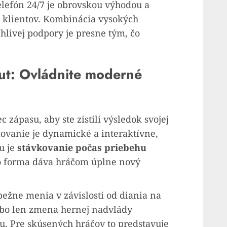
telefón 24/7 je obrovskou výhodou a
ch klientov. Kombinácia vysokých
hlivej podpory je presne tým, čo
out: Ovládnite moderné
 zápasu, aby ste zistili výsledok svojej
kovanie je dynamické a interaktívne,
u je
stávkovanie počas priebehu
to forma dáva hráčom úplne nový
bežne menia v závislosti od diania na
lebo len zmena hernej nadvlády
. Pre skúsených hráčov to predstavuje