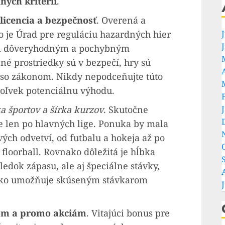
ných kritérií
.
licencia a bezpečnosť
. Overená a
 je Úrad pre reguláciu hazardných hier
zi dôveryhodným a pochybným
né prostriedky sú v bezpečí, hry sú
e so zákonom. Nikdy nepodceňujte túto
koľvek potenciálnu výhodu.
 športov a šírka kurzov
. Skutočne
e len po hlavných lige. Ponuka by mala
vých odvetví, od futbalu a hokeja až po
 floorball. Rovnako dôležitá je hĺbka
edok zápasu, ale aj špeciálne stávky,
etko umožňuje skúseným stávkarom
m a promo akciám
. Vitajúci bonus pre