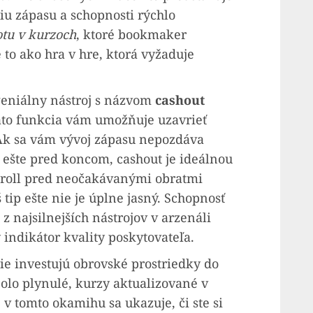
iu zápasu a schopnosti rýchlo
otu v kurzoch
, ktoré bookmaker
e to ako hra v hre, ktorá vyžaduje
geniálny nástroj s názvom
cashout
áto funkcia vám umožňuje uzavrieť
 Ak sa vám vývoj zápasu nepozdáva
k ešte pred koncom, cashout je ideálnou
nkroll pred neočakávanými obratmi
 tip ešte nie je úplne jasný. Schopnosť
z najsilnejších nástrojov v arzenáli
indikátor kvality poskytovateľa.
ie investujú obrovské prostriedky do
bolo plynulé, kurzy aktualizované v
 v tomto okamihu sa ukazuje, či ste si