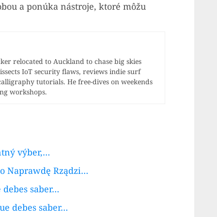
dobou a ponúka nástroje, ktoré môžu
r relocated to Auckland to chase big skies
ssects IoT security flaws, reviews indie surf
calligraphy tutorials. He free-dives on weekends
ong workshops.
ntný výber,…
Kto Naprawdę Rządzi…
e debes saber…
que debes saber…