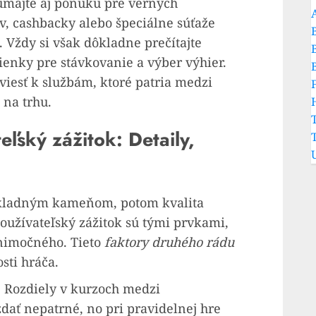
úmajte aj ponuku pre verných
v, cashbacky alebo špeciálne súťaže
 Vždy si však dôkladne prečítajte
nky pre stávkovanie a výber výhier.
iviesť k službám, ktoré patria medzi
na trhu.
ľský zážitok: Detaily,
základným kameňom, potom kvalita
oužívateľský zážitok sú tými prvkami,
ýnimočného. Tieto
faktory druhého rádu
sti hráča.
. Rozdiely v kurzoch medzi
dať nepatrné, no pri pravidelnej hre