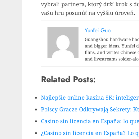
vybrali partnera, ktorý drží krok s 
vašu hru posunúť na vyššiu úroveň.
Yunfei Guo
Guangzhou hardware hacke
and bigger ideas. Yunfei di
films, and writes Chinese 
and livestreams solder-al
Related Posts:
Najlepšie online kasína SK: intelige
Polscy Gracze Odkrywają Sekrety: 
Casino sin licencia en España: lo qu
¿Casino sin licencia en España? Lo 