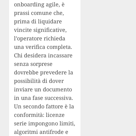
onboarding agile, è
prassi comune che,
prima di liquidare
vincite significative,
l’operatore richieda
una verifica completa.
Chi desidera incassare
senza sorprese
dovrebbe prevedere la
possibilità di dover
inviare un documento
in una fase successiva.
Un secondo fattore è la
conformità: licenze
serie impongono limiti,
algoritmi antifrode e