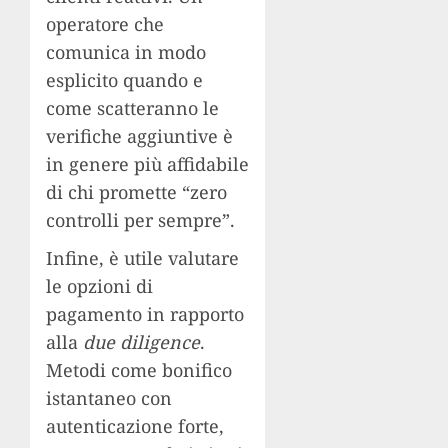
operatore che
comunica in modo
esplicito quando e
come scatteranno le
verifiche aggiuntive è
in genere più affidabile
di chi promette “zero
controlli per sempre”.
Infine, è utile valutare
le opzioni di
pagamento in rapporto
alla
due diligence
.
Metodi come bonifico
istantaneo con
autenticazione forte,