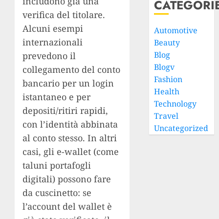
includono già una
CATEGORI
verifica del titolare.
Alcuni esempi
Automotive
internazionali
Beauty
Blog
prevedono il
Blogv
collegamento del conto
Fashion
bancario per un login
Health
istantaneo e per
Technology
depositi/ritiri rapidi,
Travel
con l’identità abbinata
Uncategorized
al conto stesso. In altri
casi, gli e-wallet (come
taluni portafogli
digitali) possono fare
da cuscinetto: se
l’account del wallet è