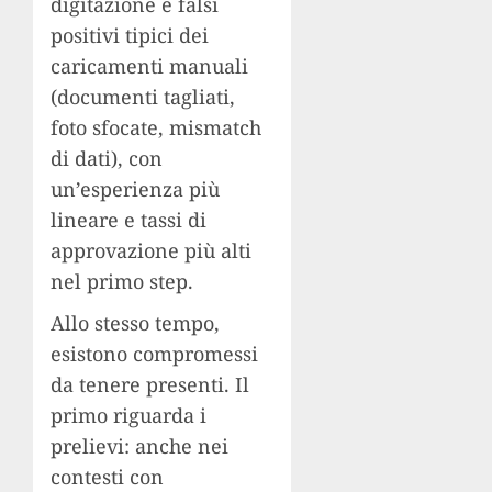
digitazione e falsi
positivi tipici dei
caricamenti manuali
(documenti tagliati,
foto sfocate, mismatch
di dati), con
un’esperienza più
lineare e tassi di
approvazione più alti
nel primo step.
Allo stesso tempo,
esistono compromessi
da tenere presenti. Il
primo riguarda i
prelievi: anche nei
contesti con