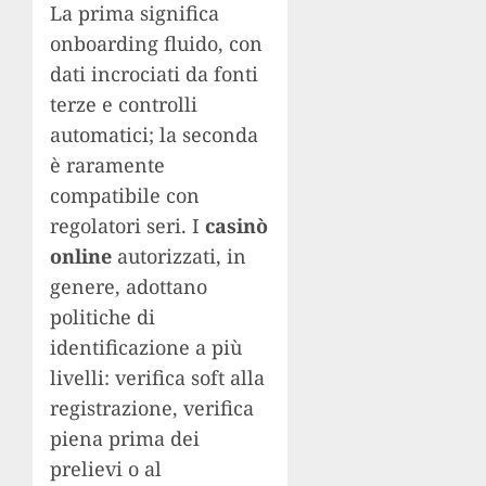
La prima significa
onboarding fluido, con
dati incrociati da fonti
terze e controlli
automatici; la seconda
è raramente
compatibile con
regolatori seri. I
casinò
online
autorizzati, in
genere, adottano
politiche di
identificazione a più
livelli: verifica soft alla
registrazione, verifica
piena prima dei
prelievi o al