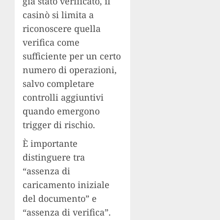
già stato verificato, il
casinò si limita a
riconoscere quella
verifica come
sufficiente per un certo
numero di operazioni,
salvo completare
controlli aggiuntivi
quando emergono
trigger di rischio.
È importante
distinguere tra
“assenza di
caricamento iniziale
del documento” e
“assenza di verifica”.