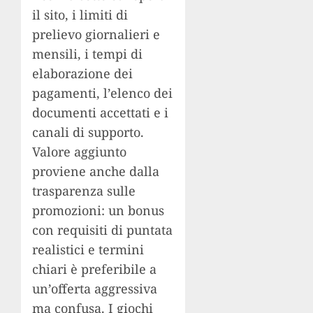
il sito, i limiti di
prelievo giornalieri e
mensili, i tempi di
elaborazione dei
pagamenti, l’elenco dei
documenti accettati e i
canali di supporto.
Valore aggiunto
proviene anche dalla
trasparenza sulle
promozioni: un bonus
con requisiti di puntata
realistici e termini
chiari è preferibile a
un’offerta aggressiva
ma confusa. I giochi