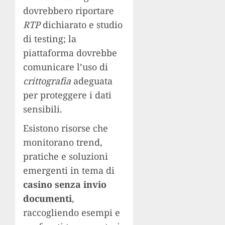
dovrebbero riportare
RTP
dichiarato e studio
di testing; la
piattaforma dovrebbe
comunicare l’uso di
crittografia
adeguata
per proteggere i dati
sensibili.
Esistono risorse che
monitorano trend,
pratiche e soluzioni
emergenti in tema di
casino senza invio
documenti
,
raccogliendo esempi e