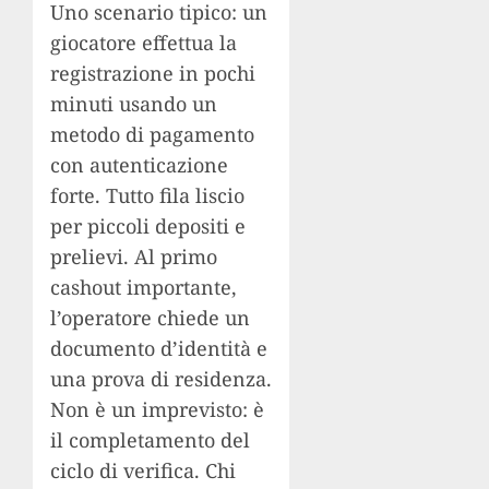
Uno scenario tipico: un
giocatore effettua la
registrazione in pochi
minuti usando un
metodo di pagamento
con autenticazione
forte. Tutto fila liscio
per piccoli depositi e
prelievi. Al primo
cashout importante,
l’operatore chiede un
documento d’identità e
una prova di residenza.
Non è un imprevisto: è
il completamento del
ciclo di verifica. Chi