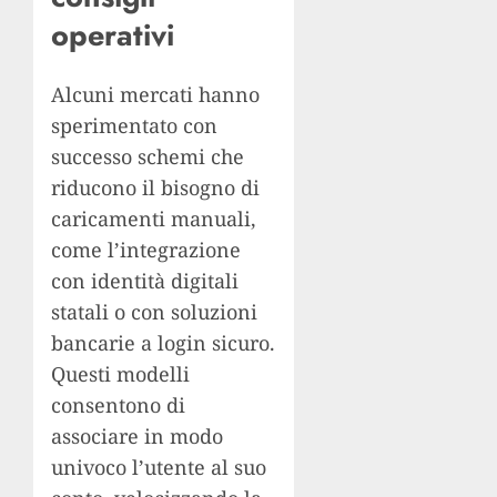
operativi
Alcuni mercati hanno
sperimentato con
successo schemi che
riducono il bisogno di
caricamenti manuali,
come l’integrazione
con identità digitali
statali o con soluzioni
bancarie a login sicuro.
Questi modelli
consentono di
associare in modo
univoco l’utente al suo