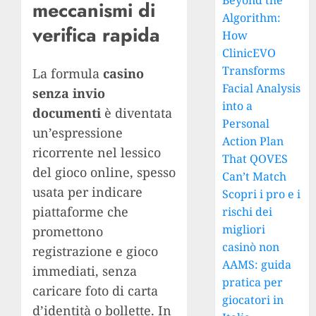
Beyond the
meccanismi di
Algorithm:
verifica rapida
How
ClinicEVO
Transforms
La formula
casino
Facial Analysis
senza invio
into a
documenti
è diventata
Personal
un’espressione
Action Plan
ricorrente nel lessico
That QOVES
del gioco online, spesso
Can’t Match
usata per indicare
Scopri i pro e i
piattaforme che
rischi dei
migliori
promettono
casinò non
registrazione e gioco
AAMS: guida
immediati, senza
pratica per
caricare foto di carta
giocatori in
d’identità o bollette. In