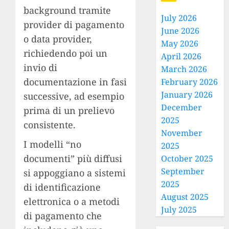
background tramite
July 2026
provider di pagamento
June 2026
o data provider,
May 2026
richiedendo poi un
April 2026
invio di
March 2026
documentazione in fasi
February 2026
January 2026
successive, ad esempio
December
prima di un prelievo
2025
consistente.
November
I modelli “no
2025
documenti” più diffusi
October 2025
September
si appoggiano a sistemi
2025
di identificazione
August 2025
elettronica o a metodi
July 2025
di pagamento che