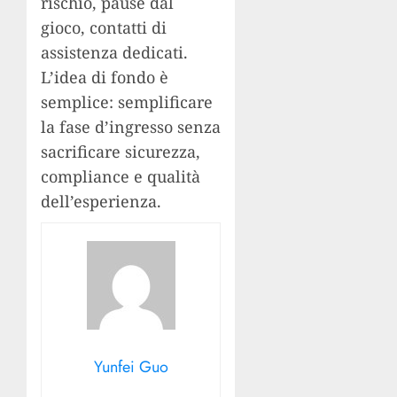
rischio, pause dal
gioco, contatti di
assistenza dedicati.
L’idea di fondo è
semplice: semplificare
la fase d’ingresso senza
sacrificare sicurezza,
compliance e qualità
dell’esperienza.
Yunfei Guo