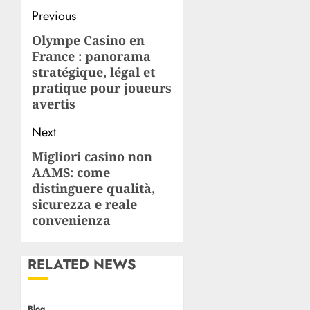
Post
Previous
navigation
Olympe Casino en
Previous
France : panorama
post:
stratégique, légal et
pratique pour joueurs
avertis
Next
Migliori casino non
Next
AAMS: come
post:
distinguere qualità,
sicurezza e reale
convenienza
RELATED NEWS
Blog