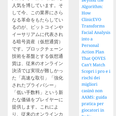
Beyond the
人気を博しています。そ
Algorithm:
して今、この業界にさら
How
なる革命をもたらしてい
ClinicEVO
Transforms
るのが、ビットコインや
Facial Analysis
イーサリアムに代表され
into a
る暗号資産（仮想通貨）
Personal
です。ブロックチェーン
Action Plan
技術を基盤とする仮想通
That QOVES
貨は、従来のオンライン
Can’t Match
決済では実現が難しかっ
Scopri i pro e i
た「高速な取引」「強化
rischi dei
migliori
されたプライバシー」
casinò non
「低い手数料」という新
AAMS: guida
たな価値をプレイヤーに
pratica per
提供します。これによ
giocatori in
り、従来のオンラインカ