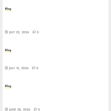
Blog
Beyond the Algorithm: How ClinicEVO
Transforms Facial Analysis into a Personal Action
Plan That QOVES Can’t Match
JULY 22, 2026
0
Blog
Scopri i pro e i rischi dei migliori casinò non
AAMS: guida pratica per giocatori in Italia
JULY 12, 2026
0
Blog
Precision in Every Microgram: Sourcing High-
Purity Peptides UK for Rigorous Laboratory
Research
JUNE 28, 2026
0