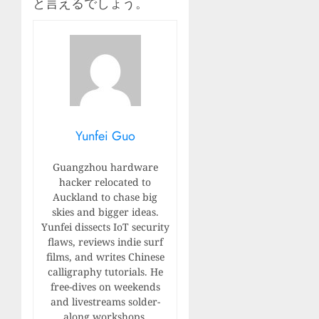
と言えるでしょう。
Yunfei Guo
Guangzhou hardware
hacker relocated to
Auckland to chase big
skies and bigger ideas.
Yunfei dissects IoT security
flaws, reviews indie surf
films, and writes Chinese
calligraphy tutorials. He
free-dives on weekends
and livestreams solder-
along workshops.