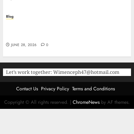
Blog
The Critical Role of Bacteriostatic Water in
Preserving Peptide Stability and Laboratory
Accuracy
JUNE 28, 2026
0
Let’s work together:
Wimenceph47@hotmail.com
Contact Us
Privacy Policy
Terms and Conditions
Copyright © All rights reserved.
|
ChromeNews
by AF themes.