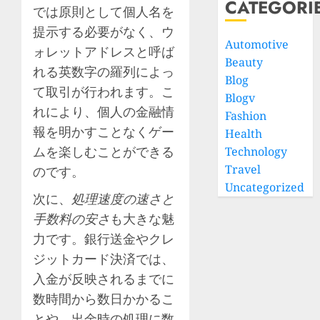
CATEGORI
では原則として個人名を
提示する必要がなく、ウ
Automotive
ォレットアドレスと呼ば
Beauty
れる英数字の羅列によっ
Blog
て取引が行われます。こ
Blogv
れにより、個人の金融情
Fashion
報を明かすことなくゲー
Health
ムを楽しむことができる
Technology
Travel
のです。
Uncategorized
次に、
処理速度の速さと
手数料の安さ
も大きな魅
力です。銀行送金やクレ
ジットカード決済では、
入金が反映されるまでに
数時間から数日かかるこ
とや、出金時の処理に数