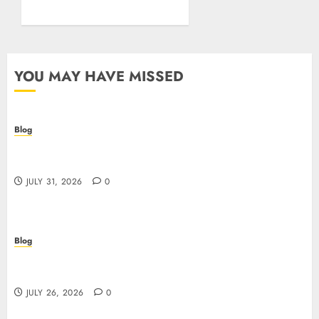
Posture
JULY 26, 2026
0
YOU MAY HAVE MISSED
Blog
Casino non AAMS: cosa sapere prima di giocare
online in Italia
JULY 31, 2026
0
Blog
Beyond the Questionnaire: Why Cyber Essentials
Plus Is the Real Test of Your Security Posture
JULY 26, 2026
0