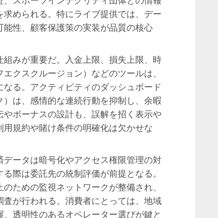
を求められる。特にライブ提供では、デー
可能性、顧客保護策の実装が品質の核心
仕組みが重要だ。入金上限、損失上限、時
フエクスクルージョン）などのツールは、
になる。アクティビティのダッシュボード
ク）は、感情的な連続行動を抑制し、余暇
伝やボーナスの設計も、誤解を招く表示や
利用規約や賭け条件の明確化は欠かせな
済データは暗号化やアクセス権限管理の対
する際は委託先の統制評価が前提となる。
止のための監視ネットワークが整備され、
調査が行われる。消費者にとっては、地域
握、透明性のあるオペレーター選びが鍵と