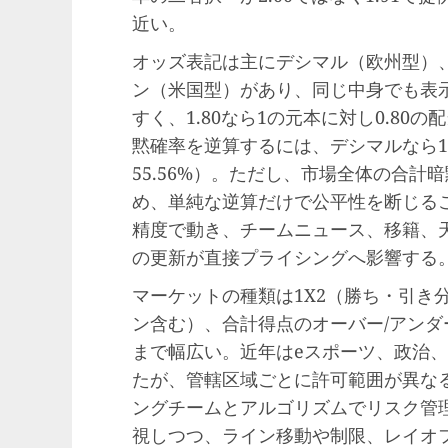
近い。
オッズ表記は主にデシマル（欧州型）
ン（米国型）があり、同じ中身でも表
すく、1.80なら1の元本に対し0.8
黙確率を逆算するには、デシマルなら1/
55.56%）。ただし、市場全体の合計
め、単純な逆算だけで公平性を断じる
精度で動き、チームニュース、移籍、
の更新が直接プライシングへ影響する
マーケットの種類は1X2（勝ち・引き
ン含む）、合計得点のオーバー/アン
まで幅広い。近年はeスポーツ、政治
たが、管轄区域ごとに許可範囲が異な
ングチームとアルゴリズムでリスク管
視しつつ、ライン移動や制限、レイオ