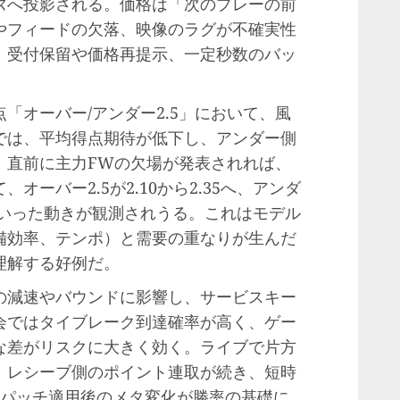
ズ
へ投影される。価格は「次のプレーの前
やフィードの欠落、映像のラグが不確実性
、受付保留や価格再提示、一定秒数のバッ
「オーバー/アンダー2.5」において、風
では、平均得点期待が低下し、アンダー側
、直前に主力FWの欠場が発表されれば、
ーバー2.5が2.10から2.35へ、アンダ
る、といった動きが観測されうる。これはモデル
備効率、テンポ）と需要の重なりが生んだ
理解する好例だ。
の減速やバウンドに影響し、サービスキー
会ではタイブレーク到達確率が高く、ゲー
な差がリスクに大きく効く。ライブで片方
、レシーブ側のポイント連取が続き、短時
はパッチ適用後のメタ変化が勝率の基礎に