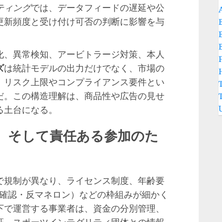
ティング
では、データフィードの遅延や公
更新頻度と受け付け可否の判断に影響を与
化、異常検知、アービトラージ対策、本人
ズ
は統計モデルの出力だけでなく、市場の
、リスク上限やコンプライアンス要件とい
だ。この構造理解は、商品性や広告の見せ
る土台になる。
、そして責任ある参加のた
で規制が異なり、ライセンス制度、年齢要
本人確認・反マネロン）などの枠組みが細かく
下で運営する事業者は、資金の分別管理、
証、スポーツインテグリティ団体との情報