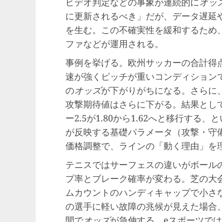
ビデオ判定などの事象が連続的に
オッ
に更新されるべき」だが、データ遅延
を生む。この不確実性を緩和するため
ファなどが運用される。
事例を挙げる。欧州サッカーの合計得点
速が強くピッチが重いコンディション
の
オッズ
が下がりがちになる。さらに
攻撃期待値はさらに下がる。結果として、オ
ー2.5が1.80から1.62へと移行す
が反映する基礎パラメータ（攻撃・守
価格調整で、ラインの「動く理由」を
テニスではサーフェスの違いがボール
プ率とブレーク確率が変わる。芝の大
ムカウントのハンディキャップで小さ
の選手に軽い故障の兆候が見えた場合
間で
オッズ
が急伸する。eスポーツで