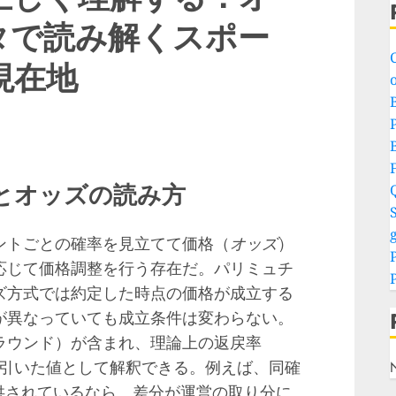
タで読み解くスポー
現在地
o
P
とオッズの読み方
S
g
ントごとの確率を見立てて価格（
オッズ
）
応じて価格調整を行う存在だ。パリミュチ
ズ方式では約定した時点の価格が成立する
が異なっていても成立条件は変わらない。
ラウンド）が含まれ、理論上の返戻率
差し引いた値として解釈できる。例えば、同確
で提供されているなら、差分が運営の取り分に