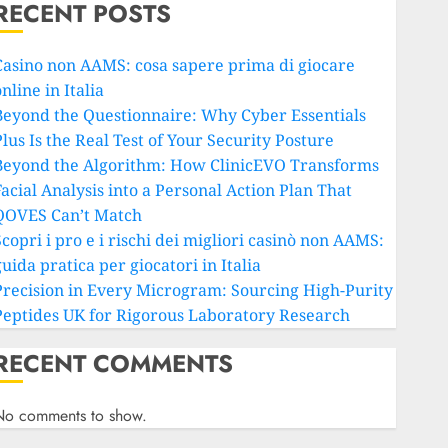
RECENT POSTS
Casino non AAMS: cosa sapere prima di giocare
nline in Italia
Beyond the Questionnaire: Why Cyber Essentials
lus Is the Real Test of Your Security Posture
Beyond the Algorithm: How ClinicEVO Transforms
Facial Analysis into a Personal Action Plan That
QOVES Can’t Match
copri i pro e i rischi dei migliori casinò non AAMS:
uida pratica per giocatori in Italia
Precision in Every Microgram: Sourcing High-Purity
Peptides UK for Rigorous Laboratory Research
RECENT COMMENTS
No comments to show.