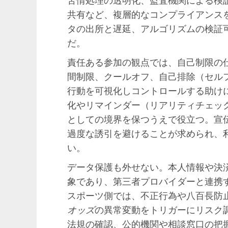
共有など、複層的なコンプライアンス
タの出所と遅延、アルゴリズムの検証
だ。
責任ある参加の観点では、自己制限の
間制限、クールオフ、自己排除（セル
行動を可視化しコントロールする助け
化やリマインダー（リアリティチェッ
としての境界を保つうえで役立つ。宣
過度な誘引を避けることが求められ、
い。
データ保護も外せない。本人情報や決
象であり、第三者プロバイダーと連携
スポーツ側では、不正行為や八百長防
オッズ
の異常変動をトリガーにリスク
法規の確認、公的機関や相談窓口の把