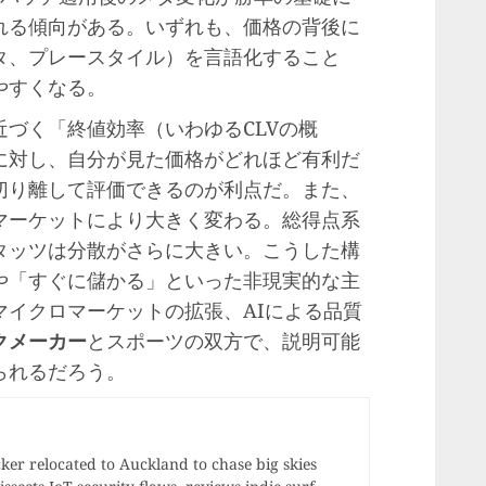
れる傾向がある。いずれも、価格の背後に
タ、プレースタイル）を言語化すること
やすくなる。
づく「終値効率（いわゆるCLVの概
に対し、自分が見た価格がどれほど有利だ
切り離して評価できるのが利点だ。また、
マーケットにより大きく変わる。総得点系
タッツは分散がさらに大きい。こうした構
や「すぐに儲かる」といった非現実的な主
マイクロマーケットの拡張、AIによる品質
クメーカー
とスポーツの双方で、説明可能
られるだろう。
r relocated to Auckland to chase big skies