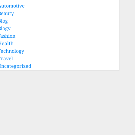
Automotive
Beauty
Blog
Blogv
Fashion
Health
Technology
Travel
Uncategorized