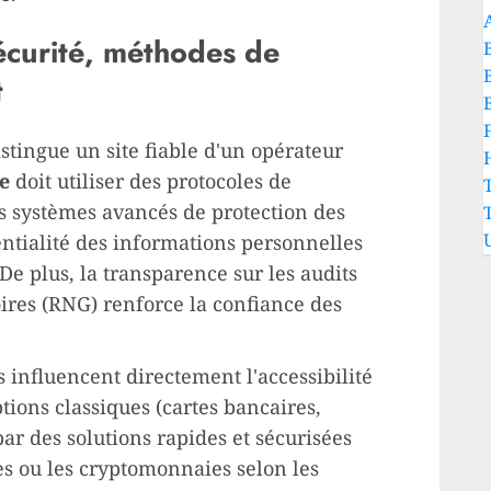
sécurité, méthodes de
t
distingue un site fiable d'un opérateur
e
doit utiliser des protocoles de
 systèmes avancés de protection des
ntialité des informations personnelles
De plus, la transparence sur les audits
ires (RNG) renforce la confiance des
influencent directement l'accessibilité
ptions classiques (cartes bancaires,
ar des solutions rapides et sécurisées
es ou les cryptomonnaies selon les