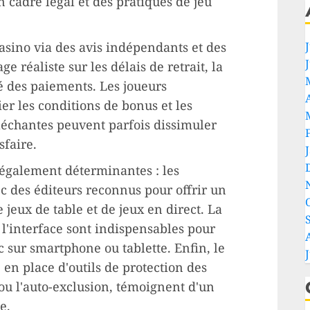
 cadre légal et des pratiques de jeu
asino via des avis indépendants et des
e réaliste sur les délais de retrait, la
ité des paiements. Les joueurs
 les conditions de bonus et les
lléchantes peuvent parfois dissimuler
sfaire.
t également déterminantes : les
c des éditeurs reconnus pour offrir un
 jeux de table et de jeux en direct. La
e l'interface sont indispensables pour
c sur smartphone ou tablette. Enfin, le
 en place d'outils de protection des
ou l'auto-exclusion, témoignent d'un
e.