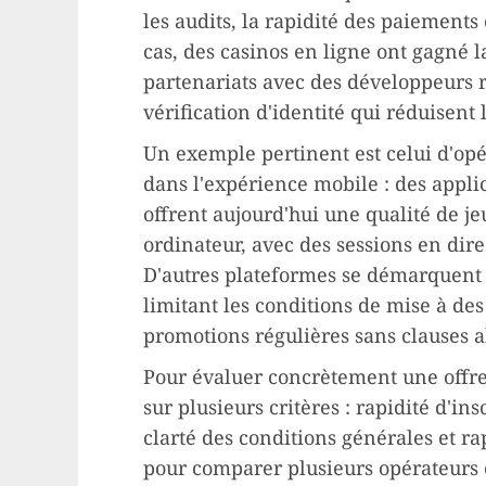
les audits, la rapidité des paiements 
cas, des casinos en ligne ont gagné l
partenariats avec des développeurs 
vérification d'identité qui réduisent 
Un exemple pertinent est celui d'op
dans l'expérience mobile : des applic
offrent aujourd'hui une qualité de je
ordinateur, avec des sessions en direc
D'autres plateformes se démarquent 
limitant les conditions de mise à des
promotions régulières sans clauses a
Pour évaluer concrètement une offre, 
sur plusieurs critères : rapidité d'ins
clarté des conditions générales et ra
pour comparer plusieurs opérateurs et