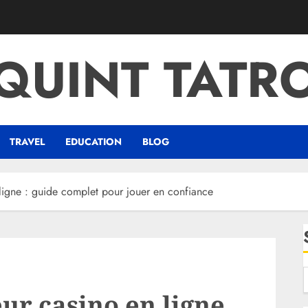
QUINT TATR
TRAVEL
EDUCATION
BLOG
 ligne : guide complet pour jouer en confiance
ur casino en ligne