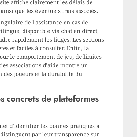
site affiche clairement les délais de
 ainsi que les éventuels frais associés.
angulaire de l'assistance en cas de
ilingue, disponible via chat en direct,
dre rapidement les litiges. Les sections
es et faciles à consulter. Enfin, la
pour le comportement de jeu, de limites
 des associations d'aide montre un
 des joueurs et la durabilité du
s concrets de plateformes
et d'identifier les bonnes pratiques à
 distinguent par leur transparence sur