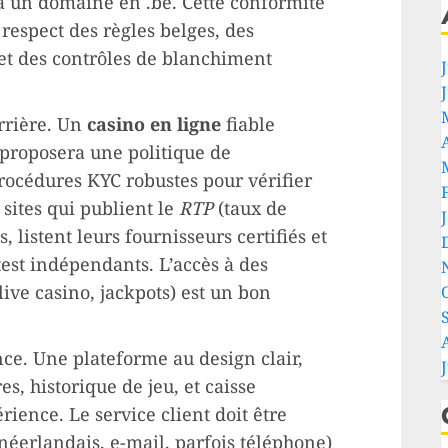
via un domaine en .be. Cette conformité
 respect des règles belges, des
 et des contrôles de blanchiment
errière. Un
casino en ligne
fiable
, proposera une politique de
procédures KYC robustes pour vérifier
s sites qui publient le
RTP
(taux de
 listent leurs fournisseurs certifiés et
est indépendants. L’accès à des
live casino, jackpots) est un bon
ce. Une plateforme au design clair,
es, historique de jeu, et caisse
rience. Le service client doit être
 néerlandais, e-mail, parfois téléphone)