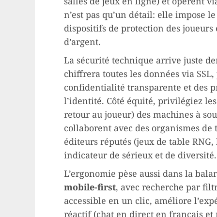
salles de jeux en ligne) et opèrent 
n’est pas qu’un détail: elle impose le
dispositifs de protection des joueurs
d’argent.
La sécurité technique arrive juste d
chiffrera toutes les données via SSL
confidentialité transparente et des 
l’identité. Côté équité, privilégiez le
retour au joueur) des machines à sous,
collaborent avec des organismes de t
éditeurs réputés (jeux de table RNG, 
indicateur de sérieux et de diversité.
L’ergonomie pèse aussi dans la balan
mobile-first
, avec recherche par filtr
accessible en un clic, améliore l’expé
réactif (chat en direct en français et