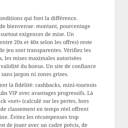
onditions qui font la différence.
de bienvenue: montant, pourcentage
t surtout exigences de mise. Un
tre 20x et 40x selon les offres) reste
de jeu sont transparentes. Vérifiez les
ns, les mises maximales autorisées
 validité du bonus. Un site de confiance
 sans jargon ni zones grises.
nt la fidélité: cashbacks, mini-tournois
bs VIP avec avantages progressifs. Là
ack «net» (calculé sur les pertes, hors
 de classement en temps réel offrent
ine. Évitez les récompenses trop
st de jouer avec un cadre précis, de