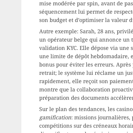
mise modérée par spin, avant de pa
séquencement lui permet de respecter
son budget et d’optimiser la valeur 
Autre exemple: Sarah, 28 ans, privilég
un opérateur belge qui annonce un t
validation KYC. Elle dépose via une 
une limite de dépôt hebdomadaire, e
bonus pour éviter les erreurs. Après
retrait; le système lui réclame un jus
rapidement, elle reçoit son paiement
montre que la collaboration proactive
préparation des documents accélèren
Sur le plan des tendances, les casino
gamification
: missions journalières, 
compétitions sur des créneaux horai