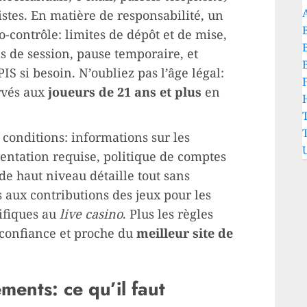
istes. En matière de responsabilité, un
o-contrôle: limites de dépôt et de mise,
ls de session, pause temporaire, et
IS si besoin. N’oubliez pas l’âge légal:
ervés aux
joueurs de 21 ans et plus
en
conditions: informations sur les
umentation requise, politique de comptes
de haut niveau détaille tout sans
s aux contributions des jeux pour les
cifiques au
live casino
. Plus les règles
e confiance et proche du
meilleur site de
ments: ce qu’il faut