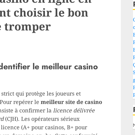
t choisir le bon
e tromper
o
P
dentifier le meilleur casino
S
g
strict qui protège les joueurs et
 Pour repérer le
meilleur site de casino
nsiste à confirmer la
licence délivrée
rd
(CJH). Les opérateurs sérieux
licence (A+ pour casinos, B+ pour