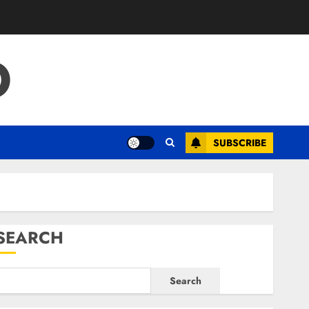
O
SUBSCRIBE
SEARCH
Search