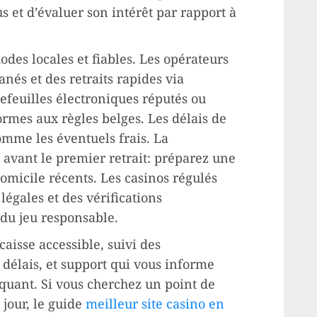
s et d’évaluer son intérêt par rapport à
des locales et fiables. Les opérateurs
nés et des retraits rapides via
tefeuilles électroniques réputés ou
rmes aux règles belges. Les délais de
omme les éventuels frais. La
avant le premier retrait: préparez une
 domicile récents. Les casinos régulés
légales et des vérifications
e du jeu responsable.
 caisse accessible, suivi des
 délais, et support qui vous informe
uant. Si vous cherchez un point de
jour, le guide
meilleur site casino en