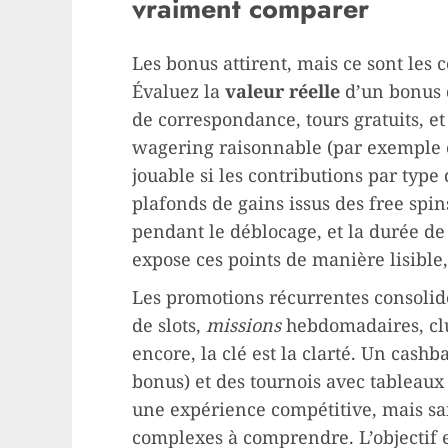
vraiment comparer
Les bonus attirent, mais ce sont les c
Évaluez la
valeur réelle
d’un bonus 
de correspondance, tours gratuits, e
wagering raisonnable (par exemple en
jouable si les contributions par type 
plafonds de gains issus des free spi
pendant le déblocage, et la durée de
expose ces points de manière lisible,
Les promotions récurrentes consolide
de slots,
missions
hebdomadaires, clu
encore, la clé est la clarté. Un cashb
bonus) et des tournois avec tableaux
une expérience compétitive, mais sa
complexes à comprendre. L’objectif e