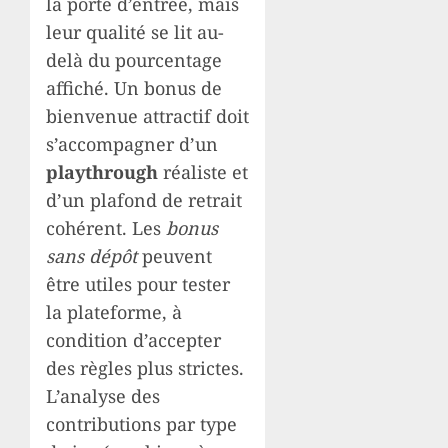
la porte d’entrée, mais
leur qualité se lit au-
delà du pourcentage
affiché. Un bonus de
bienvenue attractif doit
s’accompagner d’un
playthrough
réaliste et
d’un plafond de retrait
cohérent. Les
bonus
sans dépôt
peuvent
être utiles pour tester
la plateforme, à
condition d’accepter
des règles plus strictes.
L’analyse des
contributions par type