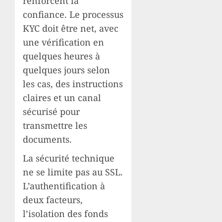
renforcent la
confiance. Le processus
KYC doit être net, avec
une vérification en
quelques heures à
quelques jours selon
les cas, des instructions
claires et un canal
sécurisé pour
transmettre les
documents.
La sécurité technique
ne se limite pas au SSL.
L’authentification à
deux facteurs,
l’isolation des fonds