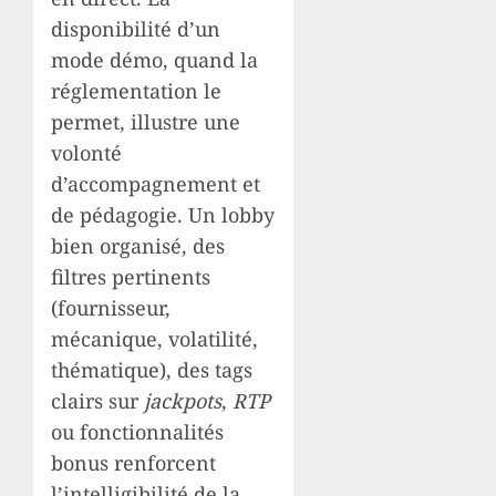
disponibilité d’un
mode démo, quand la
réglementation le
permet, illustre une
volonté
d’accompagnement et
de pédagogie. Un lobby
bien organisé, des
filtres pertinents
(fournisseur,
mécanique, volatilité,
thématique), des tags
clairs sur
jackpots
,
RTP
ou fonctionnalités
bonus renforcent
l’intelligibilité de la