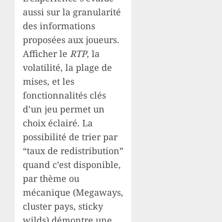
aussi sur la granularité
des informations
proposées aux joueurs.
Afficher le
RTP
, la
volatilité, la plage de
mises, et les
fonctionnalités clés
d’un jeu permet un
choix éclairé. La
possibilité de trier par
“taux de redistribution”
quand c’est disponible,
par thème ou
mécanique (Megaways,
cluster pays, sticky
wilds) démontre une