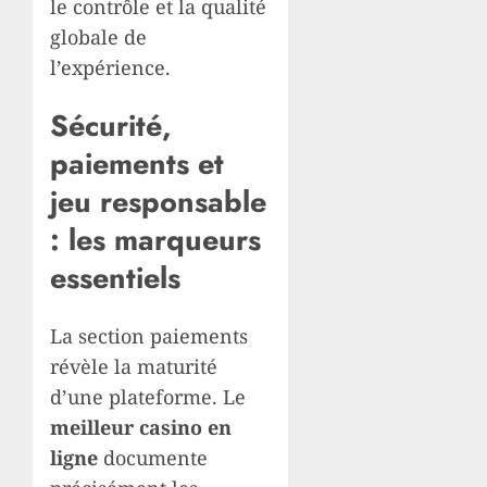
le contrôle et la qualité
globale de
l’expérience.
Sécurité,
paiements et
jeu responsable
: les marqueurs
essentiels
La section paiements
révèle la maturité
d’une plateforme. Le
meilleur casino en
ligne
documente