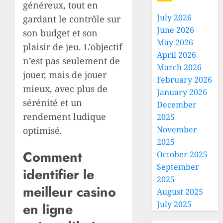
généreux, tout en
July 2026
gardant le contrôle sur
June 2026
son budget et son
May 2026
plaisir de jeu. L’objectif
April 2026
n’est pas seulement de
March 2026
jouer, mais de jouer
February 2026
mieux, avec plus de
January 2026
sérénité et un
December
rendement ludique
2025
November
optimisé.
2025
Comment
October 2025
September
identifier le
2025
meilleur casino
August 2025
July 2025
en ligne