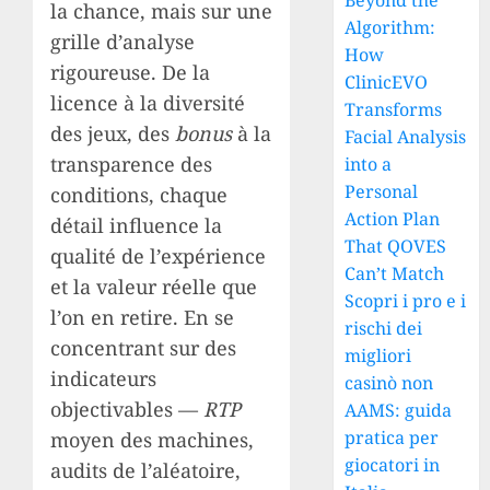
Beyond the
la chance, mais sur une
Algorithm:
grille d’analyse
How
rigoureuse. De la
ClinicEVO
licence à la diversité
Transforms
des jeux, des
bonus
à la
Facial Analysis
transparence des
into a
Personal
conditions, chaque
Action Plan
détail influence la
That QOVES
qualité de l’expérience
Can’t Match
et la valeur réelle que
Scopri i pro e i
l’on en retire. En se
rischi dei
concentrant sur des
migliori
indicateurs
casinò non
objectivables —
RTP
AAMS: guida
pratica per
moyen des machines,
giocatori in
audits de l’aléatoire,