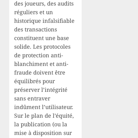
des joueurs, des audits
réguliers et un
historique infalsifiable
des transactions
constituent une base
solide. Les protocoles
de protection anti-
blanchiment et anti-
fraude doivent être
équilibrés pour
préserver l’intégrité
sans entraver
indûment l’utilisateur.
Sur le plan de l’équité,
la publication (ou la
mise à disposition sur