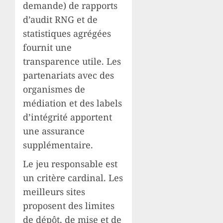
demande) de rapports
d’audit RNG et de
statistiques agrégées
fournit une
transparence utile. Les
partenariats avec des
organismes de
médiation et des labels
d’intégrité apportent
une assurance
supplémentaire.
Le jeu responsable est
un critère cardinal. Les
meilleurs sites
proposent des limites
de dépôt, de mise et de