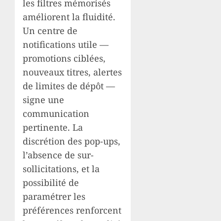
les filtres mémorisés
améliorent la fluidité.
Un centre de
notifications utile —
promotions ciblées,
nouveaux titres, alertes
de limites de dépôt —
signe une
communication
pertinente. La
discrétion des pop-ups,
l’absence de sur-
sollicitations, et la
possibilité de
paramétrer les
préférences renforcent