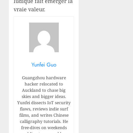
ludique fait émerger la
vraie valeur.
Yunfei Guo
Guangzhou hardware
hacker relocated to
Auckland to chase big
skies and bigger ideas.
Yunfei dissects IoT security
flaws, reviews indie surf
films, and writes Chinese
calligraphy tutorials. He
free-dives on weekends