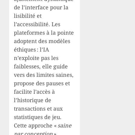
de l’interface pour la
lisibilité et
l’accessibilité. Les
plateformes à la pointe
adoptent des modèles
éthiques : l’IA
n’exploite pas les
faiblesses, elle guide
vers des limites saines,
propose des pauses et
facilite l’accès à
l’historique de
transactions et aux
statistiques de jeu.
Cette approche «
saine
par conception
»