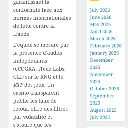
garantissant la
conformité face aux
July 2026
June 2026
normes internationales
May 2026
de lutte contre la
April 2026
fraude.
March 2026
L’équité se mesure par
February 2026
la présence d’audits
January 2026
December
indépendants
2025
(eCOGRA, iTech Labs,
November
GLI) sur le RNG et le
2025
RTP
des jeux. Un
October 2025
casino transparent
September
publie les taux de
2025
retour, offre des filtres
August 2025
par
volatilité
et
July 2025
s’assure que les