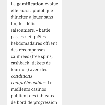
La
gamification
évolue
elle aussi : plutôt que
d’inciter à jouer sans
fin, les défis
saisonniers, « battle
passes » et quêtes
hebdomadaires offrent
des récompenses
calibrées (free spins,
cashback, tickets de
tournois) avec des
conditions
compréhensibles
. Les
meilleurs casinos
publient des tableaux
de bord de progression