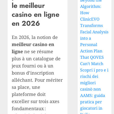
Beyond the
le meilleur
Algorithm:
casino en ligne
How
ClinicEVO
en 2026
Transforms
Facial Analysis
En 2026, la notion de
into a
meilleur casino en
Personal
Action Plan
ligne
ne se résume
That QOVES
plus à un catalogue de
Can’t Match
jeux fourni ou à un
Scopri i pro e i
bonus d’inscription
rischi dei
alléchant. Pour mériter
migliori
sa place, une
casinò non
plateforme doit
AAMS: guida
exceller sur trois axes
pratica per
fondamentaux :
giocatori in