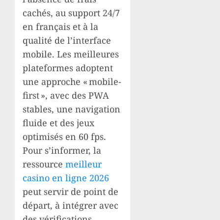
cachés, au support 24/7
en français et à la
qualité de l’interface
mobile. Les meilleures
plateformes adoptent
une approche « mobile-
first », avec des PWA
stables, une navigation
fluide et des jeux
optimisés en 60 fps.
Pour s’informer, la
ressource
meilleur
casino en ligne 2026
peut servir de point de
départ, à intégrer avec
des vérifications