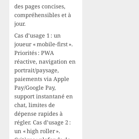
des pages concises,
compréhensibles et à
jour.
Cas d’usage 1 : un
joueur « mobile-first ».
Priorités : PWA
réactive, navigation en
portrait/paysage,
paiements via Apple
Pay/Google Pay,
support instantané en
chat, limites de
dépense rapides à
régler. Cas d’usage 2 :
un « high roller ».