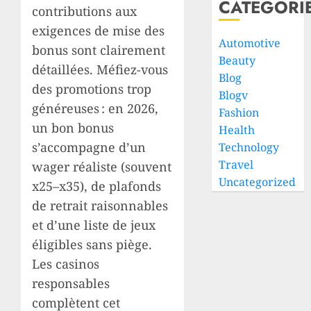
CATEGORI
contributions aux
exigences de mise des
Automotive
bonus sont clairement
Beauty
détaillées. Méfiez-vous
Blog
des promotions trop
Blogv
généreuses : en 2026,
Fashion
un bon bonus
Health
s’accompagne d’un
Technology
Travel
wager réaliste (souvent
Uncategorized
x25–x35), de plafonds
de retrait raisonnables
et d’une liste de jeux
éligibles sans piège.
Les casinos
responsables
complètent cet