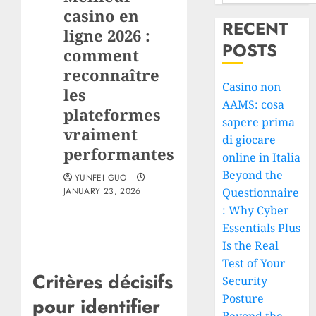
casino en
RECENT
ligne 2026 :
POSTS
comment
reconnaître
Casino non
les
AAMS: cosa
plateformes
sapere prima
vraiment
di giocare
performantes
online in Italia
Beyond the
YUNFEI GUO
JANUARY 23, 2026
Questionnaire
: Why Cyber
Essentials Plus
Is the Real
Test of Your
Critères décisifs
Security
Posture
pour identifier