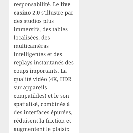
responsabilité. Le
live
casino 2.0
s’illustre par
des studios plus
immersifs, des tables
localisées, des
multicaméras
intelligentes et des
replays instantanés des
coups importants. La
qualité vidéo (4K, HDR
sur appareils
compatibles) et le son
spatialisé, combinés à
des interfaces épurées,
réduisent la friction et
augmentent le plaisir.