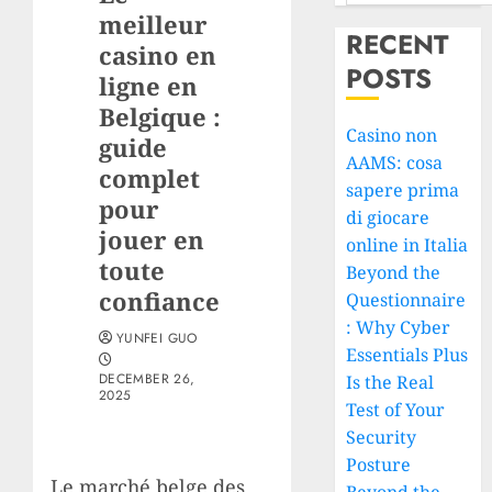
meilleur
RECENT
casino en
POSTS
ligne en
Belgique :
Casino non
guide
AAMS: cosa
complet
sapere prima
pour
di giocare
jouer en
online in Italia
toute
Beyond the
confiance
Questionnaire
: Why Cyber
YUNFEI GUO
Essentials Plus
DECEMBER 26,
Is the Real
2025
Test of Your
Security
Posture
Le marché belge des