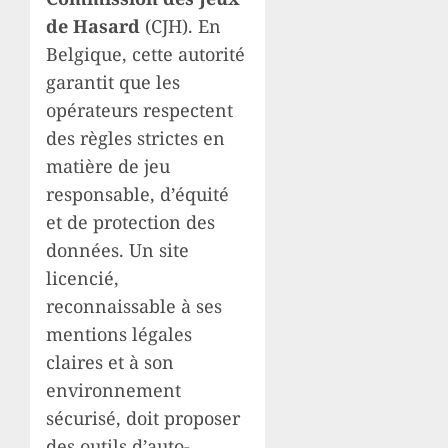
de Hasard
(CJH). En
Belgique, cette autorité
garantit que les
opérateurs respectent
des règles strictes en
matière de jeu
responsable, d’équité
et de protection des
données. Un site
licencié,
reconnaissable à ses
mentions légales
claires et à son
environnement
sécurisé, doit proposer
des outils d’auto-