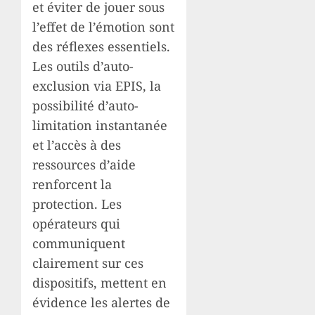
et éviter de jouer sous
l’effet de l’émotion sont
des réflexes essentiels.
Les outils d’auto-
exclusion via EPIS, la
possibilité d’auto-
limitation instantanée
et l’accès à des
ressources d’aide
renforcent la
protection. Les
opérateurs qui
communiquent
clairement sur ces
dispositifs, mettent en
évidence les alertes de