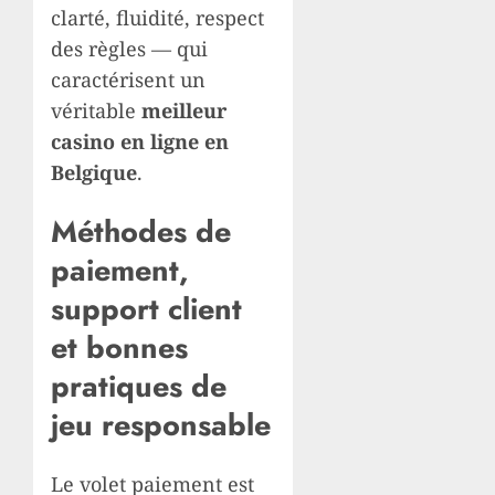
clarté, fluidité, respect
des règles — qui
caractérisent un
véritable
meilleur
casino en ligne en
Belgique
.
Méthodes de
paiement,
support client
et bonnes
pratiques de
jeu responsable
Le volet paiement est