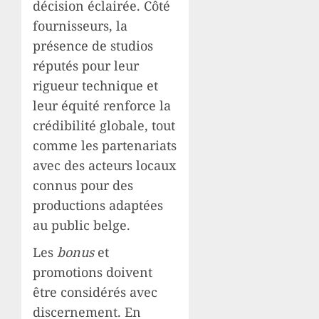
décision éclairée. Côté
fournisseurs, la
présence de studios
réputés pour leur
rigueur technique et
leur équité renforce la
crédibilité globale, tout
comme les partenariats
avec des acteurs locaux
connus pour des
productions adaptées
au public belge.
Les
bonus
et
promotions doivent
être considérés avec
discernement. En