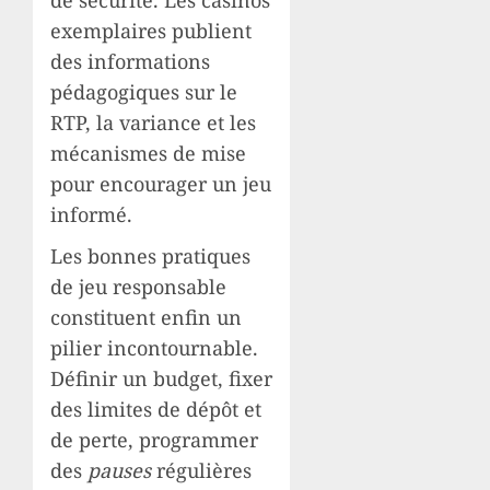
de sécurité. Les casinos
exemplaires publient
des informations
pédagogiques sur le
RTP, la variance et les
mécanismes de mise
pour encourager un jeu
informé.
Les bonnes pratiques
de jeu responsable
constituent enfin un
pilier incontournable.
Définir un budget, fixer
des limites de dépôt et
de perte, programmer
des
pauses
régulières