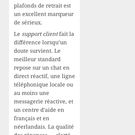
plafonds de retrait est
un excellent marqueur
de sérieux.
Le
support client
fait la
différence lorsqu’un
doute survient. Le
meilleur standard
repose sur un chat en
direct réactif, une ligne
téléphonique locale ou
au moins une
messagerie réactive, et
un centre d’aide en
français et en
néerlandais. La qualité