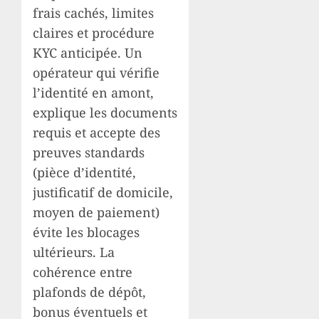
frais cachés, limites
claires et procédure
KYC anticipée. Un
opérateur qui vérifie
l’identité en amont,
explique les documents
requis et accepte des
preuves standards
(pièce d’identité,
justificatif de domicile,
moyen de paiement)
évite les blocages
ultérieurs. La
cohérence entre
plafonds de dépôt,
bonus éventuels et