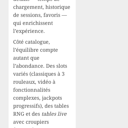
chargement, historique
de sessions, favoris —
qui enrichissent
l’expérience.
Côté catalogue,
l’équilibre compte
autant que
l’abondance. Des slots
variés (classiques à 3
rouleaux, vidéo à
fonctionnalités
complexes, jackpots
progressifs), des tables
RNG et des
tables live
avec croupiers