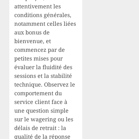
attentivement les
conditions générales,
notamment celles liées
aux bonus de
bienvenue, et
commencez par de
petites mises pour
évaluer la fluidité des
sessions et la stabilité
technique. Observez le
comportement du
service client face à
une question simple
sur le wagering ou les
délais de retrait : la
qualité de la réponse