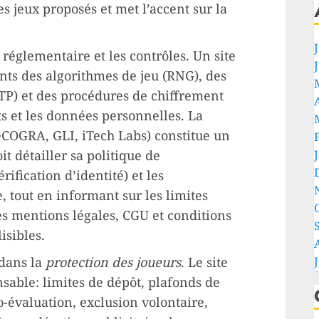
 jeux proposés et met l’accent sur la
réglementaire et les contrôles. Un site
nts des algorithmes de jeu (RNG), des
RTP) et des procédures de chiffrement
s et les données personnelles. La
eCOGRA, GLI, iTech Labs) constitue un
oit détailler sa politique de
rification d’identité) et les
, tout en informant sur les limites
Les mentions légales, CGU et conditions
isibles.
 dans la
protection des joueurs
. Le site
nsable: limites de dépôt, plafonds de
to-évaluation, exclusion volontaire,