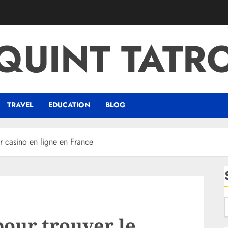
QUINT TATR
TRAVEL
EDUCATION
BLOG
ur casino en ligne en France
pour trouver le