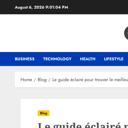
Skip
August 6, 2026
9:01:05 PM
to
content
BUSINESS
TECHNOLOGY
HEALTH
LIFESTYLE
Home
Blog
Le guide éclairé pour trouver le meille
Blog
Le guide éclairé 