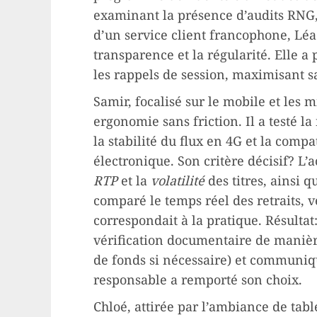
examinant la présence d’audits RNG, l
d’un service client francophone, Léa 
transparence et la régularité. Elle a
les rappels de session, maximisant s
Samir, focalisé sur le mobile et les 
ergonomie sans friction. Il a testé la 
la stabilité du flux en 4G et la compa
électronique. Son critère décisif? L’a
RTP
et la
volatilité
des titres, ainsi qu
comparé le temps réel des retraits, v
correspondait à la pratique. Résultat
vérification documentaire de manière
de fonds si nécessaire) et communiqu
responsable a remporté son choix.
Chloé, attirée par l’ambiance de tabl