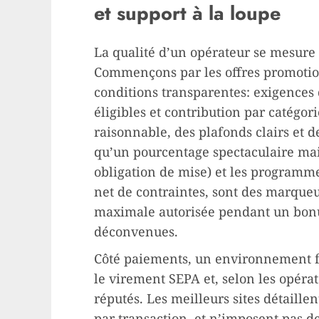
et support à la loupe
La qualité d’un opérateur se mesure 
Commençons par les offres promotion
conditions transparentes: exigences 
éligibles et contribution par catégo
raisonnable, des plafonds clairs et d
qu’un pourcentage spectaculaire mai
obligation de mise) et les programmes
net de contraintes, sont des marqueu
maximale autorisée pendant un bonus 
déconvenues.
Côté paiements, un environnement fra
le virement SEPA et, selon les opérat
réputés. Les meilleurs sites détaillen
par transaction, et n’imposent pas de