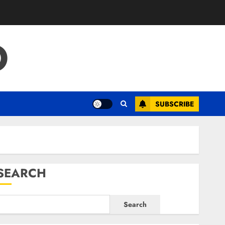
O
SUBSCRIBE
SEARCH
Search