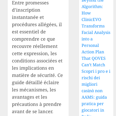
Beyond the
Entre promesses
Algorithm:
d’inscription
How
instantanée et
ClinicEVO
procédures allégées, il
Transforms
est essentiel de
Facial Analysis
comprendre ce que
into a
Personal
recouvre réellement
Action Plan
cette expression, les
That QOVES
conditions associées et
Can’t Match
les implications en
Scopri i pro e i
matière de sécurité. Ce
rischi dei
guide détaillé éclaire
migliori
les mécanismes, les
casinò non
avantages et les
AAMS: guida
pratica per
précautions à prendre
giocatori in
avant de se lancer.