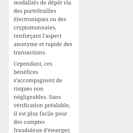
modalités de dépôt via
des portefeuilles
électroniques ou des
cryptomonnaies,
renforçant l’aspect
anonyme et rapide des
transactions.
Cependant, ces
bénéfices
s’accompagnent de
risques non
négligeables. Sans
vérification préalable,
il est plus facile pour
des comptes
frauduleux d’émerger,