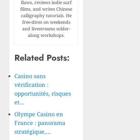
flaws, reviews indie surf
films, and writes Chinese
calligraphy tutorials. He
free-dives on weekends
and livestreams solder-
along workshops.
Related Posts:
Casino sans
vérification :
opportunités, risques
et…
Olympe Casino en
France : panorama
stratégique,…