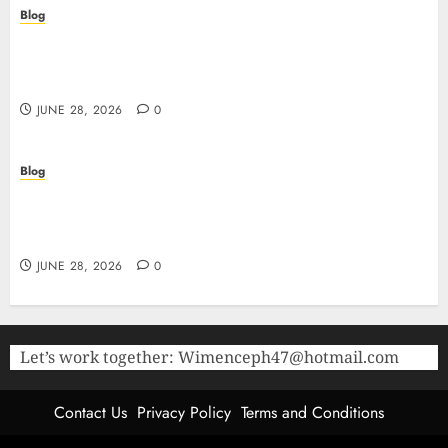
Blog
Precision in Every Microgram: Sourcing High-
Purity Peptides UK for Rigorous Laboratory
Research
JUNE 28, 2026
0
Blog
The Critical Role of Bacteriostatic Water in
Preserving Peptide Stability and Laboratory
Accuracy
JUNE 28, 2026
0
Let’s work together:
Wimenceph47@hotmail.com
Contact Us
Privacy Policy
Terms and Conditions