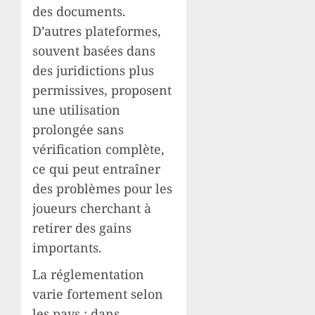
des documents.
D’autres plateformes,
souvent basées dans
des juridictions plus
permissives, proposent
une utilisation
prolongée sans
vérification complète,
ce qui peut entraîner
des problèmes pour les
joueurs cherchant à
retirer des gains
importants.
La réglementation
varie fortement selon
les pays : dans