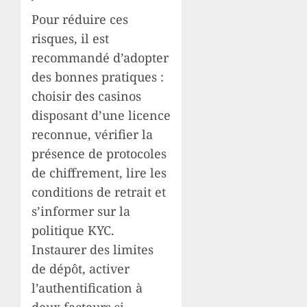
Pour réduire ces
risques, il est
recommandé d’adopter
des bonnes pratiques :
choisir des casinos
disposant d’une licence
reconnue, vérifier la
présence de protocoles
de chiffrement, lire les
conditions de retrait et
s’informer sur la
politique KYC.
Instaurer des limites
de dépôt, activer
l’authentification à
deux facteurs si