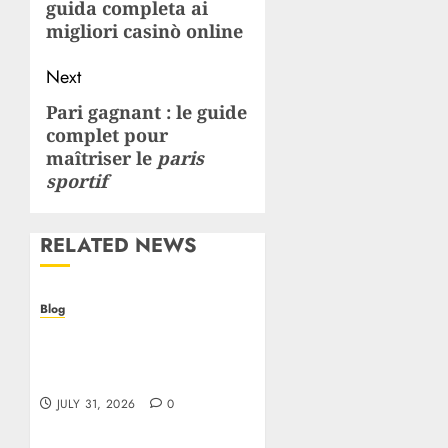
guida completa ai
post:
migliori casinò online
Next
Pari gagnant : le guide
Next
complet pour
post:
maîtriser le
paris
sportif
RELATED NEWS
Blog
Casino non AAMS: cosa
sapere prima di giocare
online in Italia
JULY 31, 2026
0