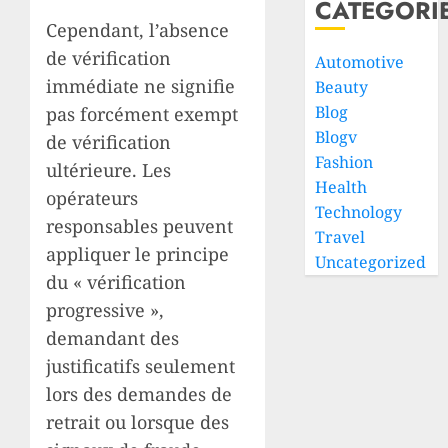
CATEGORI
Cependant, l’absence
de vérification
Automotive
immédiate ne signifie
Beauty
Blog
pas forcément exempt
Blogv
de vérification
Fashion
ultérieure. Les
Health
opérateurs
Technology
responsables peuvent
Travel
appliquer le principe
Uncategorized
du « vérification
progressive »,
demandant des
justificatifs seulement
lors des demandes de
retrait ou lorsque des