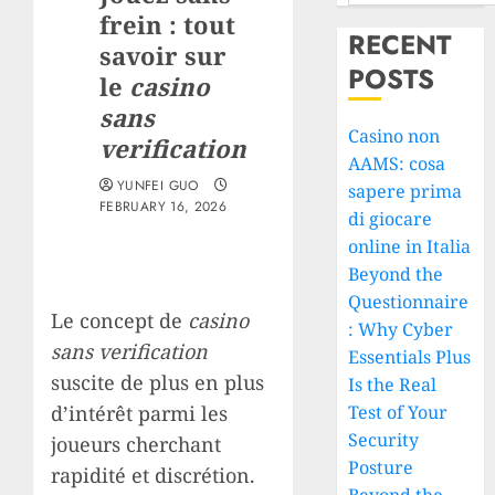
frein : tout
RECENT
savoir sur
POSTS
le
casino
sans
Casino non
verification
AAMS: cosa
YUNFEI GUO
sapere prima
FEBRUARY 16, 2026
di giocare
online in Italia
Beyond the
Questionnaire
Le concept de
casino
: Why Cyber
sans verification
Essentials Plus
suscite de plus en plus
Is the Real
d’intérêt parmi les
Test of Your
Security
joueurs cherchant
Posture
rapidité et discrétion.