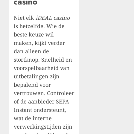
casino
Niet elk
iDEAL casino
is hetzelfde. Wie de
beste keuze wil
maken, kijkt verder
dan alleen de
stortknop. Snelheid en
voorspelbaarheid van
uitbetalingen zijn
bepalend voor
vertrouwen. Controleer
of de aanbieder SEPA
Instant ondersteunt,
wat de interne
verwerkingstijden zijn