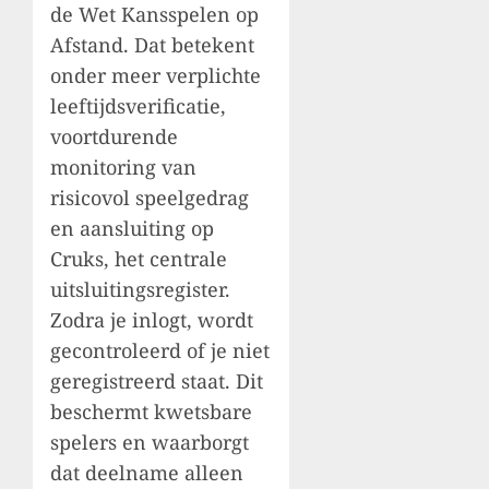
de Wet Kansspelen op
Afstand. Dat betekent
onder meer verplichte
leeftijdsverificatie,
voortdurende
monitoring van
risicovol speelgedrag
en aansluiting op
Cruks, het centrale
uitsluitingsregister.
Zodra je inlogt, wordt
gecontroleerd of je niet
geregistreerd staat. Dit
beschermt kwetsbare
spelers en waarborgt
dat deelname alleen