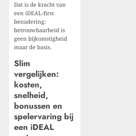
Dat is de kracht van
een iDEAL-first
benadering:
betrouwbaarheid is
geen bijkomstigheid
maar de basis.
Slim
vergelijken:
kosten,
snelheid,
bonussen en
spelervaring bij
een iDEAL