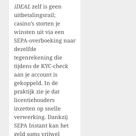
iDEAL
zelf is geen
uitbetalingsrail;
casino’s storten je
winsten uit via een
SEPA-overboeking naar
dezelfde
tegenrekening die
tijdens de KYC-check
aan je account is
gekoppeld. In de
praktijk zie je dat
licentiehouders
inzetten op snelle
verwerking. Dankzij
SEPA Instant kan het
geld soms vrijwel