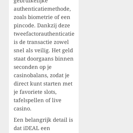
gebruikelijke
authenticatiemethode,
zoals biometrie of een
pincode. Dankzij deze
tweefactorauthenticatie
is de transactie zowel
snel als veilig. Het geld
staat doorgaans binnen
seconden op je
casinobalans, zodat je
direct kunt starten met
je favoriete slots,
tafelspellen of live
casino.
Een belangrijk detail is
dat iDEAL een