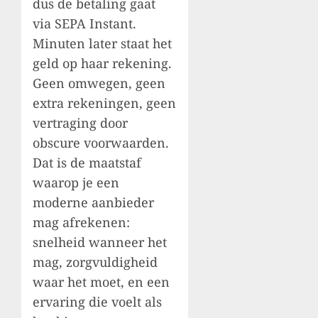
dus de betaling gaat
via SEPA Instant.
Minuten later staat het
geld op haar rekening.
Geen omwegen, geen
extra rekeningen, geen
vertraging door
obscure voorwaarden.
Dat is de maatstaf
waarop je een
moderne aanbieder
mag afrekenen:
snelheid wanneer het
mag, zorgvuldigheid
waar het moet, en een
ervaring die voelt als