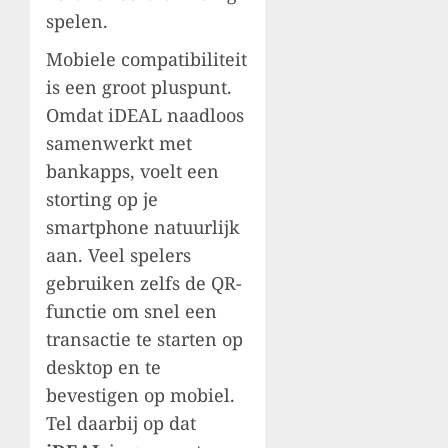
spelen.
Mobiele compatibiliteit
is een groot pluspunt.
Omdat iDEAL naadloos
samenwerkt met
bankapps, voelt een
storting op je
smartphone natuurlijk
aan. Veel spelers
gebruiken zelfs de QR-
functie om snel een
transactie te starten op
desktop en te
bevestigen op mobiel.
Tel daarbij op dat