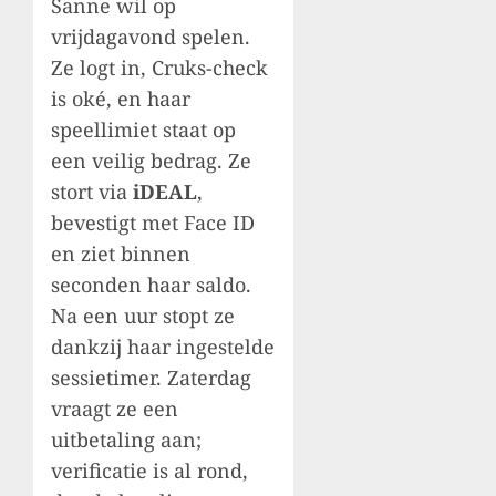
Sanne wil op
vrijdagavond spelen.
Ze logt in, Cruks-check
is oké, en haar
speellimiet staat op
een veilig bedrag. Ze
stort via
iDEAL
,
bevestigt met Face ID
en ziet binnen
seconden haar saldo.
Na een uur stopt ze
dankzij haar ingestelde
sessietimer. Zaterdag
vraagt ze een
uitbetaling aan;
verificatie is al rond,