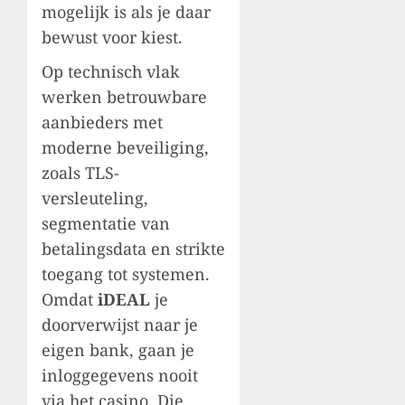
mogelijk is als je daar
bewust voor kiest.
Op technisch vlak
werken betrouwbare
aanbieders met
moderne beveiliging,
zoals TLS-
versleuteling,
segmentatie van
betalingsdata en strikte
toegang tot systemen.
Omdat
iDEAL
je
doorverwijst naar je
eigen bank, gaan je
inloggegevens nooit
via het casino. Die