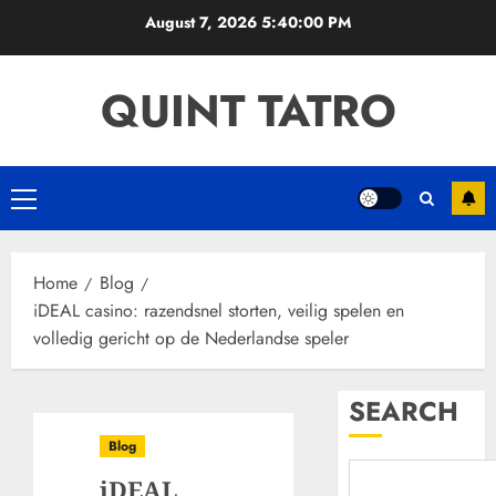
Skip
August 7, 2026
5:40:01 PM
to
content
QUINT TATRO
Primary
Menu
Home
Blog
iDEAL casino: razendsnel storten, veilig spelen en
volledig gericht op de Nederlandse speler
SEARCH
Blog
iDEAL