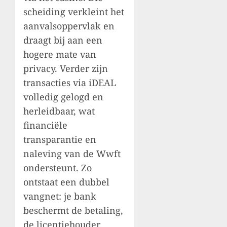
scheiding verkleint het
aanvalsoppervlak en
draagt bij aan een
hogere mate van
privacy. Verder zijn
transacties via iDEAL
volledig gelogd en
herleidbaar, wat
financiële
transparantie en
naleving van de Wwft
ondersteunt. Zo
ontstaat een dubbel
vangnet: je bank
beschermt de betaling,
de licentiehouder