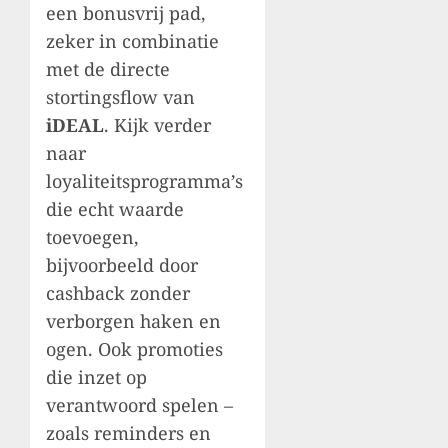
een bonusvrij pad,
zeker in combinatie
met de directe
stortingsflow van
iDEAL
. Kijk verder
naar
loyaliteitsprogramma’s
die echt waarde
toevoegen,
bijvoorbeeld door
cashback zonder
verborgen haken en
ogen. Ook promoties
die inzet op
verantwoord spelen –
zoals reminders en